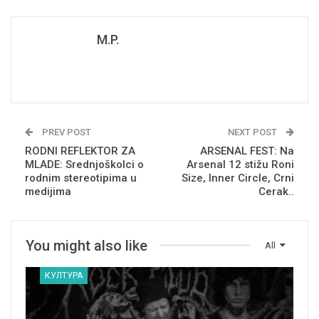
M.P.
PREV POST
NEXT POST
RODNI REFLEKTOR ZA
ARSENAL FEST: Na
MLADE: Srednjoškolci o
Arsenal 12 stižu Roni
rodnim stereotipima u
Size, Inner Circle, Crni
medijima
Cerak..
You might also like
All
КУЛТУРА