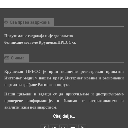
Сва права задржана
Преузимање садржаја није дозвољено
без писане дозволе КрушевацПРЕСС-а.
О нама
Крушевац ПРЕСС је први званично регистрован приватни
Интернет медиј у нашем крају, Интернет новине и регионални
портал за грађане Расинског округа.
Наши циљеви и задаци су да прикупљамо и дистрибуирамо
проверене информације, и бавимо се истраживањем и
аналитичким новинарством.
Čitaj dalje...