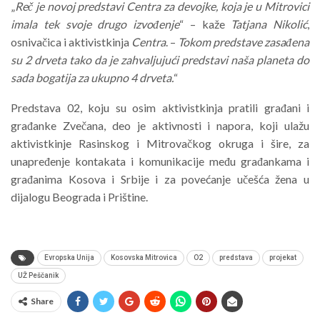
„
Reč je novoj predstavi Centra za devojke, koja je u Mitrovici
imala tek svoje drugo izvođenje
“ – kaže
Tatjana Nikolić
,
osnivačica i aktivistkinja
Centra
. –
Tokom predstave zasađena
su 2 drveta tako da je zahvaljujući predstavi naša planeta do
sada bogatija za ukupno 4 drveta.
“
Predstava 02, koju su osim aktivistkinja pratili građani i
građanke Zvečana, deo je aktivnosti i napora, koji ulažu
aktivistkinje Rasinskog i Mitrovačkog okruga i šire, za
unapređenje kontakata i komunikacije među građankama i
građanima Kosova i Srbije i za povećanje učešća žena u
dijalogu Beograda i Prištine.
Evropska Unija
Kosovska Mitrovica
O2
predstava
projekat
UŽ Peščanik
Share