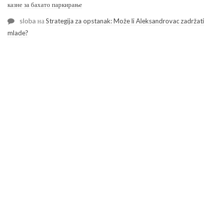
казне за бахато паркирање
sloba
на
Strategija za opstanak: Može li Aleksandrovac zadržati
mlade?