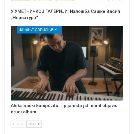
У УМЕТНИЧКОЈ ГАЛЕРИЈИ: Изложба Сашке Васић
„Нерватура“
ЈАЧАЊЕ ДОПИСНИЧКЕ МРЕЖЕ НЕЗАВИСНИХ МЕДИЈА У РАСИНСКОМ ОКРУГУ
Aleksinački kompozitor i pijanista jst mnml objavio
drugi album
PREV
NEXT