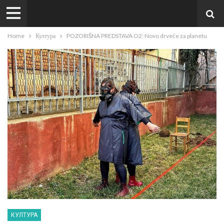
Home
Култура
POZORIŠNA PREDSTAVA O2: Novo drveće za planetu
КУЛТУРА