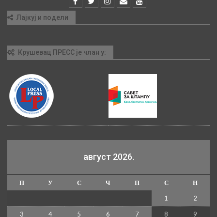
Лајкуј и подели
Крушевац ПРЕСС је члан у:
август 2026.
П
У
С
Ч
П
С
Н
1
2
3
4
5
6
7
8
9