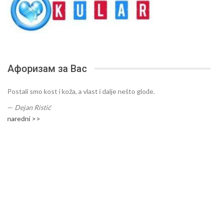
Афоризам за Вас
Postali smo kost i koža, a vlast i dalje nešto glođe.
—
Dejan Ristić
naredni >>