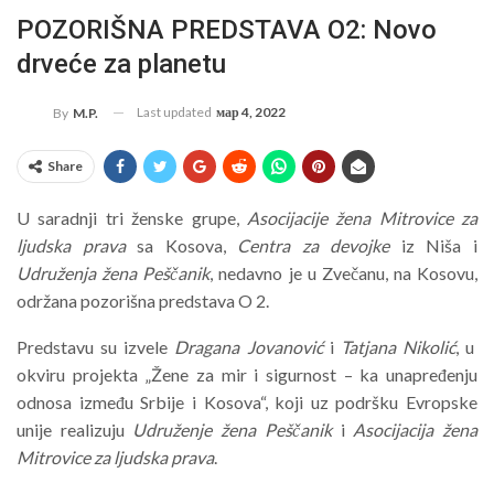
POZORIŠNA PREDSTAVA O2: Novo
drveće za planetu
Last updated
мар 4, 2022
By
M.P.
Share
U saradnji tri ženske grupe,
Asocijacije žena Mitrovice za
ljudska prava
sa Kosova,
Centra za devojke
iz Niša i
Udruženja žena Peščanik
, nedavno je u Zvečanu, na Kosovu,
održana pozorišna predstava O 2.
Predstavu su izvele
Dragana Jovanović
i
Tatjana Nikolić
, u
okviru projekta „Žene za mir i sigurnost – ka unapređenju
odnosa između Srbije i Kosova“, koji uz podršku Evropske
unije realizuju
Udruženje žena Peščanik
i
Asocijacija žena
Mitrovice za ljudska prava
.