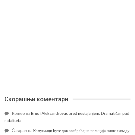
Скорашњи коментари
Romeo
на
Brus i Aleksandrovac pred nestajanjem: Dramatičan pad
nataliteta
Čarapan
на
Комуналци ћуте док саобраћајна полиција пише хиљаду