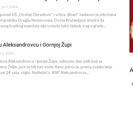
јул 1, 2026
, pored OŠ „Dositej Obradović“ i vrtića „Biseri“ nedavno je otkrivena
onačelniku Dragiju Nestoroviću. Dosta Kruševljana smatra da
svog kratkog mandata nije ostavio tako dubok trag u gradu…
u Aleksandrovcu i Gornjoj Župi
ул 1, 2026
elova Aleksandrovca i gornje Župe, odnosno deo onih koji se
ema Željin, juče su bili bez vode. Rano jutros je, prema svedočenju
А
n 24 sata, stigla. Nadležni iz JKSP Aleksandrovac…