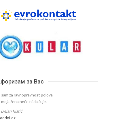
форизам за Вас
a sam za ravnopravnost polova,
i moja žena neće ni da čuje.
—
Dejan Ristić
aredni >>