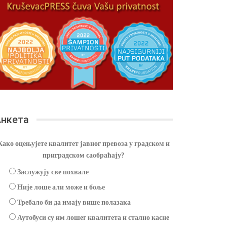
нкета
Како оцењујете квалитет јавног превоза у градском и
приградском саобраћају?
Заслужују све похвале
Није лоше али може и боље
Требало би да имају више полазака
Аутобуси су им лошег квалитета и стално касне