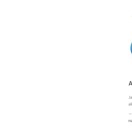
А
J
al
n