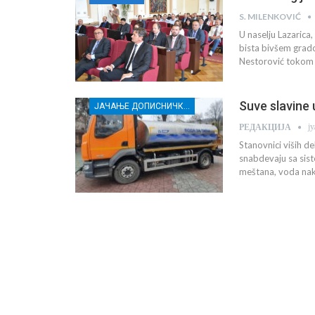
S. MILENKOVIĆ
U naselju Lazarica
bista bivšem grad
Nestorović tokom 
Suve slavine 
ЈАЧАЊЕ ДОПИСНИЧКЕ МРЕЖЕ НЕЗАВИСНИХ МЕДИЈА У РАСИНСКОМ ОКРУГУ
ј
РЕДАКЦИЈА
Stanovnici viših d
snabdevaju sa sist
meštana, voda nako