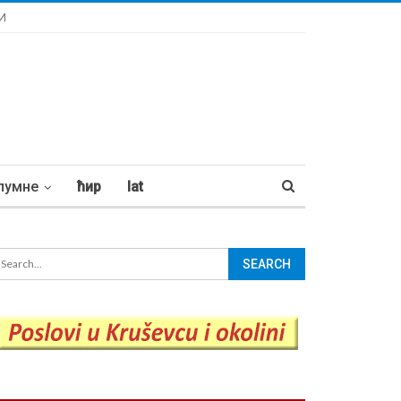
И
лумне
ћир
lat