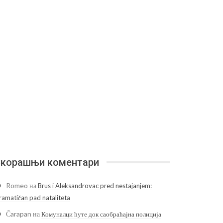
корашњи коментари
Romeo
на
Brus i Aleksandrovac pred nestajanjem:
ramatičan pad nataliteta
Čarapan
на
Комуналци ћуте док саобраћајна полиција