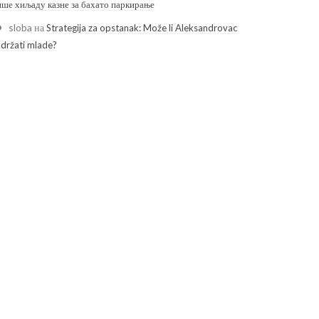
ише хиљаду казне за бахато паркирање
sloba
на
Strategija za opstanak: Može li Aleksandrovac
adržati mlade?