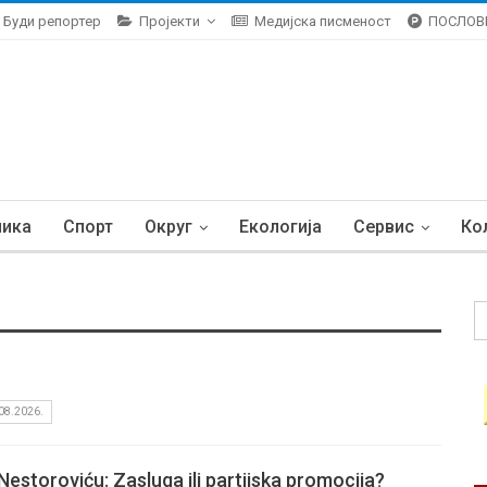
Буди репортер
Пројекти
Медијска писменост
ПОСЛОВ
ника
Спорт
Округ
Екологија
Сервис
Ко
08.2026.
 Nestoroviću: Zasluga ili partijska promocija?