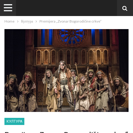
Home
Култура
Premijera „Zvonar Bogorodičine crkve“
КУЛТУРА