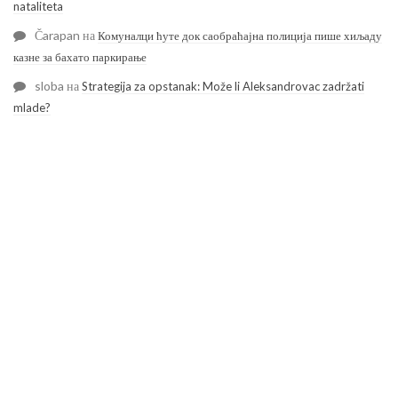
nataliteta
Čarapan
на
Комуналци ћуте док саобраћајна полиција пише хиљаду
казне за бахато паркирање
sloba
на
Strategija za opstanak: Može li Aleksandrovac zadržati
mlade?