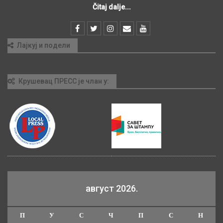
Čitaj dalje...
Лајкуј и подели
Крушевац ПРЕСС је члан у:
август 2026.
П
У
С
Ч
П
С
Н