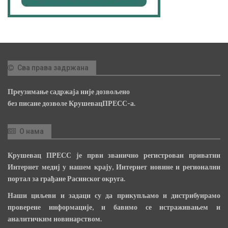
Сва права задржана
Преузимање садржаја није дозвољено
без писане дозволе КрушевацПРЕСС-а.
О нама
Крушевац ПРЕСС је први званично регистрован приватни
Интернет медиј у нашем крају, Интернет новине и регионални
портал за грађане Расинског округа.
Наши циљеви и задаци су да прикупљамо и дистрибуирамо
проверене информације, и бавимо се истраживањем и
аналитичким новинарством.