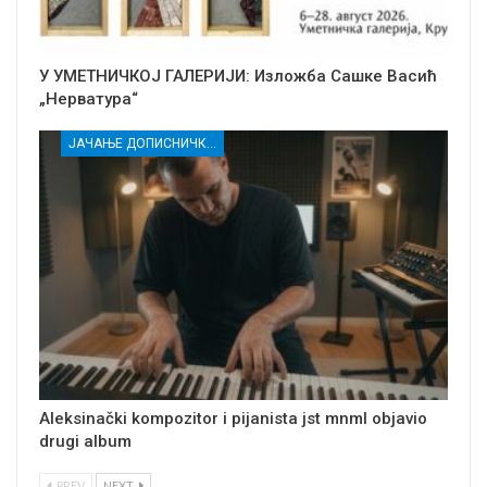
У УМЕТНИЧКОЈ ГАЛЕРИЈИ: Изложба Сашке Васић
„Нерватура“
ЈАЧАЊЕ ДОПИСНИЧКЕ МРЕЖЕ НЕЗАВИСНИХ МЕДИЈА У РАСИНСКОМ ОКРУГУ
Aleksinački kompozitor i pijanista jst mnml objavio
drugi album
PREV
NEXT