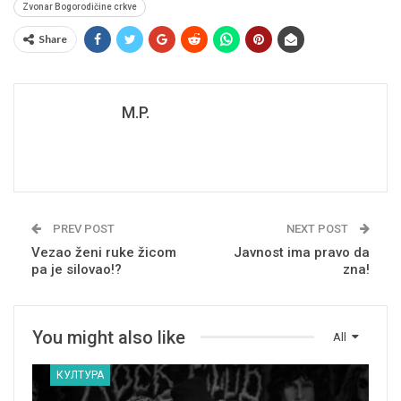
Zvonar Bogorodičine crkve
Share
M.P.
PREV POST
NEXT POST
Vezao ženi ruke žicom
Javnost ima pravo da
pa je silovao!?
zna!
You might also like
All
КУЛТУРА