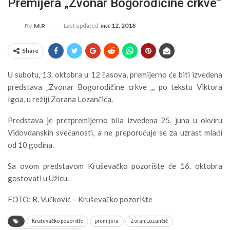
Premijera „Zvonar Bogorodičine crkve“
Last updated
окт 12, 2018
By
M.P.
Share
U subotu, 13. oktobra u 12 časova, premijerno će biti izvedena
predstava „Zvonar Bogorodičine crkve „, po tekstu Viktora
Igoa, u režiji Zorana Lozančića.
Predstava je pretpremijerno bila izvedena 25. juna u okviru
Vidovdanskih svečanosti, a ne preporučuje se za uzrast mlađi
od 10 godina.
Sa ovom predstavom Kruševačko pozorište će 16. oktobra
gostovati u Užicu.
FOTO: R. Vučković – Kruševačko pozorište
Kruševačko pozorište
premijera
Zoran Lozančić