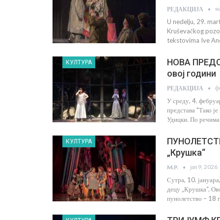
м
РЕДАКЦИЈА
U nedelju, 29. mar
Kruševačkog pozori
tekstovima Ive And
НОВА ПРЕДС
КУЛТУРА
овој години
ф
РЕДАКЦИЈА
У среду, 4. фебру
представа "Тако ј
Удицки. По речима
ПУНОЛЕТСТВ
КУЛТУРА
„Крушка“
јан 9, 2026
M.P.
Сутра, 10. јануар
децу „Крушка“. Ов
пунолетство – 18 г