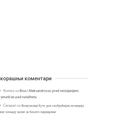
корашњи коментари
Romeo
на
Brus i Aleksandrovac pred nestajanjem:
ramatičan pad nataliteta
Čarapan
на
Комуналци ћуте док саобраћајна полиција
ише хиљаду казне за бахато паркирање