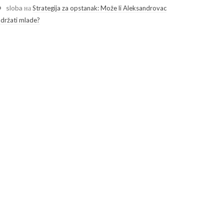
sloba
на
Strategija za opstanak: Može li Aleksandrovac
adržati mlade?