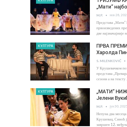
ТРИЈУМФ К
КУЛТУРА
„Мати“ најб
нов 28, 20
M.P.
Представа „Мати“ 
првоизведених пре
две најзначајније 
ПРВА ПРЕМИЈ
КУЛТУРА
Харолда Пи
S. MILENKOVIĆ
У Крушевачком поз
представа „Превара
сезони а на тексту
„МАТИ“ НИЖ
КУЛТУРА
Јелени Вуки
јун 30, 202
M.P.
Непуна два месеца 
Крушевац. Синоћ ј
завршен 12. међун