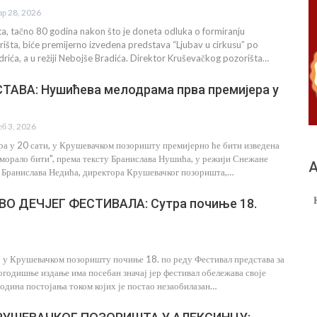
ар 28, 2026
ta, tačno 80 godina nakon što je doneta odluka o formiranju
šta, biće premijerno izvedena predstava “Ljubav u cirkusu” po
rića, a u režiji Nebojše Bradića. Direktor Kruševačkog pozorišta…
ТАВА: Нушићева мелодрама прва премијера у
еб 3, 2026
ара у 20 сати, у Крушевачком позоришту премијерно ће бити изведена
е морало бити", према тексту Бранислава Нушића, у режији Снежане
А
 Бранислава Недића, директора Крушевачког позоришта,…
О ДЕЧЈЕГ ФЕСТИВАЛА: Сутра почиње 18.
а, у Крушевачком позоришту почиње 18. по реду Фестивал представа за
огодишње издање има посебан значај јер фестивал обележава своје
одина постојања током којих је постао незаобилазан…