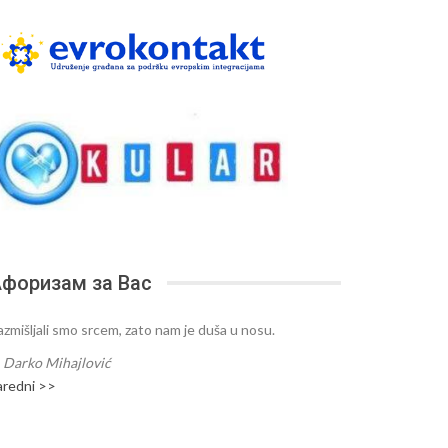
форизам за Вас
azmišljali smo srcem, zato nam je duša u nosu.
—
Darko Mihajlović
aredni >>