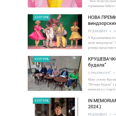
"Због болести глум
терминима бићете 
НОВА ПРЕМИ
КУЛТУРА
виндзорски
д
РЕДАКЦИЈА
У Крушевачком поз
жене виндзорске“.
режија представе 
КРУШЕВАЧКО
КУЛТУРА
будала“
S. MILENKOVIĆ
Нову сезону Круше
"Вечера будала" у
написан и у старту
IN MEMORIA
КУЛТУРА
2024.)
с
РЕДАКЦИЈА