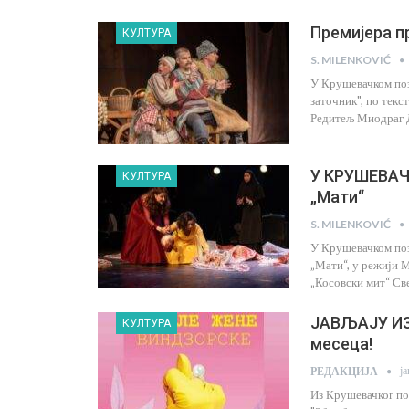
Премијера п
КУЛТУРА
S. MILENKOVIĆ
У Крушевачком поз
заточник", по тек
Редитељ Миодраг Д
У КРУШЕВАЧ
КУЛТУРА
„Мати“
S. MILENKOVIĆ
У Крушевачком поз
„Мати“, у режији 
„Косовски мит“ Св
ЈАВЉАЈУ ИЗ
КУЛТУРА
месеца!
ј
РЕДАКЦИЈА
Из Крушевачког по