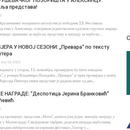
РУШЕВАЧКОГ ПОЗОРИШТА У АЛЕКСИНЦУ:
оља представа!
25
Крушевачког позоришта апсолутни је победник 13. Фестивала
дстава у Алексинцу, освојивши једногласном одлуком стручног жирија
награде: признање за најбољу представу и награду за најбољу…
С
ЕРА У НОВОЈ СЕЗОНИ: „Превара“ по тексту
нтера
нов 10, 2025
оришту у уторак, 11. новембра, премијерно ће бити изведена
“, у режији Владимира Попадића. „Превара“ је прва премијера у новој
 Харолда Пинтера екипа представе је радила више од два…
Е НАГРАДЕ: “Деспотица Јерина Бранковић”
ћевић
5
од премијере, представа „Мати“, доноси још једну значајну награду у
е у Малом граду Смедеревске тврђаве, доделом награда најбољима,
ародни амбијентални позоришни фестивал „Театар у…