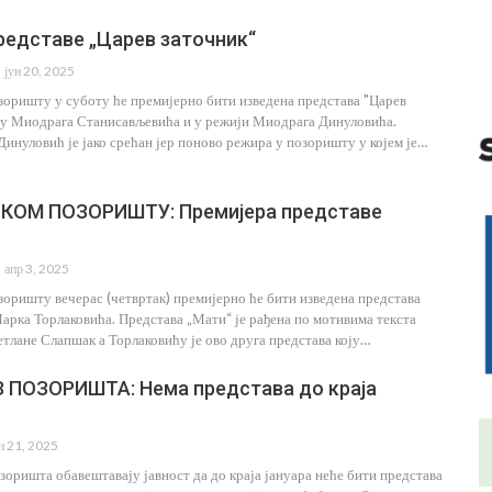
редставе „Царев заточник“
јун 20, 2025
оришту у суботу ће премијерно бити изведена представа "Царев
сту Миодрага Станисављевића и у режији Миодрага Динуловића.
инуловић је јако срећан јер поново режира у позоришту у којем је…
КОМ ПОЗОРИШТУ: Премијера представе
апр 3, 2025
оришту вечерас (четвртак) премијерно ће бити изведена представа
Марка Торлаковића. Представа „Мати“ је рађена по мотивима текста
етлане Слапшак а Торлаковићу је ово друга представа коју…
 ПОЗОРИШТА: Нема представа до краја
ан 21, 2025
зоришта обавештавају јавност да до краја јануара неће бити представа