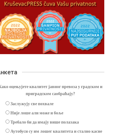
нкета
Како оцењујете квалитет јавног превоза у градском и
приградском саобраћају?
Заслужују све похвале
Није лоше али може и боље
Требало би да имају више полазака
Аутобуси су им лошег квалитета и стално касне