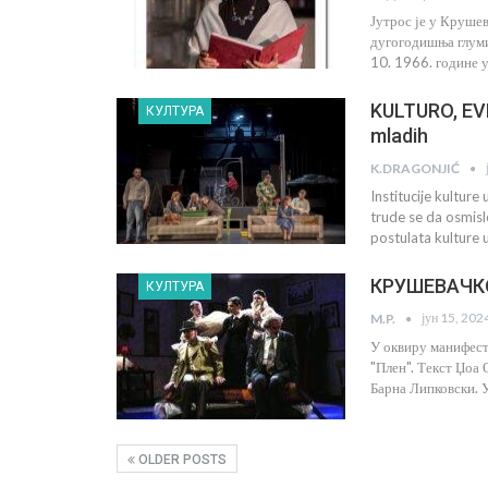
Јутрос је у Круше
дугогодишња глуми
10. 1966. године 
KULTURO, EVE 
КУЛТУРА
mladih
K.DRAGONJIĆ
Institucije kultur
trude se da osmisl
postulata kulture 
КРУШЕВАЧКО
КУЛТУРА
јун 15, 202
M.P.
У оквиру манифест
"Плен". Текст Џоа 
Барна Липковски. 
OLDER POSTS