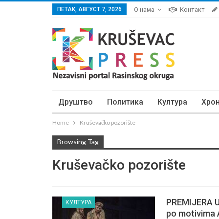
ПЕТАК, АВГУСТ 7, 2026
О нама
Контакт
Друштво
Политика
Култура
Хро
Home
Kruševačko pozorište
Browsing Tag
Kruševačko pozorište
PREMIJERA U
КУЛТУРА
po motivima 