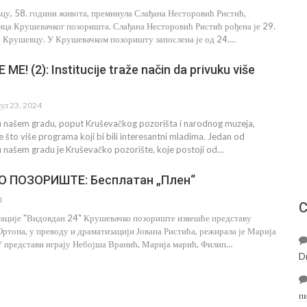
вцу, 58. години живота, преминула Слађана Несторовић Ристић,
ца Крушевачког позоришта. Слађана Несторовић Ристић рођена је 29.
у Крушевцу. У Крушевачком позоришту запослена је од 24.…
ME! (2): Institucije traže način da privuku više
јул 23, 2024
e u našem gradu, poput Kruševačkog pozorišta i narodnog muzeja,
e što više programa koji bi bili interesantni mladima. Jedan od
u našem gradu je Kruševačko pozorište, koje postoji od…
 ПОЗОРИШТЕ: Бесплатан „Плен“
4
С
ације "Видовдан 24" Крушевачко позориште извешће представу
Ортона, у преводу и драматизацији Јована Ристића, режирала је Марија
У представи играју Небојша Вранић, Марија марић, Филип…
D
п