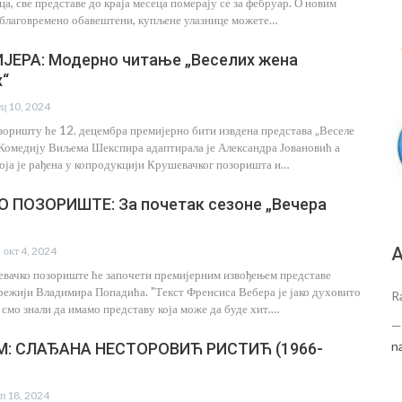
ца, све представе до краја месеца померају се за фебруар. О новим
благовремено обавештени, купљене улазнице можете…
ЈЕРА: Модерно читање „Веселих жена
х“
ец 10, 2024
оришту ће 12. децембра премијерно бити извдена представа „Веселе
 Комедију Виљема Шекспира адаптирала је Александра Јовановић а
која је рађена у копродукцији Крушевачког позоришта и…
 ПОЗОРИШТЕ: За почетак сезоне „Вечера
А
окт 4, 2024
вачко позориште ће започети премијерним извођењем представе
 режији Владимира Попадића. "Текст Френсиса Вебера је јако духовито
R
 смо знали да имамо представу која може да буде хит.…
n
M: СЛАЂАНА НЕСТОРОВИЋ РИСТИЋ (1966-
еп 18, 2024