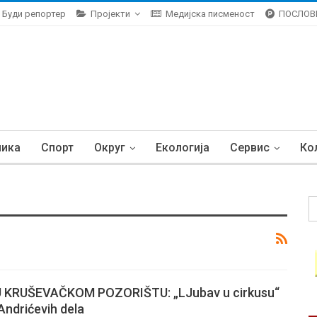
Буди репортер
Пројекти
Медијска писменост
ПОСЛОВ
ника
Спорт
Округ
Екологија
Сервис
Ко
 KRUŠEVAČKOM POZORIŠTU: „LJubav u cirkusu“
Andrićevih dela