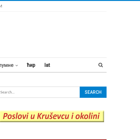
И
лумне
ћир
lat