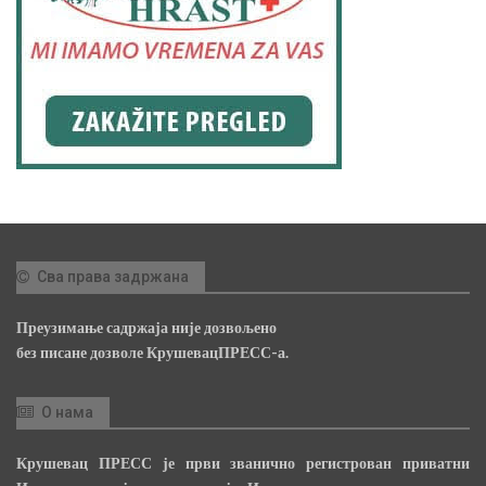
Сва права задржана
Преузимање садржаја није дозвољено
без писане дозволе КрушевацПРЕСС-а.
О нама
Крушевац ПРЕСС је први званично регистрован приватни