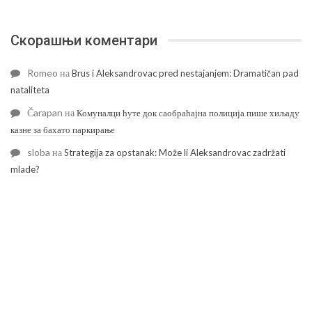
Скорашњи коментари
Romeo
на
Brus i Aleksandrovac pred nestajanjem: Dramatičan pad
nataliteta
Čarapan
на
Комуналци ћуте док саобраћајна полиција пише хиљаду
казне за бахато паркирање
sloba
на
Strategija za opstanak: Može li Aleksandrovac zadržati
mlade?