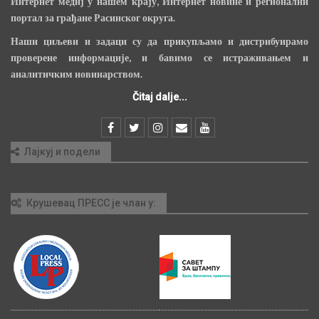
Интернет медиј у нашем крају, Интернет новине и регионални
портал за грађане Расинског округа.
Наши циљеви и задаци су да прикупљамо и дистрибуирамо
проверене информације, и бавимо се истраживањем и
аналитичким новинарством.
Čitaj dalje...
Лајкуј и подели
Крушевац ПРЕСС је члан у: