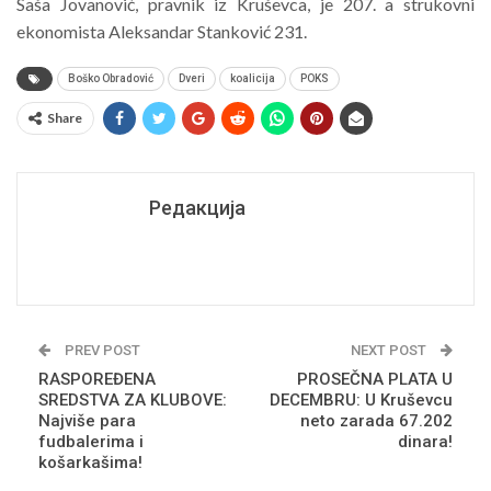
Saša Jovanović, pravnik iz Kruševca, je 207. a strukovni
ekonomista Aleksandar Stanković 231.
Boško Obradović
Dveri
koalicija
POKS
Share
Редакција
PREV POST
NEXT POST
RASPOREĐENA
PROSEČNA PLATA U
SREDSTVA ZA KLUBOVE:
DECEMBRU: U Kruševcu
Najviše para
neto zarada 67.202
fudbalerima i
dinara!
košarkašima!