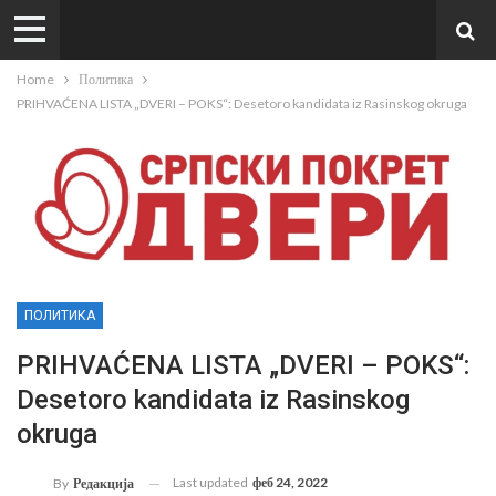
Home
Политика
PRIHVAĆENA LISTA „DVERI – POKS“: Desetoro kandidata iz Rasinskog okruga
ПОЛИТИКА
PRIHVAĆENA LISTA „DVERI – POKS“:
Desetoro kandidata iz Rasinskog
okruga
Last updated
феб 24, 2022
By
Редакција