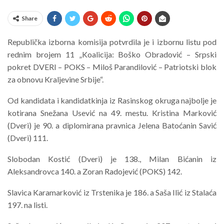
Share
Republička izborna komisija potvrdila je i izbornu listu pod
rednim brojem 11 „Koalicija: Boško Obradović – Srpski
pokret DVERI – POKS – Miloš Parandilović – Patriotski blok
za obnovu Kraljevine Srbije“.
Od kandidata i kandidatkinja iz Rasinskog okruga najbolje je
kotirana Snežana Usević na 49. mestu. Kristina Marković
(Dveri) je 90. a diplomirana pravnica Jelena Batoćanin Savić
(Dveri) 111.
Slobodan Kostić (Dveri) je 138., Milan Bićanin iz
Aleksandrovca 140. a Zoran Radojević (POKS) 142.
Slavica Karamarković iz Trstenika je 186. a Saša Ilić iz Stalaća
197. na listi.