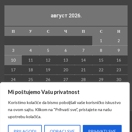
август 2026.
П
У
С
Ч
П
С
Н
1
2
3
4
5
6
7
8
9
10
11
12
13
14
15
16
17
18
19
20
21
22
23
24
25
26
27
28
29
30
31
Mi poštujemo Vašu privatnost
« јул
Koristimo kolačiće da bismo poboljšali vaše korisničko iskustvo
na ovom sajtu. Klikom na "Prihvati sve", pristajete na našu
upotrebu kolačića.
© 2026 - Kruševac PRESS. Sva prava zadržana.
PRILAGODI
ODBACI SVE
PRIHVATI SVE
Izrada sajta i hosting:
Hosting-Srbija