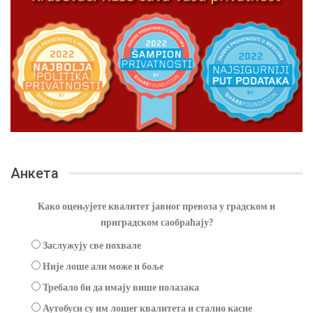
Анкета
Како оцењујете квалитет јавног превоза у градском и
приградском саобраћају?
Заслужују све похвале
Није лоше али може и боље
Требало би да имају више полазака
Аутобуси су им лошег квалитета и стално касне