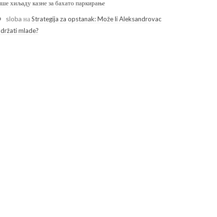
ише хиљаду казне за бахато паркирање
sloba
на
Strategija za opstanak: Može li Aleksandrovac
adržati mlade?