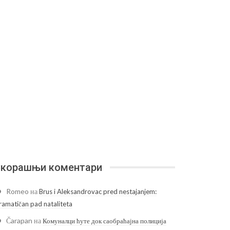
корашњи коментари
Romeo
на
Brus i Aleksandrovac pred nestajanjem:
ramatičan pad nataliteta
Čarapan
на
Комуналци ћуте док саобраћајна полиција