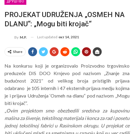
ДРУШТВО
PROJEKAT UDRUŽENJA „OSMEH NA
DLANU“: „Mogu biti krojač“
Last updated
окт 14, 2021
By
M.P.
Share
Na konkursu koji je organizovalo Proizvodno trgovinsko
preduzeće DIS DOO Krnjevo pod nazivom „Znanje zna
budućnost 2021″ od velikog broja pristiglih prijava
odabrano je 105 internih i 47 eksternih prijava medju kojima
je i prijava Udruženja ‘Osmeh na dlanu“ pod nazivom „Mogu
biti krojač“.
„
Ovim projektom smo obezbedili sredstva za kupovinu
mašina za šivenje, tekstilnog materijala i konca za rad i posetu
jednoj tekstilnoj fabrici u Rasinskom okrugu. U projekat ce
biti uključeni mladi sa smetnjama u razvoju koji su vec radili