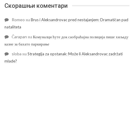
Скорашњи коментари
Romeo
на
Brus i Aleksandrovac pred nestajanjem: Dramatičan pad
nataliteta
Čarapan
на
Комуналци ћуте док саобраћајна полиција пише хиљаду
казне за бахато паркирање
sloba
на
Strategija za opstanak: Može li Aleksandrovac zadržati
mlade?