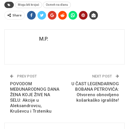
Mogu biti krojač
Osmeh na dlanu
Share
M.P.
PREV POST
NEXT POST
POVODOM
U ČAST LEGENDARNOG
MEĐUNARODNOG DANA
BOBANA PETROVIĆA:
ŽENA KOJE ŽIVE NA
Otvoreno obnovljeno
SELU: Akcije u
košarkaško igralište!
Aleksandrovcu,
Kruševcu i Trsteniku