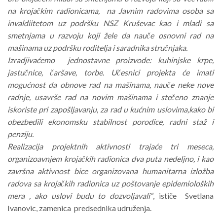
na krojačkim radionicama, na Javnim radovima osoba sa
invaldiitetom uz podršku NSZ Kruševac kao i mladi sa
smetnjama u razvoju koji žele da nauče osnovni rad na
mašinama uz podršku roditelja i saradnika stručnjaka.
Izradjivaćemo jednostavne proizvode: kuhinjske krpe,
jastučnice, čaršave, torbe. Učesnici projekta će imati
mogućnost da obnove rad na mašinama, nauče neke nove
radnje, usavrše rad na novim mašinama i stečeno znanje
iskoriste pri zapošljavanju, za rad u kućnim uslovima,kako bi
obezbedili ekonomsku stabilnost porodice, radni staž i
penziju.
Realizacija projektnih aktivnosti trajaće tri meseca,
organizoavnjem krojačkih radionica dva puta nedeljno, i kao
završna aktivnost bice organizovana humanitarna izložba
radova sa krojačkih radionica uz poštovanje epidemioloških
mera , ako uslovi budu to dozvoljavali“
, ističe Svetlana
Ivanovic, zamenica predsednika udruženja.