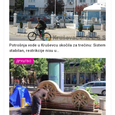
Potrošnja vode u Kruševcu skočila za trećinu: Sistem
stabilan, restrikcije nisu u…
ДРУШТВО