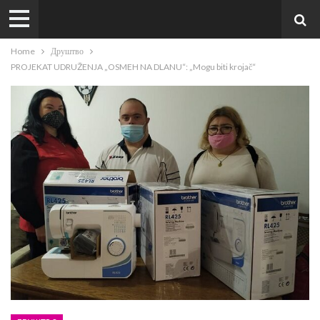
Home
Друштво
PROJEKAT UDRUŽENJA „OSMEH NA DLANU“: „Mogu biti krojač“