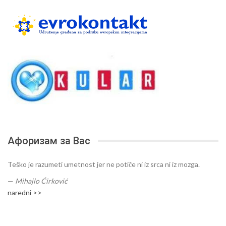
Афоризам за Вас
Teško je razumeti umetnost jer ne potiče ni iz srca ni iz mozga.
—
Mihajlo Ćirković
naredni >>