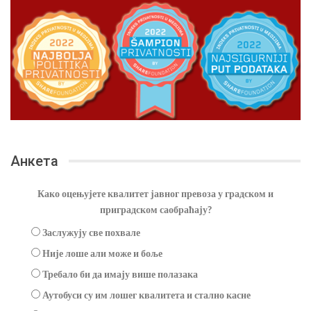
Анкета
Како оцењујете квалитет јавног превоза у градском и
приградском саобраћају?
Заслужују све похвале
Није лоше али може и боље
Требало би да имају више полазака
Аутобуси су им лошег квалитета и стално касне