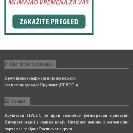
Сва права задржана
Преузимање садржаја није дозвољено
без писане дозволе КрушевацПРЕСС-а.
О нама
Крушевац ПРЕСС је први званично регистрован приватни
Интернет медиј у нашем крају, Интернет новине и регионални
портал за грађане Расинског округа.