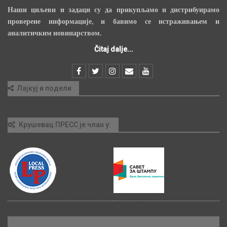
Наши циљеви и задаци су да прикупљамо и дистрибуирамо
проверене информације, и бавимо се истраживањем и
аналитичким новинарством.
Čitaj dalje...
Лајкуј и подели
Крушевац ПРЕСС је члан у: