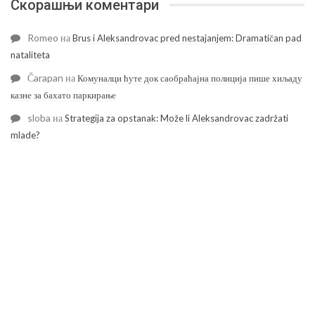
Скорашњи коментари
Romeo
на
Brus i Aleksandrovac pred nestajanjem: Dramatičan pad
nataliteta
Čarapan
на
Комуналци ћуте док саобраћајна полиција пише хиљаду
казне за бахато паркирање
sloba
на
Strategija za opstanak: Može li Aleksandrovac zadržati
mlade?