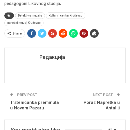
pedagogom Likovnog studija.
Detektiv u muzeju
Kulturni centar Kruševac
narodni muzej Kruševac
Share
Редакција
PREV POST
NEXT POST
Trsteničanka preminula
Poraz Napretka u
u Novom Pazaru
Antaliji
You might also like
All