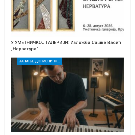
У УМЕТНИЧКОЈ ГАЛЕРИЈИ: Изложба Сашке Васић
„Нерватура“
ЈАЧАЊЕ ДОПИСНИЧКЕ МРЕЖЕ НЕЗАВИСНИХ МЕДИЈА У РАСИНСКОМ ОКРУГУ