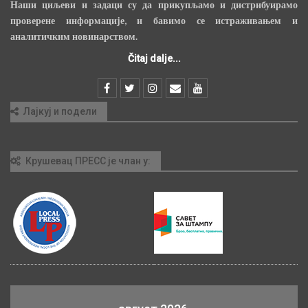
Наши циљеви и задаци су да прикупљамо и дистрибуирамо
проверене информације, и бавимо се истраживањем и
аналитичким новинарством.
Čitaj dalje...
Лајкуј и подели
Крушевац ПРЕСС је члан у: