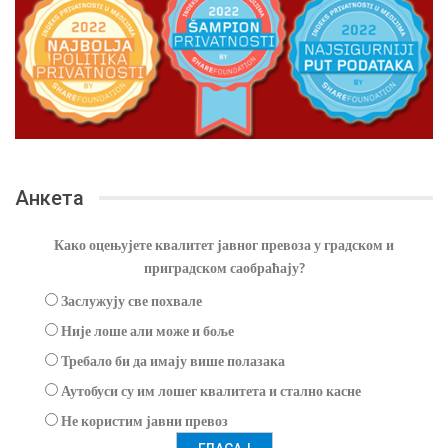
Анкета
Како оцењујете квалитет јавног превоза у градском и
приградском саобраћају?
Заслужују све похвале
Није лоше али може и боље
Требало би да имају више полазака
Аутобуси су им лошег квалитета и стално касне
Не користим јавни превоз