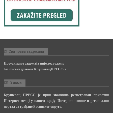
Сва права задржана
Преузимање садржаја није дозвољено
без писане дозволе КрушевацПРЕСС-а.
О нама
Крушевац ПРЕСС је први званично регистрован приватни
Интернет медиј у нашем крају, Интернет новине и регионални
портал за грађане Расинског округа.