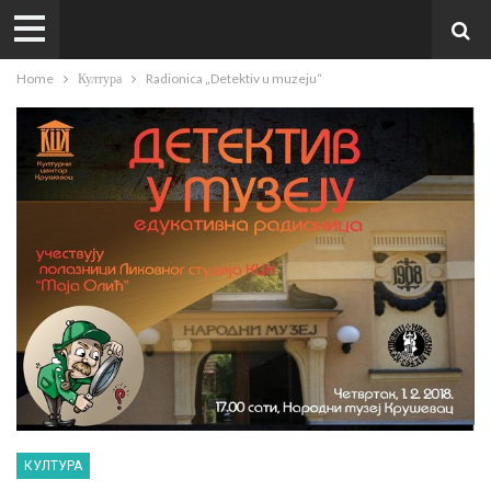
Home
Култура
Radionica „Detektiv u muzeju“
КУЛТУРА