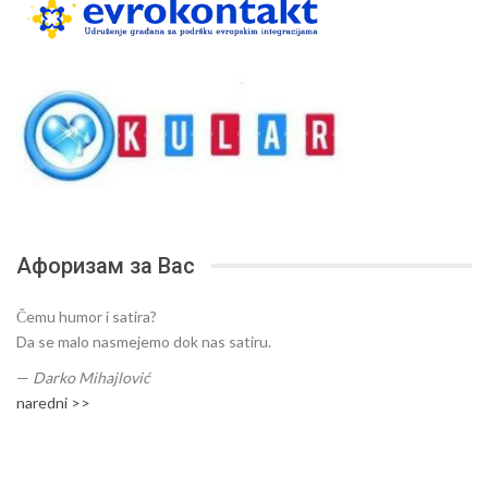
Афоризам за Вас
Čemu humor i satira?
Da se malo nasmejemo dok nas satiru.
—
Darko Mihajlović
naredni >>