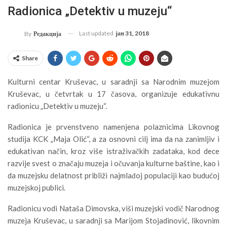
Radionica „Detektiv u muzeju“
Last updated
јан 31, 2018
By
Редакција
Share
Kulturni centar Kruševac, u saradnji sa Narodnim muzejom
Kruševac, u četvrtak u 17 časova, organizuje edukativnu
radionicu „Detektiv u muzeju“.
Radionica je prvenstveno namenjena polaznicima Likovnog
studija KCK „Maja Olić“, a za osnovni cilj ima da na zanimljiv i
edukativan način, kroz više istraživačkih zadataka, kod dece
razvije svest o značaju muzeja i očuvanja kulturne baštine, kao i
da muzejsku delatnost približi najmlađoj populaciji kao budućoj
muzejskoj publici.
Radionicu vodi Nataša Dimovska, viši muzejski vodič Narodnog
muzeja Kruševac, u saradnji sa Marijom Stojadinović, likovnim