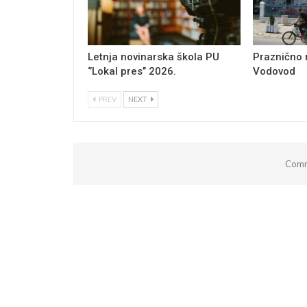
Letnja novinarska škola PU
Praznično
‘’Lokal pres’’ 2026.
Vodovod
PREV
NEXT
Comm