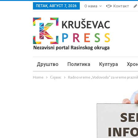
ПЕТАК, АВГУСТ 7, 2026
О нама
Контакт
Друштво
Политика
Култура
Хро
Home
Сервис
Radno vreme „Vodovoda“ za vreme prazni