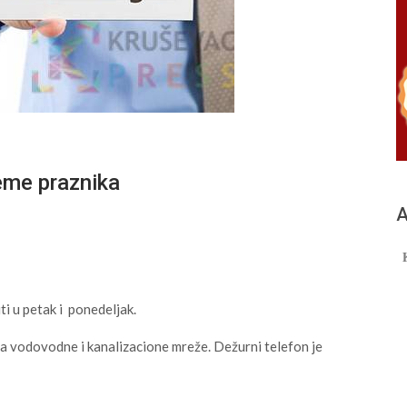
eme praznika
А
i u petak i ponedeljak.
ja vodovodne i kanalizacione mreže. Dežurni telefon je