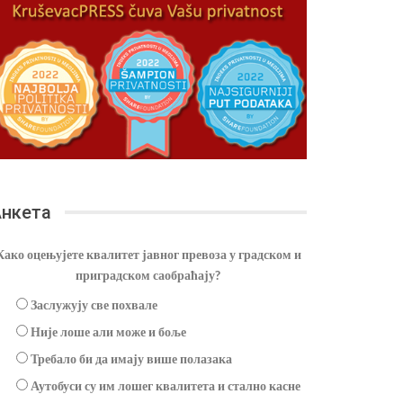
нкета
Како оцењујете квалитет јавног превоза у градском и
приградском саобраћају?
Заслужују све похвале
Није лоше али може и боље
Требало би да имају више полазака
Аутобуси су им лошег квалитета и стално касне