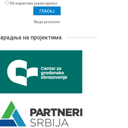
Не користим јавни превоз
Види резултате
арадња на пројектима