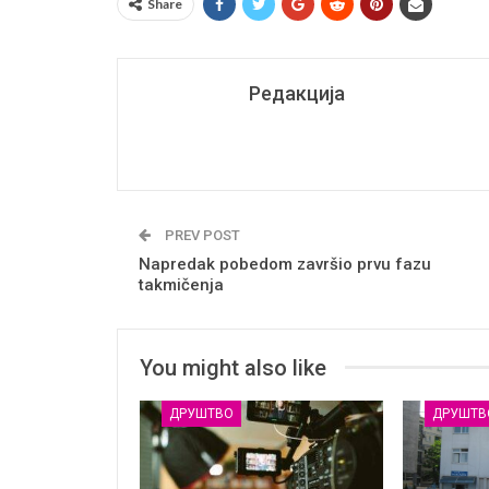
Share
Редакција
PREV POST
Napredak pobedom završio prvu fazu
takmičenja
You might also like
ДРУШТВО
ДРУШТВ