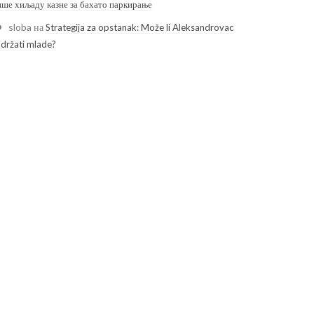
ише хиљаду казне за бахато паркирање
sloba
на
Strategija za opstanak: Može li Aleksandrovac
adržati mlade?