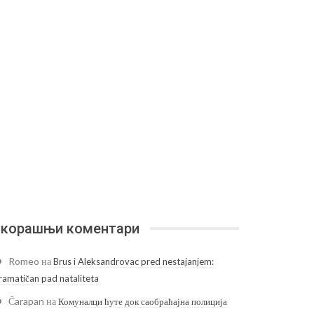
корашњи коментари
Romeo
на
Brus i Aleksandrovac pred nestajanjem:
ramatičan pad nataliteta
Čarapan
на
Комуналци ћуте док саобраћајна полиција