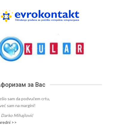
форизам за Вас
ešio sam da podvučem crtu,
 već sam na margini!
—
Darko Mihajlović
aredni >>