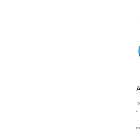
А
R
a
n