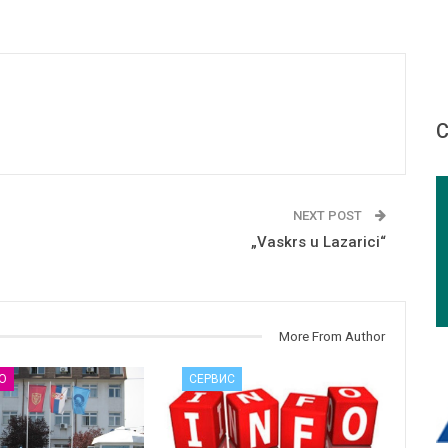
С
NEXT POST
„Vaskrs u Lazarici“
More From Author
О
СЕРВИС