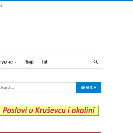
И
лумне
ћир
lat