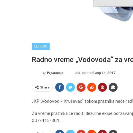
СЕРВИС
Radno vreme „Vodovoda“ za vr
Last updated
апр 14, 2017
By
Редакција
Share
JKP „Vodovod – Kruševac“ tokom praznika neće radit
Za vreme praznika će raditi dežurne ekipe održavan
037/415-301.