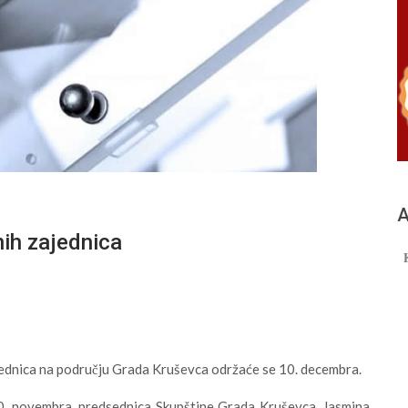
А
nih zajednica
jednica na području Grada Kruševca održaće se 10. decembra.
10. novembra, predsednica Skupštine Grada Kruševca, Jasmina