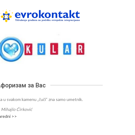
форизам за Вас
ta u svakom kamenu „čuči“ zna samo umetnik.
—
Mihajlo Ćirković
aredni >>