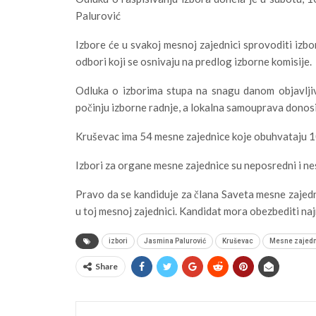
Palurović
Izbore će u svakoj mesnoj zajednici sprovoditi izbo
odbori koji se osnivaju na predlog izborne komisije.
Odluka o izborima stupa na snagu danom objavlji
počinju izborne radnje, a lokalna samouprava donos
Kruševac ima 54 mesne zajednice koje obuhvataju 1
Izbori za organe mesne zajednice su neposredni i ne
Pravo da se kandiduje za člana Saveta mesne zajedn
u toj mesnoj zajednici. Kandidat mora obezbediti na
izbori
Jasmina Palurović
Kruševac
Mesne zajed
Share