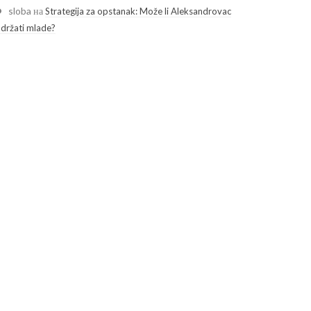
sloba
на
Strategija za opstanak: Može li Aleksandrovac
adržati mlade?