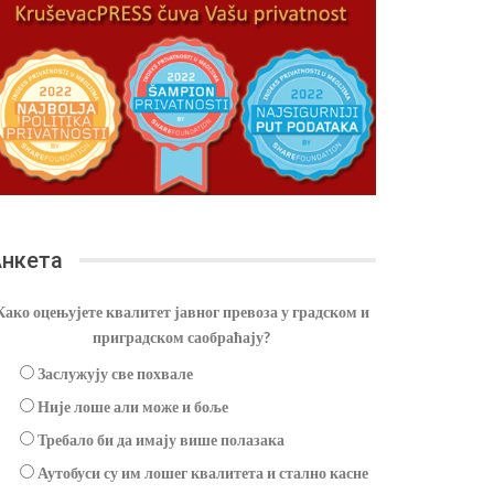
нкета
Како оцењујете квалитет јавног превоза у градском и
приградском саобраћају?
Заслужују све похвале
Није лоше али може и боље
Требало би да имају више полазака
Аутобуси су им лошег квалитета и стално касне