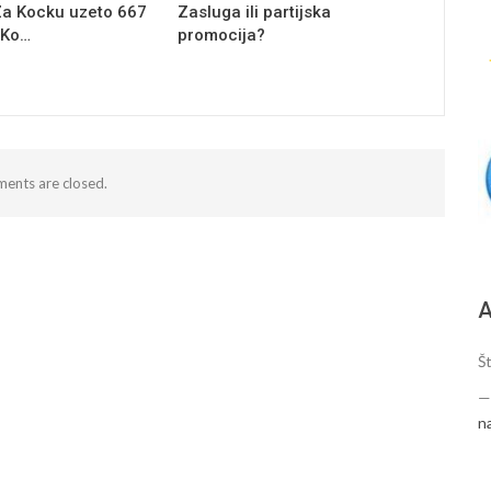
a Kocku uzeto 667
Zasluga ili partijska
 Ko…
promocija?
ents are closed.
А
Š
n