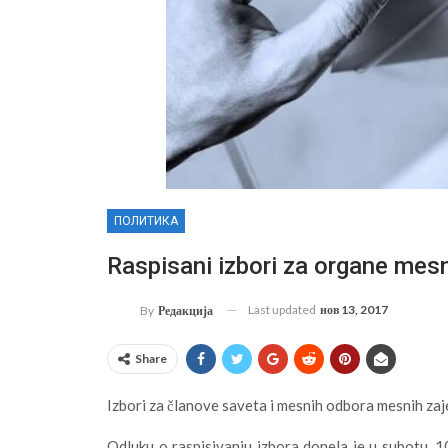
ПОЛИТИКА
Raspisani izbori za organe mes
Last updated
нов 13, 2017
By
Редакција
Share
Izbori za članove saveta i mesnih odbora mesnih za
Odluku o raspisivanju izbora donela je u subotu, 