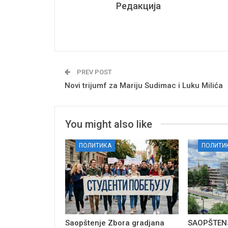
Редакција
PREV POST
Novi trijumf za Mariju Sudimac i Luku Milića
You might also like
ПОЛИТИКА
ПОЛИТИ
Saopštenje Zbora gradjana
SAOPŠTENJ