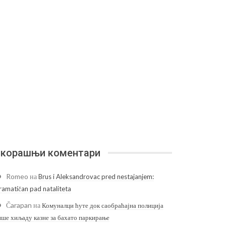
корашњи коментари
Romeo
на
Brus i Aleksandrovac pred nestajanjem:
ramatičan pad nataliteta
Čarapan
на
Комуналци ћуте док саобраћајна полиција
ише хиљаду казне за бахато паркирање