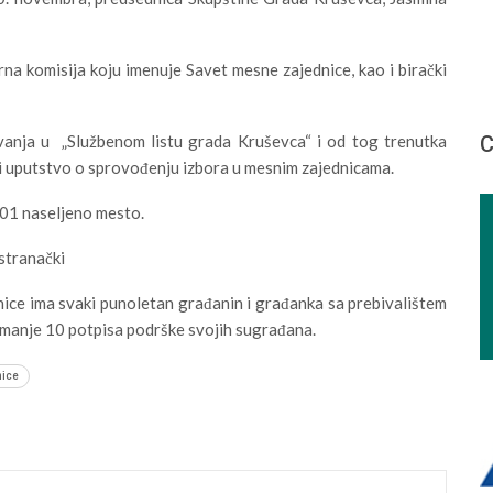
rna komisija koju imenuje Savet mesne zajednice, kao i birački
vanja u „Službenom listu grada Kruševca“ i od tog trenutka
С
i uputstvo o sprovođenju izbora u mesnim zajednicama.
01 naseljeno mesto.
stranački
ice ima svaki punoletan građanin i građanka sa prebivalištem
jmanje 10 potpisa podrške svojih sugrađana.
nice