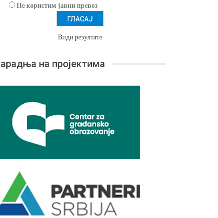
Не користим јавни превоз
Види резултате
арадња на пројектима