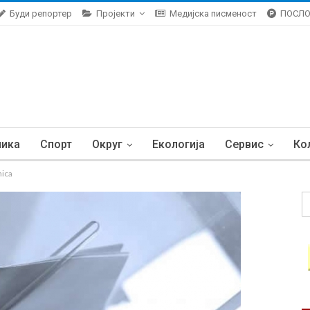
Буди репортер
Пројекти
Медијска писменост
ПОСЛ
ника
Спорт
Округ
Екологија
Сервис
Ко
nica