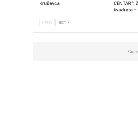
Kruševca
CENTAR“: Z
kvadrata –
PREV
NEXT
Comm