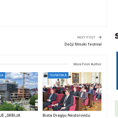
NEXT POST
Dečji filmski festival
More From Author
КА
ПОЛИТИКА
E „SRBIJA
Bista Dragiju Nestoroviću: