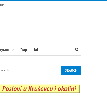
ОВИ
лумне
ћир
lat