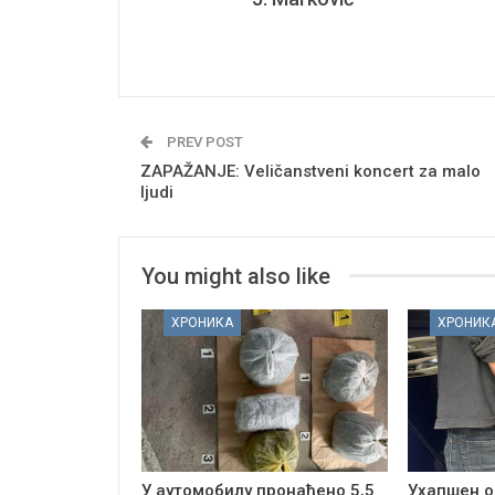
PREV POST
ZAPAŽANJE: Veličanstveni koncert za malo
ljudi
You might also like
ХРОНИКА
ХРОНИК
У аутомобилу пронађено 5,5
Ухапшен о