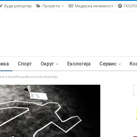
Буди репортер
Пројекти
Медијска писменост
ПОСЛ
ника
Спорт
Округ
Екологија
Сервис
Ко
 iz lovačke puške usmrtio komšiju