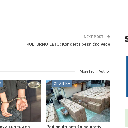
NEXT POST
KULTURNO LETO: Koncert i pesničko veče
More From Author
А
ХРОНИКА
сумњичени за
Podignuta optužnica protiv