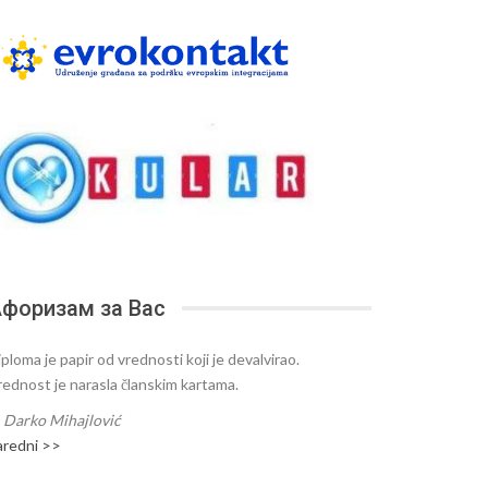
форизам за Вас
ploma je papir od vrednosti koji je devalvirao.
rednost je narasla članskim kartama.
—
Darko Mihajlović
aredni >>