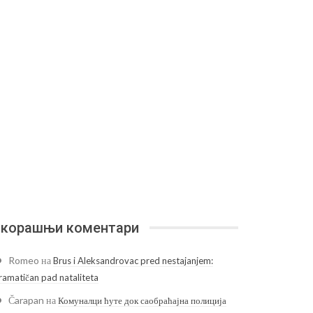
корашњи коментари
Romeo
на
Brus i Aleksandrovac pred nestajanjem:
ramatičan pad nataliteta
Čarapan
на
Комуналци ћуте док саобраћајна полиција