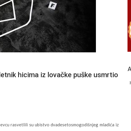
А
nik hicima iz lovačke puške usmrtio
ševcu rasvetlili su ubistvo dvadesetosmogodišnjeg mladića iz