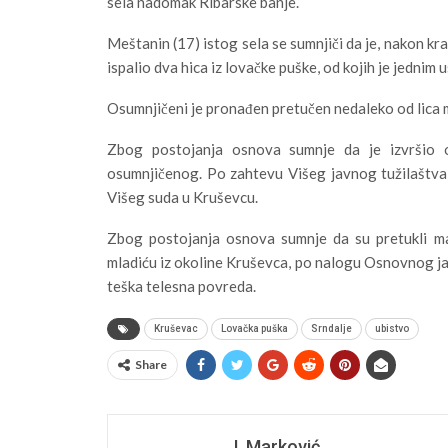
sela nadomak Ribarske banje.
Meštanin (17) istog sela se sumnjiči da je, nakon kra
ispalio dva hica iz lovačke puške, od kojih je jedni
Osumnjičeni je pronađen pretučen nedaleko od lica 
Zbog postojanja osnova sumnje da je izvršio ov
osumnjičenog. Po zahtevu Višeg javnog tužilaštva 
Višeg suda u Kruševcu.
Zbog postojanja osnova sumnje da su pretukli mal
mladiću iz okoline Kruševca, po nalogu Osnovnog jav
teška telesna povreda.
Kruševac
Lovačka puška
Srndalje
ubistvo
Share
J. Marković