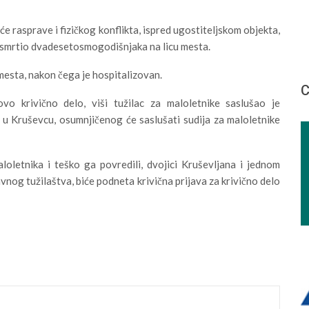
će rasprave i fizičkog konflikta, ispred ugostiteljskom objekta,
m usmrtio dvadesetosmogodišnjaka na licu mesta.
mesta, nakon čega je hospitalizovan.
С
o krivično delo, viši tužilac za maloletnike saslušao je
u Kruševcu, osumnjičenog će saslušati sudija za maloletnike
oletnika i teško ga povredili, dvojici Kruševljana i jednom
nog tužilaštva, biće podneta krivična prijava za krivično delo