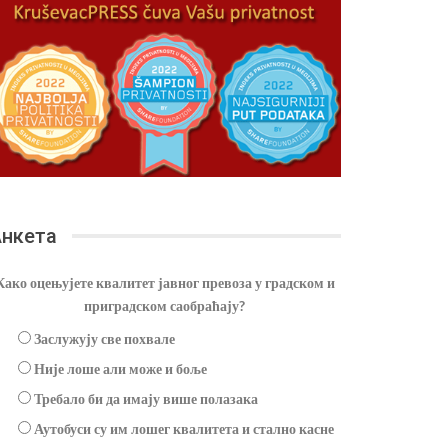
нкета
Како оцењујете квалитет јавног превоза у градском и
приградском саобраћају?
Заслужују све похвале
Није лоше али може и боље
Требало би да имају више полазака
Аутобуси су им лошег квалитета и стално касне