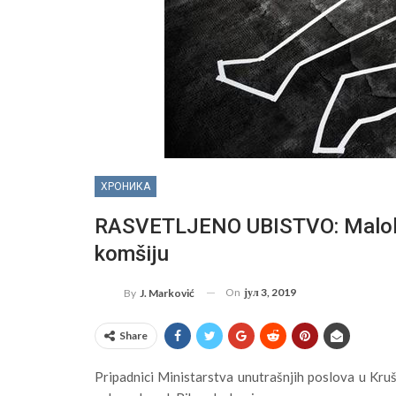
ХРОНИКА
RASVETLJENO UBISTVO: Malolet
komšiju
On
јул 3, 2019
By
J. Marković
Share
Pripadnici Ministarstva unutrašnjih poslova u Kru