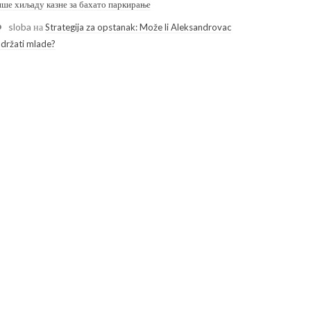
ише хиљаду казне за бахато паркирање
sloba
на
Strategija za opstanak: Može li Aleksandrovac
adržati mlade?