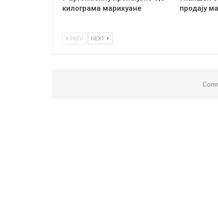
килограма марихуане
продају м
PREV
NEXT
Comm