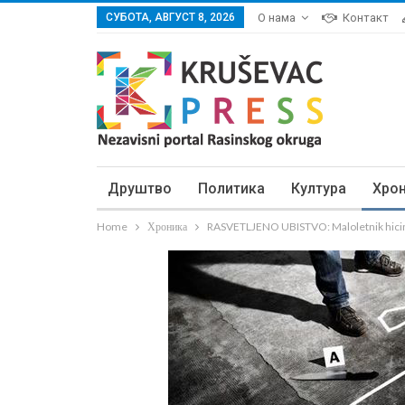
СУБОТА, АВГУСТ 8, 2026
О нама
Контакт
Друштво
Политика
Култура
Хро
Home
Хроника
RASVETLJENO UBISTVO: Maloletnik hicima