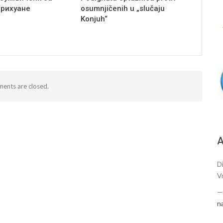
арихуане
osumnjičenih u „slučaju
Konjuh“
ents are closed.
А
Di
V
n