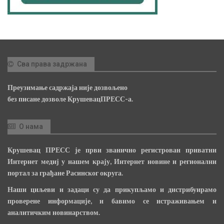
Сва права задржана
Преузимање садржаја није дозвољено
без писане дозволе КрушевацПРЕСС-а.
О нама
Крушевац ПРЕСС је први званично регистрован приватни
Интернет медиј у нашем крају, Интернет новине и регионални
портал за грађане Расинског округа.
Наши циљеви и задаци су да прикупљамо и дистрибуирамо
проверене информације, и бавимо се истраживањем и
аналитичким новинарством.