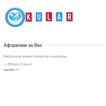
Афоризам за Вас
Mali je korak između tolerancije i mazohizma.
—
Mihajlo Ćirković
naredni >>