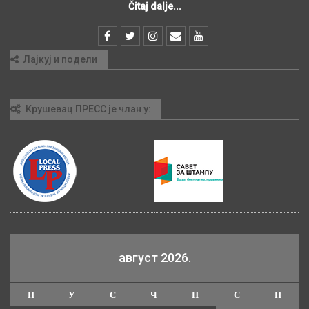
Čitaj dalje...
Лајкуј и подели
Крушевац ПРЕСС је члан у:
август 2026.
П
У
С
Ч
П
С
Н