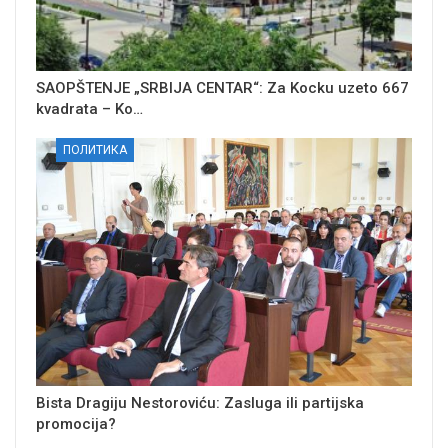
SAOPŠTENJE „SRBIJA CENTAR“: Za Kocku uzeto 667
kvadrata – Ko…
ПОЛИТИКА
Bista Dragiju Nestoroviću: Zasluga ili partijska
promocija?