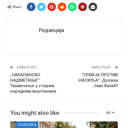
Share
Редакција
PREV POST
NEXT POST
„ЧАРАПАНСКО
“СРБИЈА ПРОТИВ
НАДМЕТАЊЕ“:
НАСИЉА“: Долази
Такмичење у старим
Јово Бакић!
народним вештинама
You might also like
All
ПОЛИТИКА