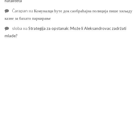
nataliteta
Čarapan
на
Комуналци ћуте док саобраћајна полиција пише хиљаду
казне за бахато паркирање
sloba
на
Strategija za opstanak: Može li Aleksandrovac zadržati
mlade?