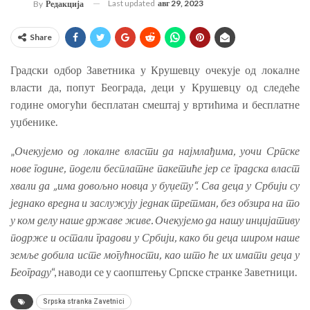
Last updated
авг 29, 2023
By
Редакција
Share
Градски одбор Заветника у Крушевцу очекује од локалне
власти да, попут Београда, деци у Крушевцу од следеће
године омогући бесплатан смештај у вртићима и бесплатне
уџбенике.
„
Очекујемо од локалне власти да најмлађима, уочи Српске
нове године, подели бесплатне пакетиће јер се градска власт
хвали да „има довољно новца у буџету“. Сва деца у Србији су
једнако вредна и заслужују једнак третман, без обзира на то
у ком делу наше државе живе. Очекујемо да нашу инцијативу
подрже и остали градови у Србији, како би деца широм наше
земље добила исте могућности, као што ће их имати деца у
Београду
“, наводи се у саопштењу Српске странке Заветници.
Srpska stranka Zavetnici