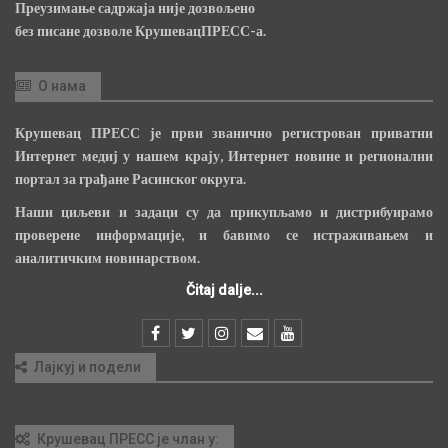
Преузимање садржаја није дозвољено
без писане дозволе КрушевацПРЕСС-а.
О нама
Крушевац ПРЕСС је први званично регистрован приватни
Интернет медиј у нашем крају, Интернет новине и регионални
портал за грађане Расинског округа.
Наши циљеви и задаци су да прикупљамо и дистрибуирамо
проверене информације, и бавимо се истраживањем и
аналитичким новинарством.
Čitaj dalje...
Лајкуј и подели
Крушевац ПРЕСС је члан у: