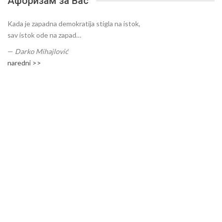
Афоризам за Вас
Kada je zapadna demokratija stigla na istok,
sav istok ode na zapad…
—
Darko Mihajlović
naredni >>