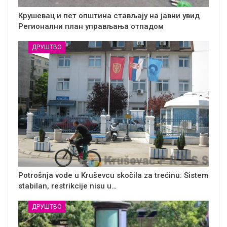
Крушевац и пет општина стављају на јавни увид
Регионални план управљања отпадом
ДРУШТВО
Potrošnja vode u Kruševcu skočila za trećinu: Sistem
stabilan, restrikcije nisu u…
ДРУШТВО