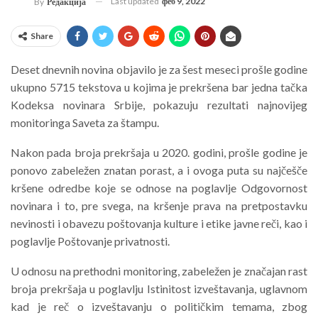
Last updated
феб 9, 2022
By
Редакција
Share
Deset dnevnih novina objavilo je za šest meseci prošle godine
ukupno 5715 tekstova u kojima je prekršena bar jedna tačka
Kodeksa novinara Srbije, pokazuju rezultati najnovijeg
monitoringa Saveta za štampu.
Nakon pada broja prekršaja u 2020. godini, prošle godine je
ponovo zabeležen znatan porast, a i ovoga puta su najčešče
kršene odredbe koje se odnose na poglavlje Odgovornost
novinara i to, pre svega, na kršenje prava na pretpostavku
nevinosti i obavezu poštovanja kulture i etike javne reči, kao i
poglavlje Poštovanje privatnosti.
U odnosu na prethodni monitoring, zabeležen je značajan rast
broja prekršaja u poglavlju Istinitost izveštavanja, uglavnom
kad je reč o izveštavanju o političkim temama, zbog