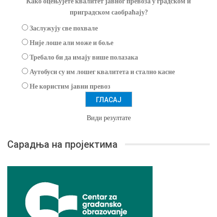
Како оцењујете квалитет јавног превоза у градском и
приградском саобраћају?
Заслужују све похвале
Није лоше али може и боље
Требало би да имају више полазака
Аутобуси су им лошег квалитета и стално касне
Не користим јавни превоз
Види резултате
Сарадња на пројектима