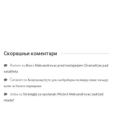
Скорашњи коментари
Romeo
на
Brus i Aleksandrovac pred nestajanjem: Dramatičan pad
nataliteta
Čarapan
на
Комуналци ћуте док саобраћајна полиција пише хиљаду
казне за бахато паркирање
sloba
на
Strategija za opstanak: Može li Aleksandrovac zadržati
mlade?