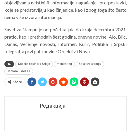
objavljivanja neistinitih informacije, nagađanja i pretpostavki,
koje se predstavljaju kao činjenice, kao i zbog toga što često
nema više izvora informacija.
Savet za štampu je od početka jula do kraja decembra 2021.
pratio, kao i prethodnih šest godina, dnevne novine: Alo, Blic,
Danas, Večernje novosti, Informer, Kurir, Politika i Srpski
telegraf, a prvi put i novine Objektiv i Nova.
Kodeks novinara Srbije
monitoring
Savet za štampu
Tamara Skrozza
Share
Редакција