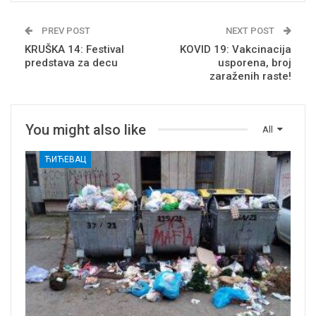
PREV POST
NEXT POST
KRUŠKA 14: Festival
KOVID 19: Vakcinacija
predstava za decu
usporena, broj
zaraženih raste!
You might also like
All
ЋИЋЕВАЦ