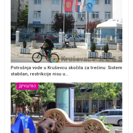
Potrošnja vode u Kruševcu skočila za trećinu: Sistem
stabilan, restrikcije nisu u…
ДРУШТВО