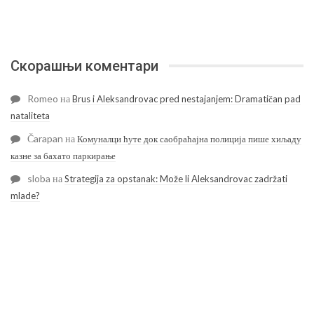
Скорашњи коментари
Romeo
на
Brus i Aleksandrovac pred nestajanjem: Dramatičan pad
nataliteta
Čarapan
на
Комуналци ћуте док саобраћајна полиција пише хиљаду
казне за бахато паркирање
sloba
на
Strategija za opstanak: Može li Aleksandrovac zadržati
mlade?