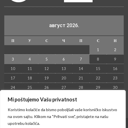
август 2026.
П
У
С
Ч
П
С
Н
1
2
3
4
5
6
7
8
9
10
11
12
13
14
15
16
17
18
19
20
21
22
23
24
25
26
27
28
29
30
31
Mi poštujemo Vašu privatnost
« јул
Koristimo kolačiće da bismo poboljšali vaše korisničko iskustvo
na ovom sajtu. Klikom na "Prihvati sve", pristajete na našu
upotrebu kolačića.