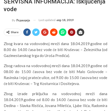
SERVISNA INFORMACIJA: Isključenja
vode
Last updated
апр 18, 2019
By
Редакција
Share
Zbog kvara na vodovodnoj mreži dana 18.04.2019.godine od
8.00 do 14.00 časa bez vode će biti Kruševac – Železnička (od
Gazimestanskog trga do Uroša Predića).
Zbog radova na vodovodnoj mreži dana 18.04.2019.godine od
08.00 do 15.00 časova bez vode će biti Malo Golovode –
Rasinska i njoj prateće ulice, od 9.00 do 15.00 časova bez vode
će biti Kruševac – Trg Kosturnica i Dositejeva.
Zbog izrade priključka na vodovodnoj mreži dana
18.04.2019.godine od 8.00 do 14.00 časova bez vode će biti
Dedina – Slavka Ristića, Jovana Miletića, Ljube Ilića, Radomira