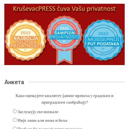
Анкета
Како оцењујете квалитет јавног превоза у градском и
приградском саобраћају?
Заслужују све похвале
Није лоше али може и боље
Требало би да имају више полазака