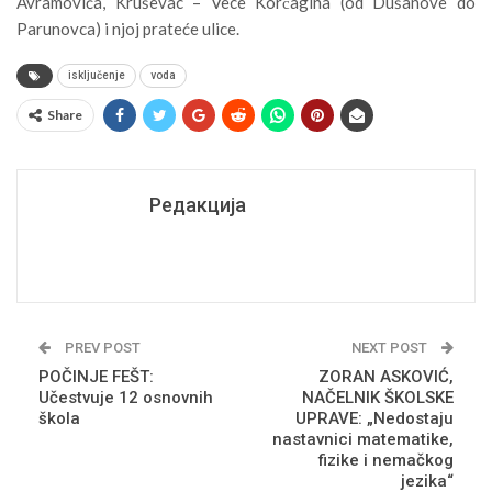
Avramovića, Kruševac – Vece Korčagina (od Dušanove do
Parunovca) i njoj prateće ulice.
isključenje
voda
Share
Редакција
PREV POST
NEXT POST
POČINJE FEŠT:
ZORAN ASKOVIĆ,
Učestvuje 12 osnovnih
NAČELNIK ŠKOLSKE
škola
UPRAVE: „Nedostaju
nastavnici matematike,
fizike i nemačkog
jezika“