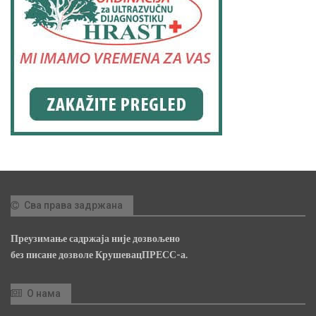
Сва права задржана
Преузимање садржаја није дозвољено
без писане дозволе КрушевацПРЕСС-а.
О нама