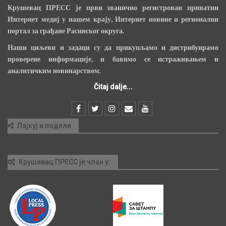
Крушевац ПРЕСС је први званично регистрован приватни
Интернет медиј у нашем крају, Интернет новине и регионални
портал за грађане Расинског округа.
Наши циљеви и задаци су да прикупљамо и дистрибуирамо
проверене информације, и бавимо се истраживањем и
аналитичким новинарством.
Čitaj dalje...
Лајкуј и подели
Крушевац ПРЕСС је члан у: