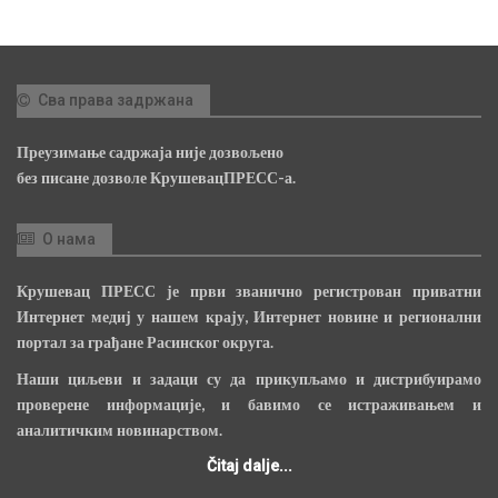
Сва права задржана
Преузимање садржаја није дозвољено
без писане дозволе КрушевацПРЕСС-а.
О нама
Крушевац ПРЕСС је први званично регистрован приватни
Интернет медиј у нашем крају, Интернет новине и регионални
портал за грађане Расинског округа.
Наши циљеви и задаци су да прикупљамо и дистрибуирамо
проверене информације, и бавимо се истраживањем и
аналитичким новинарством.
Čitaj dalje...