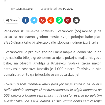
Last updated
нов 30, 2017
By
S. Milenković
Share
Penzioner iz Kruševca Tomislav Cvetanović (66) morao je da
taksu za nasleđeno grobno mesto svoje pokojne babe plati
8.826 dinara kako bi izbegao dalju globu prinudnog izvršitelja!
Cvetanoviću je pre dve godine umrla majka a jedino što je od
nje nasledio bilo je grobno mesto njene pokojne majke, njegove
babe, na Starom groblju u Kruševcu. Sudska taksa nakon
ostavinske rasprave iznosila je 1.000 dinara. Tomislav je nije
odmah platio i to ga je koštalo osam puta skuplje!
–
Nisam u tom trenutku imao para jer mi je trebalo za lekove
teško obolele supruge. U međuvremenu mi je stigla opomena na
500 dinara a krajem septembra mi je došlo rešenje da uplatim
sudsku taksu od 1.890 dinara. U isto vreme dobio sam rešenje