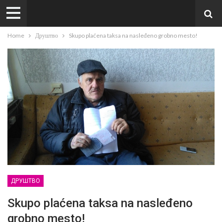
Home
Друштво
Skupo plaćena taksa na nasleđeno grobno mesto!
ДРУШТВО
Skupo plaćena taksa na nasleđeno
grobno mesto!