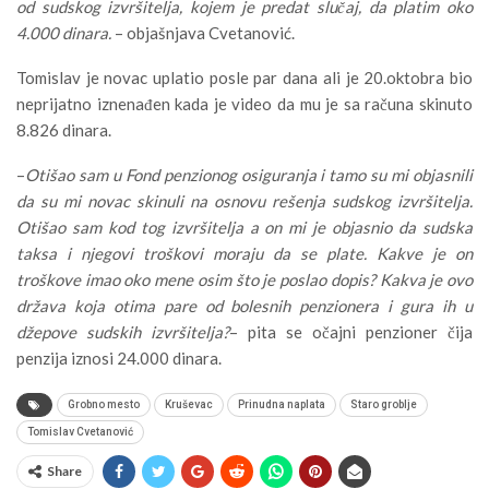
od sudskog izvršitelja, kojem je predat slučaj, da platim oko
4.000 dinara.
– objašnjava Cvetanović.
Tomislav je novac uplatio posle par dana ali je 20.oktobra bio
neprijatno iznenađen kada je video da mu je sa računa skinuto
8.826 dinara.
–
Otišao sam u Fond penzionog osiguranja i tamo su mi objasnili
da su mi novac skinuli na osnovu rešenja sudskog izvršitelja.
Otišao sam kod tog izvršitelja a on mi je objasnio da sudska
taksa i njegovi troškovi moraju da se plate. Kakve je on
troškove imao oko mene osim što je poslao dopis? Kakva je ovo
država koja otima pare od bolesnih penzionera i gura ih u
džepove sudskih izvršitelja?
– pita se očajni penzioner čija
penzija iznosi 24.000 dinara.
Grobno mesto
Kruševac
Prinudna naplata
Staro groblje
Tomislav Cvetanović
Share