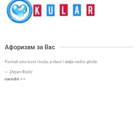
Афоризам за Вас
Postali smo kost i koža, a vlast i dalje nešto glođe.
—
Dejan Ristić
naredni >>