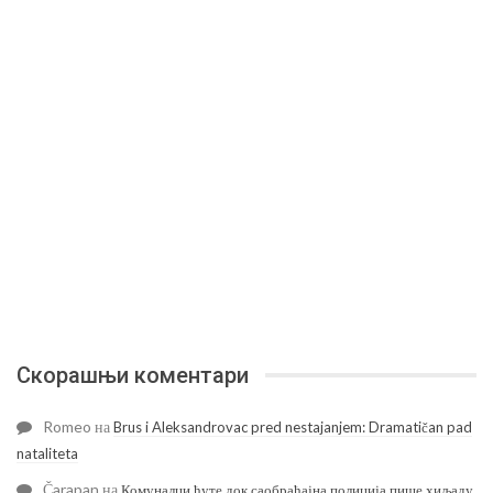
Скорашњи коментари
Romeo
на
Brus i Aleksandrovac pred nestajanjem: Dramatičan pad
nataliteta
Čarapan
на
Комуналци ћуте док саобраћајна полиција пише хиљаду