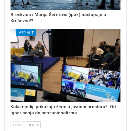
Breskvica i Marija Šerifović (ipak) nastupaju u
Kruševcu!?
MEDIALIT
Kako mediji prikazuju žene u javnom prostoru?: Od
ignorisanja do senzacionalizma
PREV
NEXT