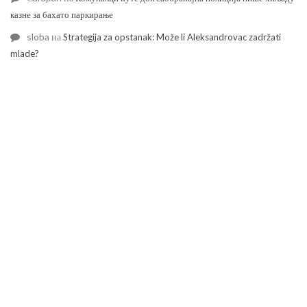
казне за бахато паркирање
sloba
на
Strategija za opstanak: Može li Aleksandrovac zadržati
mlade?