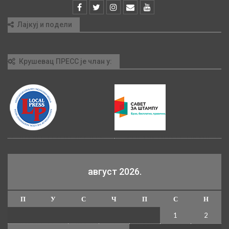
Лајкуј и подели
Крушевац ПРЕСС је члан у:
август 2026.
П
У
С
Ч
П
С
Н
1
2