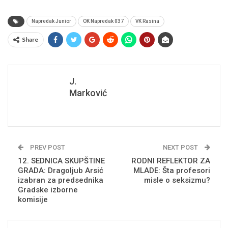
Napredak Junior
OK Napredak 037
VK Rasina
Share
J.
Marković
PREV POST
NEXT POST
12. SEDNICA SKUPŠTINE
RODNI REFLEKTOR ZA
GRADA: Dragoljub Arsić
MLADE: Šta profesori
izabran za predsednika
misle o seksizmu?
Gradske izborne
komisije