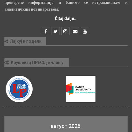
проверене информације, и бавимо се истраживањем и
аналитичким новинарством.
Čitaj dalje...
Лајкуј и подели
Крушевац ПРЕСС је члан у:
август 2026.