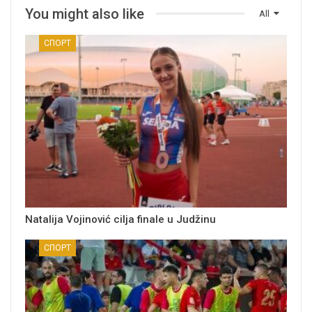
You might also like
All
СПОРТ
Natalija Vojinović cilja finale u Judžinu
СПОРТ