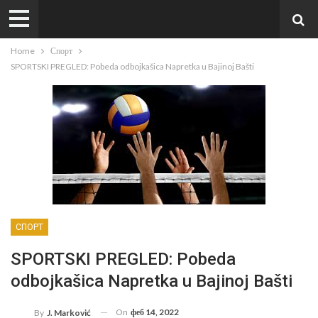
Home
Спорт
SPORTSKI PREGLED: Pobeda odbojkašica Napretka u Bajinoj Bašti
СПОРТ
SPORTSKI PREGLED: Pobeda
odbojkašica Napretka u Bajinoj Bašti
On
феб 14, 2022
By
J. Marković