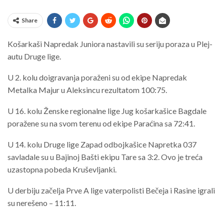
Share
Košarkaši Napredak Juniora nastavili su seriju poraza u Plej-
autu Druge lige.
U 2. kolu doigravanja poraženi su od ekipe Napredak
Metalka Majur u Aleksincu rezultatom 100:75.
U 16. kolu Ženske regionalne lige Jug košarkašice Bagdale
poražene su na svom terenu od ekipe Paraćina sa 72:41.
U 14. kolu Druge lige Zapad odbojkašice Napretka 037
savladale su u Bajinoj Bašti ekipu Tare sa 3:2. Ovo je treća
uzastopna pobeda Kruševljanki.
U derbiju začelja Prve A lige vaterpolisti Bečeja i Rasine igrali
su nerešeno – 11:11.