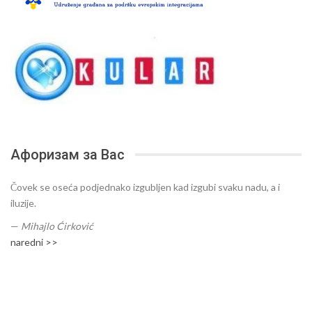
Афоризам за Вас
Čovek se oseća podjednako izgubljen kad izgubi svaku nadu, a i
iluzije.
—
Mihajlo Ćirković
naredni >>