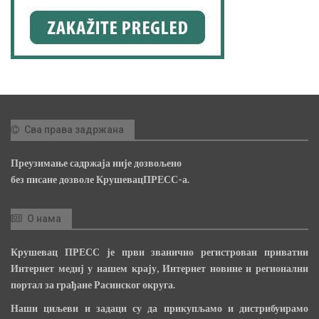
Сва права задржана
Преузимање садржаја није дозвољено
без писане дозволе КрушевацПРЕСС-а.
О нама
Крушевац ПРЕСС је први званично регистрован приватни
Интернет медиј у нашем крају, Интернет новине и регионални
портал за грађане Расинског округа.
Наши циљеви и задаци су да прикупљамо и дистрибуирамо