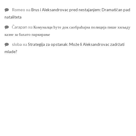
Romeo
на
Brus i Aleksandrovac pred nestajanjem: Dramatičan pad
nataliteta
Čarapan
на
Комуналци ћуте док саобраћајна полиција пише хиљаду
казне за бахато паркирање
sloba
на
Strategija za opstanak: Može li Aleksandrovac zadržati
mlade?