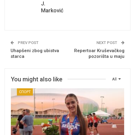
J.
Marković
PREV POST
NEXT POST
Uhapšeni zbog ubistva
Repertoar Kruševačkog
starca
pozorišta u maju
You might also like
All
СПОРТ