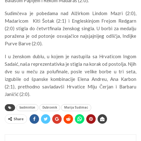
Balašom Papijem i Rekom Madaraš (2:0).
Sudimčeva je pobedama nad Alžirkom Lindom Mazri (2:0),
Mađaricom Kiti Šotak (2:1) i Engleskinjom Frejom Redgarn
(2:0) stigla do četvrtfinala ženskog singla. U borbi za medalju
poražena je od potonje osvajačice najsjajnijeg odličja, Indijke
Purve Barve (2:0).
I u ženskom dublu, u kojem je nastupila sa Hrvaticom Ingom
Sadaić, naša reprezentativka je stigla na korak od postolja. Njih
dve su u meču za polufinale, posle velike borbe u tri seta,
izgubile od španske kombinacije Elena Andreu, Ana Karbon
(2:1), prethodno savladavši Hrvatice Miju Čerjan i Barbaru
Janičić (2:0).
badminton
Dubrovnik
Marija Sudimac
Share