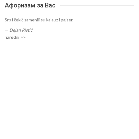
Афоризам за Вас
Srp i čekić zamenili su kalauz i pajser.
—
Dejan Ristić
naredni >>