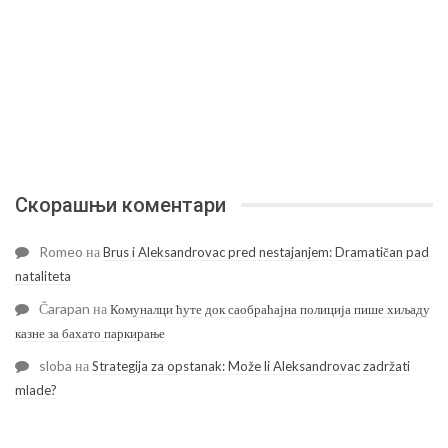
Скорашњи коментари
Romeo
на
Brus i Aleksandrovac pred nestajanjem: Dramatičan pad
nataliteta
Čarapan
на
Комуналци ћуте док саобраћајна полиција пише хиљаду
казне за бахато паркирање
sloba
на
Strategija za opstanak: Može li Aleksandrovac zadržati
mlade?