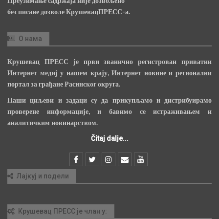
Преузимање садржаја није дозвољено
без писане дозволе КрушевацПРЕСС-а.
О нама
Крушевац ПРЕСС је први званично регистрован приватни
Интернет медиј у нашем крају, Интернет новине и регионални
портал за грађане Расинског округа.
Наши циљеви и задаци су да прикупљамо и дистрибуирамо
проверене информације, и бавимо се истраживањем и
аналитичким новинарством.
Čitaj dalje...
Лајкуј и подели
Крушевац ПРЕСС је члан у: