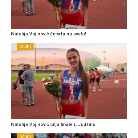
Natalija Vojinović četvrta na svetu!
СПОРТ
Natalija Vojinović cilja finale u Judžinu
СПОРТ