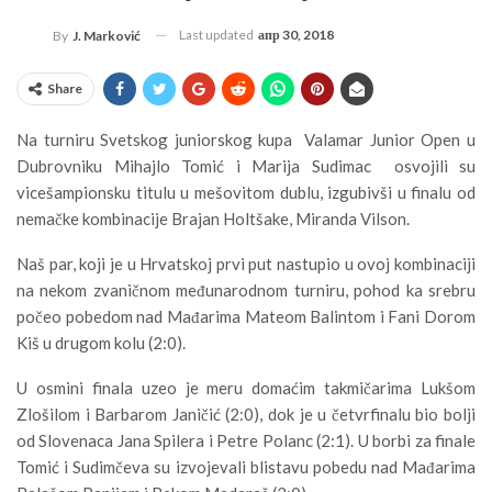
Last updated
апр 30, 2018
By
J. Marković
Share
Na turniru Svetskog juniorskog kupa Valamar Junior Open u
Dubrovniku Mihajlo Tomić i Marija Sudimac osvojili su
vicešampionsku titulu u mešovitom dublu, izgubivši u finalu od
nemačke kombinacije Brajan Holtšake, Miranda Vilson.
Naš par, koji je u Hrvatskoj prvi put nastupio u ovoj kombinaciji
na nekom zvaničnom međunarodnom turniru, pohod ka srebru
počeo pobedom nad Mađarima Mateom Balintom i Fani Dorom
Kiš u drugom kolu (2:0).
U osmini finala uzeo je meru domaćim takmičarima Lukšom
Zlošilom i Barbarom Janičić (2:0), dok je u četvrfinalu bio bolji
od Slovenaca Jana Spilera i Petre Polanc (2:1). U borbi za finale
Tomić i Sudimčeva su izvojevali blistavu pobedu nad Mađarima