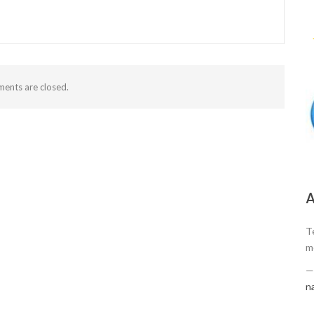
ents are closed.
А
Te
m
n