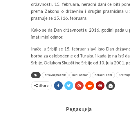
državnosti, 15. februara, neradni dani će biti pone
prema Zakonu o državnim i drugim praznicima u Sr
praznuje se 15. i 16. februara.
Kako se da Dan državnosti u 2016. godini pada u po
imati mini odmor.
Inače, u Srbiji se 15. februar slavi kao Dan držav
borba za oslobođenje od Turaka, i kada je na isti d
Srbije. Odlukom Skupštine Srbije od 10. jula 2001. 
državni praznik
mini odmor
neradni dani
Sretenj
Share
Редакција