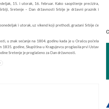
deljak, 15. i utorak, 16. februar. Kako saopštenje precizira,
biji, Sretenje – Dan državnosti Srbije je državni praznik i
nedeljak i utorak, uz vikend koji prethodi, građani Srbije će
С
nosti, u znak sećanje na 1804. godinu kada je u Orašcu počela
an 1835. godine, Skupština u Kragujevcu proglasila prvi Ustav
godine Sretenje je proglašeno za Dan državnosti.
e