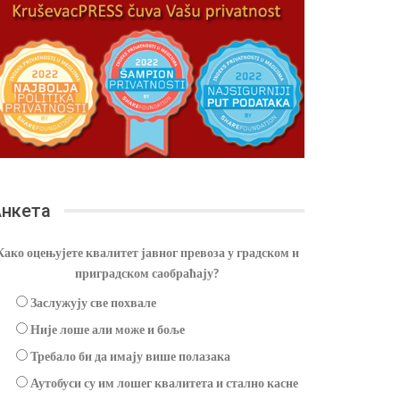
нкета
Како оцењујете квалитет јавног превоза у градском и
приградском саобраћају?
Заслужују све похвале
Није лоше али може и боље
Требало би да имају више полазака
Аутобуси су им лошег квалитета и стално касне