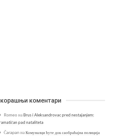
корашњи коментари
Romeo
на
Brus i Aleksandrovac pred nestajanjem:
ramatičan pad nataliteta
Čarapan
на
Комуналци ћуте док саобраћајна полиција