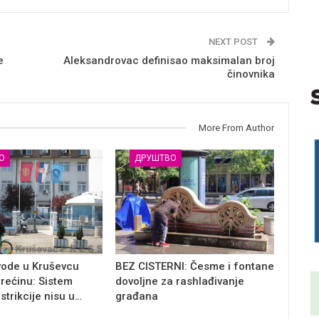
NEXT POST
e
Aleksandrovac definisao maksimalan broj
činovnika
More From Author
О
ДРУШТВО
vode u Kruševcu
BEZ CISTERNI: Česme i fontane
trećinu: Sistem
dovoljne za rashlađivanje
estrikcije nisu u…
građana