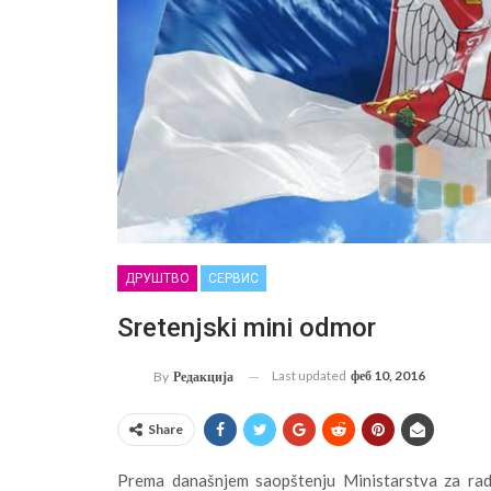
ДРУШТВО
СЕРВИС
Sretenjski mini odmor
Last updated
феб 10, 2016
By
Редакција
Share
Prema današnjem saopštenju Ministarstva za rad,