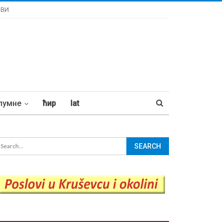
ОВИ
лумне
ћир
lat