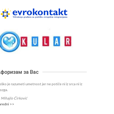
форизам за Вас
ško je razumeti umetnost jer ne potiče ni iz srca ni iz
ozga.
—
Mihajlo Ćirković
aredni >>