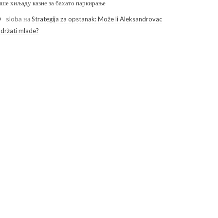
ише хиљаду казне за бахато паркирање
sloba
на
Strategija za opstanak: Može li Aleksandrovac
adržati mlade?