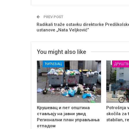
PREV POST
Radikali traže ostavku direktorke Predškolsk
ustanove „Nata Veljković“
You might also like
ЋИЋЕВАЦ
ДРУШТВ
Крушевац и пет општина
Potrošnja 
стављају на јавни увид
skočila za 
Регионални план управљања
stabilan, r
отпадом