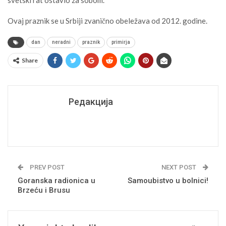
Ovaj praznik se u Srbiji zvanično obeležava od 2012. godine.
dan
neradni
praznik
primirja
Share
Редакција
PREV POST
NEXT POST
Goranska radionica u
Samoubistvo u bolnici!
Brzeću i Brusu