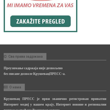
Сва права задржана
Преузимање садржаја није дозвољено
без писане дозволе КрушевацПРЕСС-а.
О нама
Крушевац ПРЕСС је први званично регистрован приватни
Интернет медиј у нашем крају, Интернет новине и регионални
портал за грађане Расинског округа.