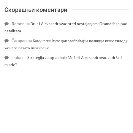
Скорашњи коментари
Romeo
на
Brus i Aleksandrovac pred nestajanjem: Dramatičan pad
nataliteta
Čarapan
на
Комуналци ћуте док саобраћајна полиција пише хиљаду
казне за бахато паркирање
sloba
на
Strategija za opstanak: Može li Aleksandrovac zadržati
mlade?