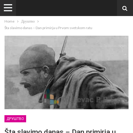
Home
Друштво
Šta slavimo danas – Dan primirja u Prvom svetskom ratu
ДРУШТВО
Šta slavimo danas – Dan primirja u