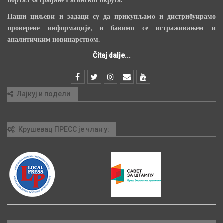
Наши циљеви и задаци су да прикупљамо и дистрибуирамо
проверене информације, и бавимо се истраживањем и
аналитичким новинарством.
Čitaj dalje...
Лајкуј и подели
Крушевац ПРЕСС је члан у: