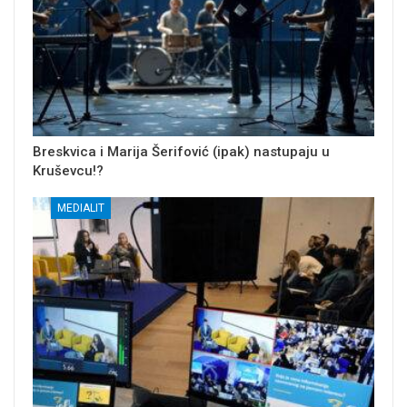
Breskvica i Marija Šerifović (ipak) nastupaju u
Kruševcu!?
MEDIALIT