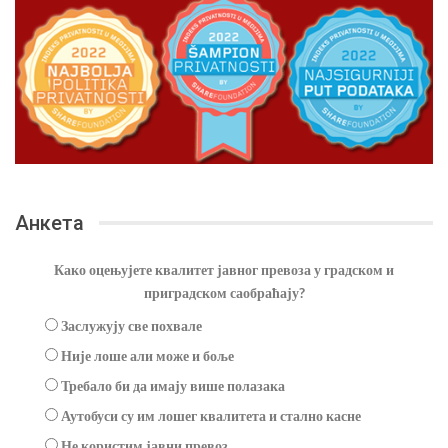
Анкета
Како оцењујете квалитет јавног превоза у градском и
приградском саобраћају?
Заслужују све похвале
Није лоше али може и боље
Требало би да имају више полазака
Аутобуси су им лошег квалитета и стално касне
Не користим јавни превоз