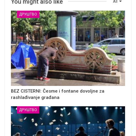
You might also like
All
ДРУШТВО
BEZ CISTERNI: Česme i fontane dovoljne za
rashlađivanje građana
ДРУШТВО