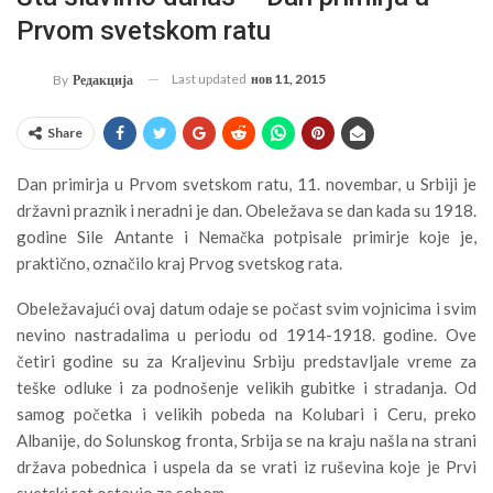
Prvom svetskom ratu
Last updated
нов 11, 2015
By
Редакција
Share
Dan primirja u Prvom svetskom ratu, 11. novembar, u Srbiji je
državni praznik i neradni je dan. Obeležava se dan kada su 1918.
godine Sile Antante i Nemačka potpisale primirje koje je,
praktično, označilo kraj Prvog svetskog rata.
Obeležavajući ovaj datum odaje se počast svim vojnicima i svim
nevino nastradalima u periodu od 1914-1918. godine. Ove
četiri godine su za Kraljevinu Srbiju predstavljale vreme za
teške odluke i za podnošenje velikih gubitke i stradanja. Od
samog početka i velikih pobeda na Kolubari i Ceru, preko
Albanije, do Solunskog fronta, Srbija se na kraju našla na strani
država pobednica i uspela da se vrati iz ruševina koje je Prvi
svetski rat ostavio za sobom.