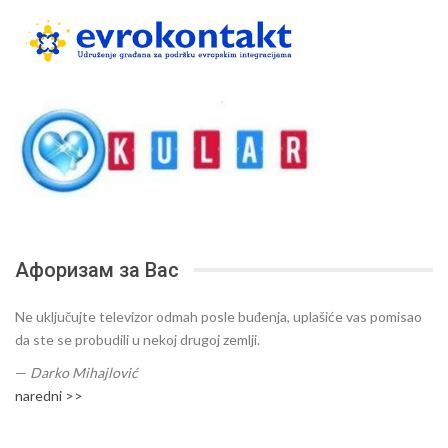
Афоризам за Вас
Ne uključujte televizor odmah posle buđenja, uplašiće vas pomisao
da ste se probudili u nekoj drugoj zemlji.
—
Darko Mihajlović
naredni >>