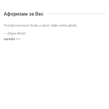
Афоризам за Вас
Postali smo kost i koža, a vlast i dalje nešto glođe.
—
Dejan Ristić
naredni >>