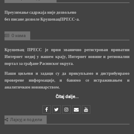
Преузимање садржаја није дозвољено
без писане дозволе КрушевацПРЕСС-а.
О нама
Крушевац ПРЕСС је први званично регистрован приватни
Интернет медиј у нашем крају, Интернет новине и регионални
портал за грађане Расинског округа.
Наши циљеви и задаци су да прикупљамо и дистрибуирамо
проверене информације, и бавимо се истраживањем и
аналитичким новинарством.
Čitaj dalje...
Лајкуј и подели