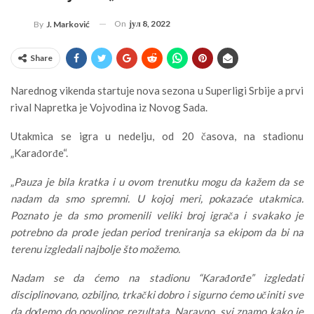
On
јул 8, 2022
By
J. Marković
Share
Narednog vikenda startuje nova sezona u Superligi Srbije a prvi
rival Napretka je Vojvodina iz Novog Sada.
Utakmica se igra u nedelju, od 20 časova, na stadionu
„Karađorđe“.
„
Pauza je bila kratka i u ovom trenutku mogu da kažem da se
nadam da smo spremni. U kojoj meri, pokazaće utakmica.
Poznato je da smo promenili veliki broj igrača i svakako je
potrebno da prođe jedan period treniranja sa ekipom da bi na
terenu izgledali najbolje što možemo.
Nadam se da ćemo na stadionu “Karađorđe” izgledati
disciplinovano, ozbiljno, trkački dobro i sigurno ćemo učiniti sve
da dođemo do povoljnog rezultata. Naravno, svi znamo kako je