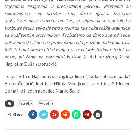
Vojvodina reagovala u prethodnom periodu. Promenili su
rukovodstvo, ceo stručni štab, dosta igrača. Izuzetno
ambiciozno ulaze u ovo prvenstvo, sa željom da se umešaju i u
borbu za titulu, tako da smo svesni da nas čeka teška utakmica,
sa kvalitetnim protivnikom. Probaćemo da damo sve od sebe,
pokažemo da ličimo na pravu ekipu i da pružimo maksimum. Da
li će taj maksimum biti dovoljan za osvajanje bodova, to još ne
znam, ali ćemo se potruditi“,
istakao je šef stručnog štaba
Napretka Dušan Đorđević.
Tokom leta u Napredak su stigli golman Nikola Petrić, napadač
Bojan Čečarić, levi bek Nikola Vukajlović, vezni igrač Klemen
Bolha i još jedan napadač Marko Šarić.
Napredak
Vojvodina
Share