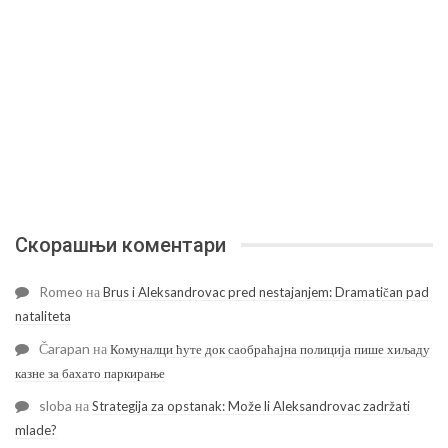
Скорашњи коментари
Romeo
на
Brus i Aleksandrovac pred nestajanjem: Dramatičan pad
nataliteta
Čarapan
на
Комуналци ћуте док саобраћајна полиција пише хиљаду
казне за бахато паркирање
sloba
на
Strategija za opstanak: Može li Aleksandrovac zadržati
mlade?