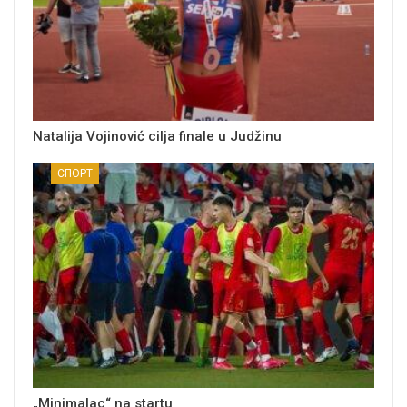
Natalija Vojinović cilja finale u Judžinu
СПОРТ
„Minimalac“ na startu