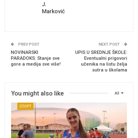
J.
Marković
PREV POST
NEXT POST
NOVINARSKI
UPIS U SREDNJE ŠKOLE:
PARADOKS: Stanje sve
Eventualni prigovori
gore a medija sve više!
učenika na listu želja
sutra u školama
You might also like
All
СПОРТ