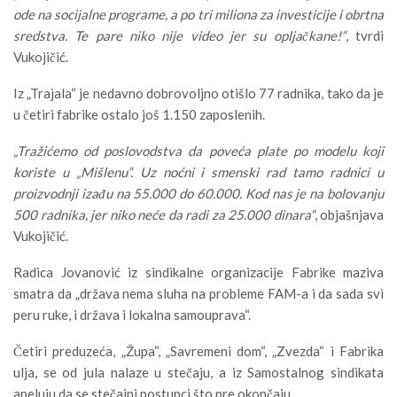
ode na socijalne programe, a po tri miliona za investicije i obrtna
sredstva. Te pare niko nije video jer su opljačkane!“
, tvrdi
Vukojičić.
Iz „Trajala“ je nedavno dobrovoljno otišlo 77 radnika, tako da je
u četiri fabrike ostalo još 1.150 zaposlenih.
„Tražićemo od poslovodstva da poveća plate po modelu koji
koriste u „Mišlenu“. Uz noćni i smenski rad tamo radnici u
proizvodnji izađu na 55.000 do 60.000. Kod nas je na bolovanju
500 radnika, jer niko neće da radi za 25.000 dinara“
, objašnjava
Vukojičić.
Radica Jovanović iz sindikalne organizacije Fabrike maziva
smatra da „država nema sluha na probleme FAM-a i da sada svi
peru ruke, i država i lokalna samouprava“.
Četiri preduzeća, „Župa“, „Savremeni dom“, „Zvezda“ i Fabrika
ulja, se od jula nalaze u stečaju, a iz Samostalnog sindikata
apeluju da se stečajni postupci što pre okončaju.