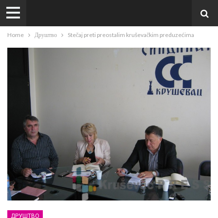
Home
Друштво
Stečaj preti preostalim kruševačkim preduzećima
ДРУШТВО