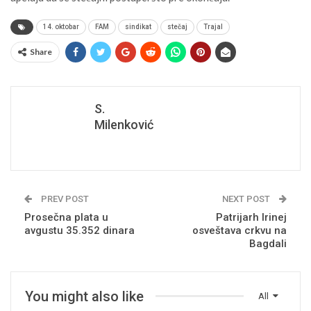
14. oktobar
FAM
sindikat
stečaj
Trajal
Share
S.
Milenković
PREV POST
NEXT POST
Prosečna plata u
Patrijarh Irinej
avgustu 35.352 dinara
osveštava crkvu na
Bagdali
You might also like
All