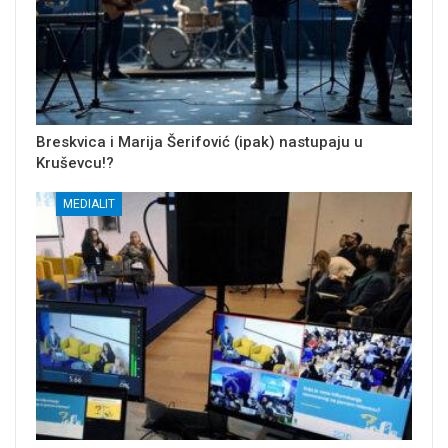
Breskvica i Marija Šerifović (ipak) nastupaju u
Kruševcu!?
MEDIALIT