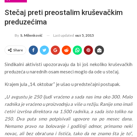
Stečaj preti preostalim kruševačkim
preduzećima
Last updated
окт 5, 2015
By
S. Milenković
Share
Sindikalni aktivisti upozoravaju da bi još nekoliko kruševačkih
preduzeća u narednih osam meseci moglo da ode u stečaj.
Krajem jula „14. oktobar“ je ušao u predstečajni postupak.
„U avgustu je 250 ljudi vraćeno a sada nas ima oko 300. Malo
radnika je vraćeno u proizvodnju a više u režiju. Ranije smo imali
četiri izvršna direktora na 1.500 radnika, a sada isto toliko na
250. Dva puta smo potpisivali ugovore na po mesec dana.
Nemamo pravo na bolovanje i godišnji odmor, primamo neki
novac, ali bez obračuna i listića, tako da ne znamo šta je to“
,