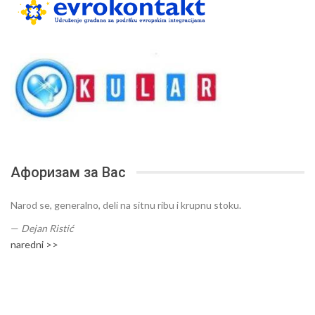
Афоризам за Вас
Narod se, generalno, deli na sitnu ribu i krupnu stoku.
—
Dejan Ristić
naredni >>