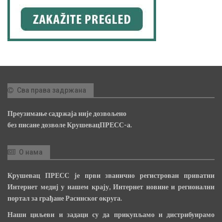
Сва права задржана
Преузимање садржаја није дозвољено
без писане дозволе КрушевацПРЕСС-а.
О нама
Крушевац ПРЕСС је први званично регистрован приватни
Интернет медиј у нашем крају, Интернет новине и регионални
портал за грађане Расинског округа.
Наши циљеви и задаци су да прикупљамо и дистрибуирамо