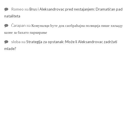
Romeo
на
Brus i Aleksandrovac pred nestajanjem: Dramatičan pad
nataliteta
Čarapan
на
Комуналци ћуте док саобраћајна полиција пише хиљаду
казне за бахато паркирање
sloba
на
Strategija za opstanak: Može li Aleksandrovac zadržati
mlade?