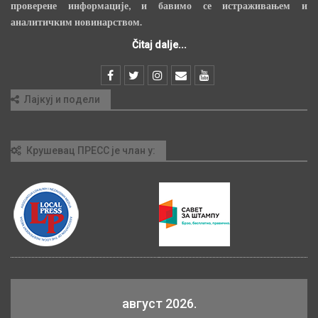
проверене информације, и бавимо се истраживањем и
аналитичким новинарством.
Čitaj dalje...
Лајкуј и подели
Крушевац ПРЕСС је члан у:
август 2026.