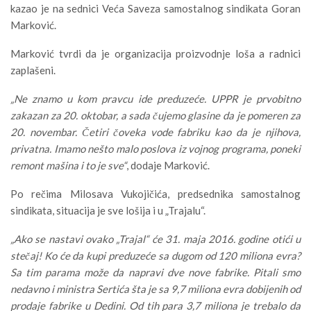
kazao je na sednici Veća Saveza samostalnog sindikata Goran
Marković.
Marković tvrdi da je organizacija proizvodnje loša a radnici
zaplašeni.
„Ne znamo u kom pravcu ide preduzeće. UPPR je prvobitno
zakazan za 20. oktobar, a sada čujemo glasine da je pomeren za
20. novembar. Četiri čoveka vode fabriku kao da je njihova,
privatna. Imamo nešto malo poslova iz vojnog programa, poneki
remont mašina i to je sve“
, dodaje Marković.
Po rečima Milosava Vukojičića, predsednika samostalnog
sindikata, situacija je sve lošija i u „Trajalu“.
„Ako se nastavi ovako „Trajal“ će 31. maja 2016. godine otići u
stečaj! Ko će da kupi preduzeće sa dugom od 120 miliona evra?
Sa tim parama može da napravi dve nove fabrike. Pitali smo
nedavno i ministra Sertića šta je sa 9,7 miliona evra dobijenih od
prodaje fabrike u Dedini. Od tih para 3,7 miliona je trebalo da