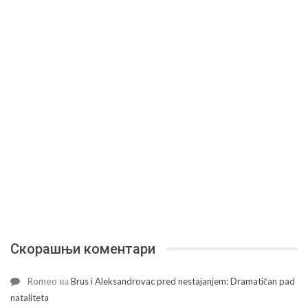
Скорашњи коментари
Romeo
на
Brus i Aleksandrovac pred nestajanjem: Dramatičan pad
nataliteta