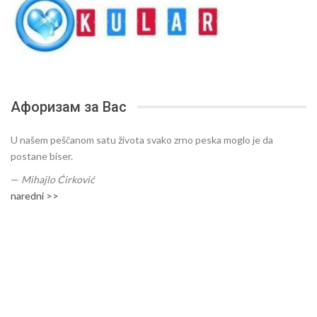
Афоризам за Вас
U našem peščanom satu života svako zrno peska moglo je da
postane biser.
—
Mihajlo Ćirković
naredni >>