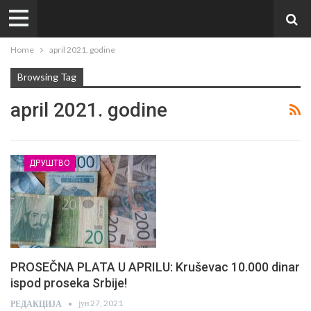
Home
april 2021. godine
Browsing Tag
april 2021. godine
ДРУШТВО
PROSEČNA PLATA U APRILU: Kruševac 10.000 dinar
ispod proseka Srbije!
јун 27, 2021
РЕДАКЦИЈА