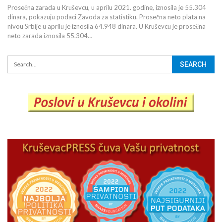
Prosečna zarada u Kruševcu, u aprilu 2021. godine, iznosila je 55.304
dinara, pokazuju podaci Zavoda za statistiku. Prosečna neto plata na
nivou Srbije u aprilu je iznosila 64.948 dinara. U Kruševcu je prosečna
neto zarada iznosila 55.304…