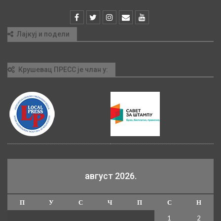
Лајкуј и подели
Крушевац ПРЕСС је члан у:
август 2026.
П
У
С
Ч
П
С
Н
1
2