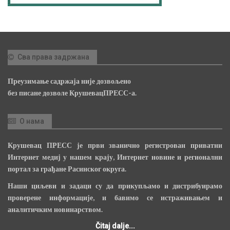
Сва права задржана
Преузимање садржаја није дозвољено
без писане дозволе КрушевацПРЕСС-а.
О нама
Крушевац ПРЕСС је први званично регистрован приватни
Интернет медиј у нашем крају, Интернет новине и регионални
портал за грађане Расинског округа.
Наши циљеви и задаци су да прикупљамо и дистрибуирамо
проверене информације, и бавимо се истраживањем и
аналитичким новинарством.
Čitaj dalje...