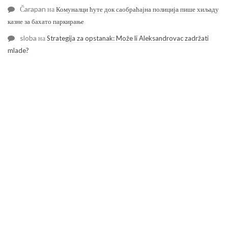
Čarapan
на
Комуналци ћуте док саобраћајна полиција пише хиљаду
казне за бахато паркирање
sloba
на
Strategija za opstanak: Može li Aleksandrovac zadržati
mlade?