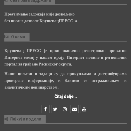
Сва права задржана
Преузимање садржаја није дозвољено
без писане дозволе КрушевацПРЕСС-а.
О нама
Крушевац ПРЕСС је први званично регистрован приватни
Интернет медиј у нашем крају, Интернет новине и регионални
портал за грађане Расинског округа.
Наши циљеви и задаци су да прикупљамо и дистрибуирамо
проверене информације, и бавимо се истраживањем и
аналитичким новинарством.
Čitaj dalje...
Лајкуј и подели