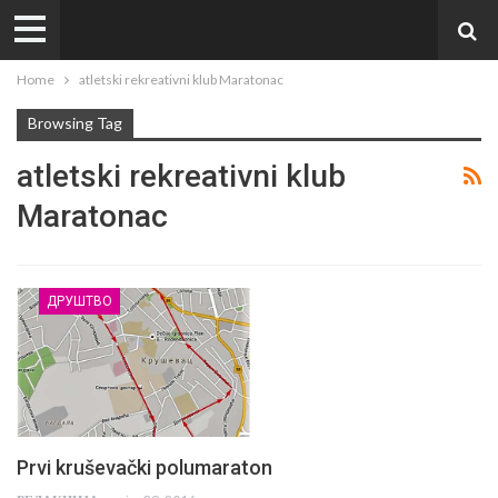
Home
atletski rekreativni klub Maratonac
Browsing Tag
atletski rekreativni klub
Maratonac
ДРУШТВО
Prvi kruševački polumaraton