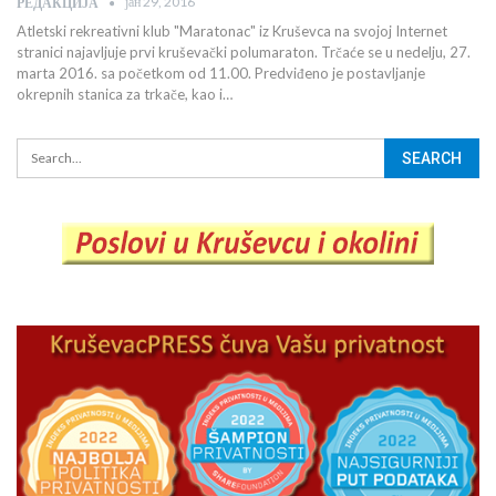
јан 29, 2016
РЕДАКЦИЈА
Atletski rekreativni klub "Maratonac" iz Kruševca na svojoj Internet
stranici najavljuje prvi kruševački polumaraton. Trčaće se u nedelju, 27.
marta 2016. sa početkom od 11.00. Predviđeno je postavljanje
okrepnih stanica za trkače, kao i…