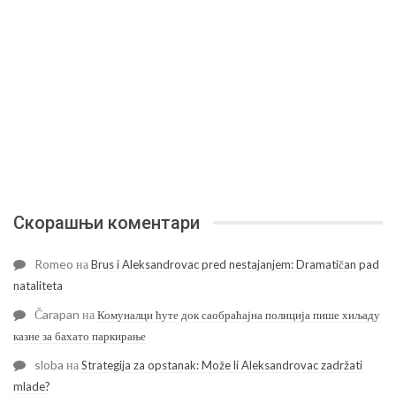
Скорашњи коментари
Romeo
на
Brus i Aleksandrovac pred nestajanjem: Dramatičan pad
nataliteta
Čarapan
на
Комуналци ћуте док саобраћајна полиција пише хиљаду
казне за бахато паркирање
sloba
на
Strategija za opstanak: Može li Aleksandrovac zadržati
mlade?