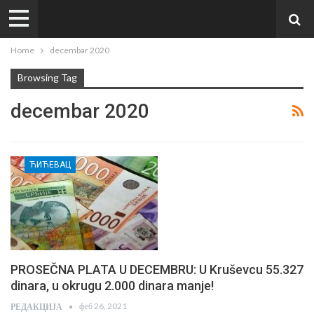
Home
decembar 2020
Browsing Tag
decembar 2020
ЋИЋЕВАЦ
PROSEČNA PLATA U DECEMBRU: U Kruševcu 55.327
dinara, u okrugu 2.000 dinara manje!
феб 26, 2021
РЕДАКЦИЈА