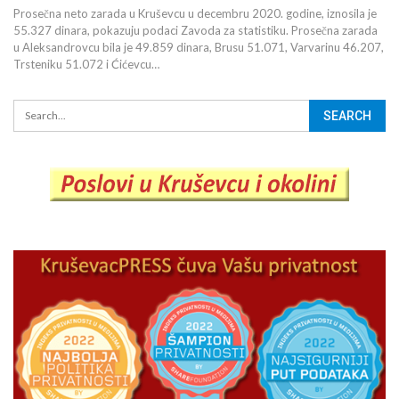
Prosečna neto zarada u Kruševcu u decembru 2020. godine, iznosila je
55.327 dinara, pokazuju podaci Zavoda za statistiku. Prosečna zarada
u Aleksandrovcu bila je 49.859 dinara, Brusu 51.071, Varvarinu 46.207,
Trsteniku 51.072 i Ćićevcu…