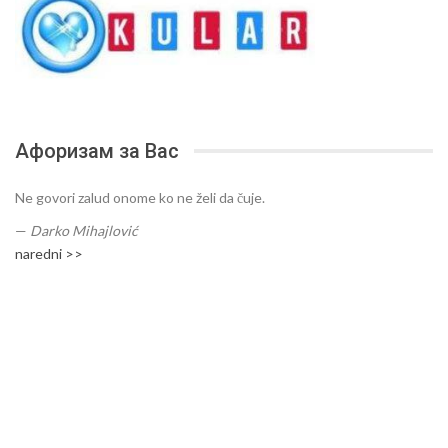
Афоризам за Вас
Ne govori zalud onome ko ne želi da čuje.
—
Darko Mihajlović
naredni >>