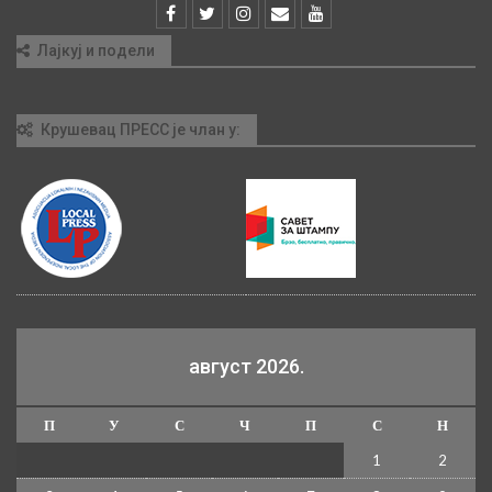
Лајкуј и подели
Крушевац ПРЕСС је члан у:
август 2026.
П
У
С
Ч
П
С
Н
1
2