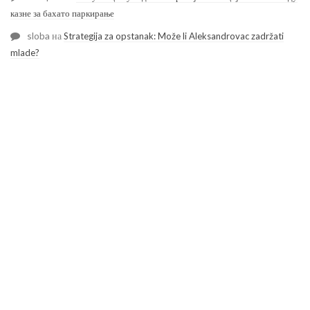
казне за бахато паркирање
sloba
на
Strategija za opstanak: Može li Aleksandrovac zadržati
mlade?