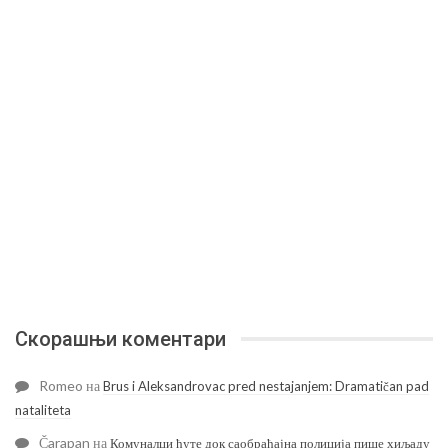
Скорашњи коментари
Romeo
на
Brus i Aleksandrovac pred nestajanjem: Dramatičan pad
nataliteta
Čarapan
на
Комуналци ћуте док саобраћајна полиција пише хиљаду