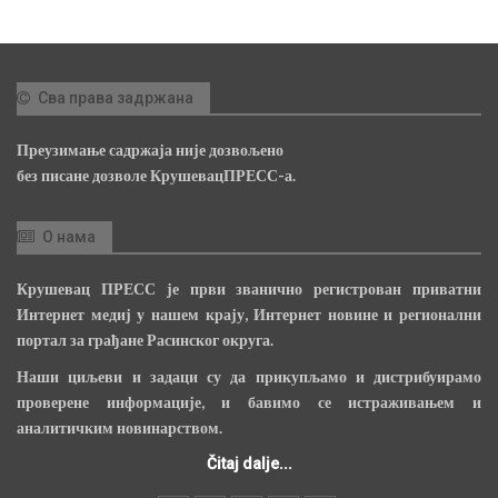
Сва права задржана
Преузимање садржаја није дозвољено
без писане дозволе КрушевацПРЕСС-а.
О нама
Крушевац ПРЕСС је први званично регистрован приватни
Интернет медиј у нашем крају, Интернет новине и регионални
портал за грађане Расинског округа.
Наши циљеви и задаци су да прикупљамо и дистрибуирамо
проверене информације, и бавимо се истраживањем и
аналитичким новинарством.
Čitaj dalje...