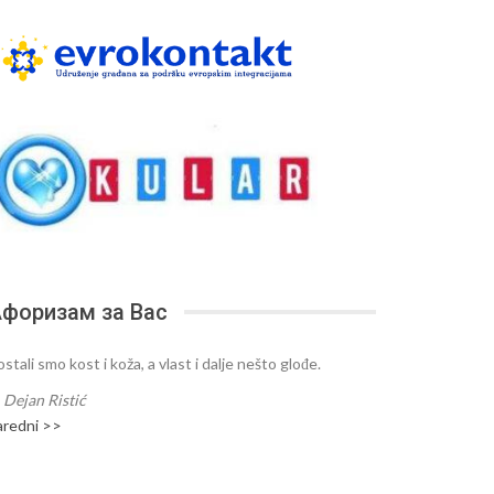
форизам за Вас
stali smo kost i koža, a vlast i dalje nešto glođe.
—
Dejan Ristić
aredni >>