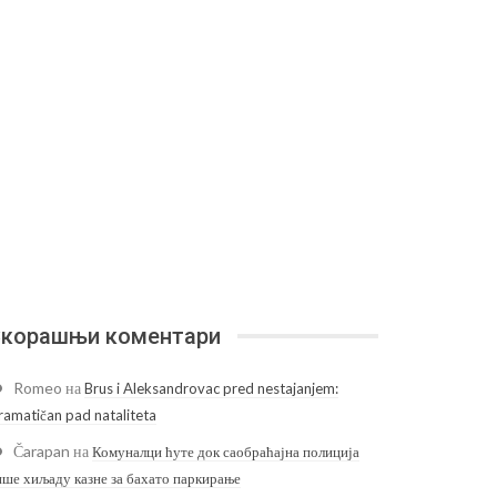
корашњи коментари
Romeo
на
Brus i Aleksandrovac pred nestajanjem:
ramatičan pad nataliteta
Čarapan
на
Комуналци ћуте док саобраћајна полиција
ише хиљаду казне за бахато паркирање