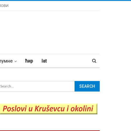
ЛОВИ
лумне
ћир
lat