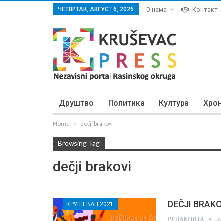
ЧЕТВРТАК, АВГУСТ 6, 2026
О нама
Контакт
Друштво
Политика
Култура
Хро
Home
dečji brakovi
Browsing Tag
dečji brakovi
DEČJI BRAKOVI
КРУШЕВАЦ 2021.
н
РЕДАКЦИЈА