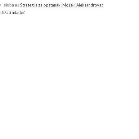
sloba
на
Strategija za opstanak: Može li Aleksandrovac
adržati mlade?