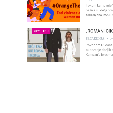
Tokom kampanje "1
pažnja su dečji br
zabranjena, među 
„ROMANI CIKNA
ДРУШТВО
д
РЕДАКЦИЈА
Povodom16 dana ak
okončanje dečijih 
Kampanja je usmer