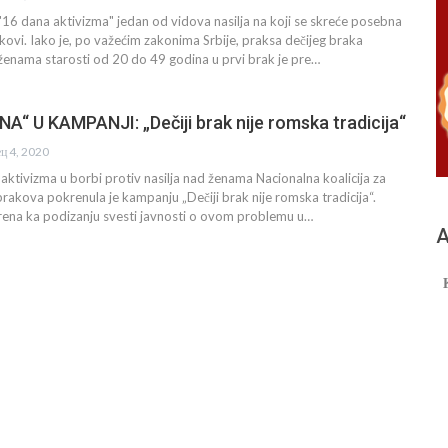
6 dana aktivizma" jedan od vidova nasilja na koji se skreće posebna
akovi. Iako je, po važećim zakonima Srbije, praksa dečijeg braka
ženama starosti od 20 do 49 godina u prvi brak je pre…
“ U KAMPANJI: „Dečiji brak nije romska tradicija“
ец 4, 2020
tivizma u borbi protiv nasilja nad ženama Nacionalna koalicija za
brakova pokrenula je kampanju „Dečiji brak nije romska tradicija“.
ena ka podizanju svesti javnosti o ovom problemu u…
А