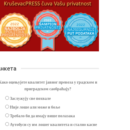
нкета
Како оцењујете квалитет јавног превоза у градском и
приградском саобраћају?
Заслужују све похвале
Није лоше али може и боље
Требало би да имају више полазака
Аутобуси су им лошег квалитета и стално касне