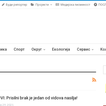
Буди репортер
Пројекти
Медијска писменост
ПОС
ника
Спорт
Округ
Екологија
Сервис
Ко
: Prisilni brak je jedan od vidova nasilja!
ов 29, 2021