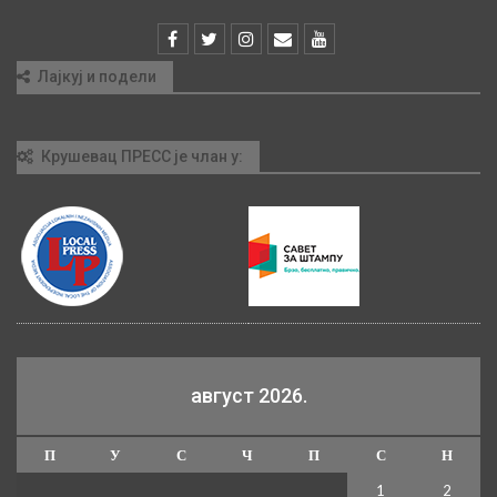
Лајкуј и подели
Крушевац ПРЕСС је члан у:
август 2026.
П
У
С
Ч
П
С
Н
1
2