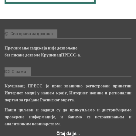
Сва права задржана
Преузимање садржаја није дозвољено
без писане дозволе КрушевацПРЕСС-а.
О нама
Крушевац ПРЕСС је први званично регистрован приватни
Интернет медиј у нашем крају, Интернет новине и регионални
портал за грађане Расинског округа.
Наши циљеви и задаци су да прикупљамо и дистрибуирамо
проверене информације, и бавимо се истраживањем и
аналитичким новинарством.
Čitaj dalje...