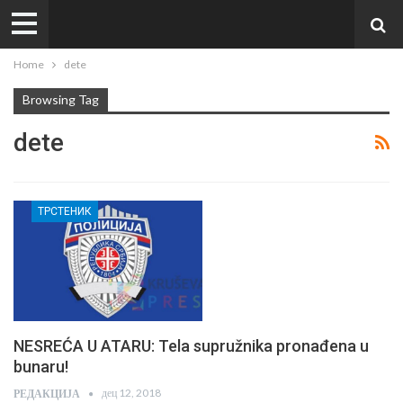
Home
dete
Browsing Tag
dete
ТРСТЕНИК
NESREĆA U ATARU: Tela supružnika pronađena u
bunaru!
дец 12, 2018
РЕДАКЦИЈА