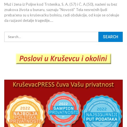
Muž i žena iz Poljne kod Trstenika, S. A. (57) i Č. A.(50), nađeni su bez
znakova života u bunaru, saznaju “Novosti” Tela nesrećnih ljudi
prebačena su u kruševačku bolnicu, radi obdukcije, od koje se očekuje
da razjasni detalje tragedije.…