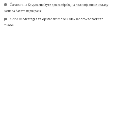
Čarapan
на
Комуналци ћуте док саобраћајна полиција пише хиљаду
казне за бахато паркирање
sloba
на
Strategija za opstanak: Može li Aleksandrovac zadržati
mlade?