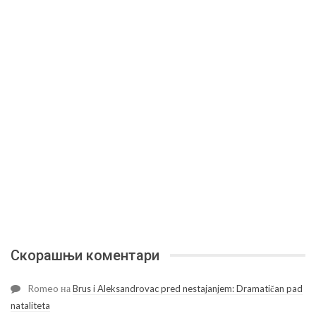
Скорашњи коментари
Romeo
на
Brus i Aleksandrovac pred nestajanjem: Dramatičan pad
nataliteta