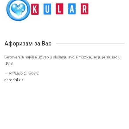
Афоризам за Вас
Betoven je najviše uživao u slušanju svoje muzike, jer ju je slušao u
tišini.
—
Mihajlo Ćirković
naredni >>