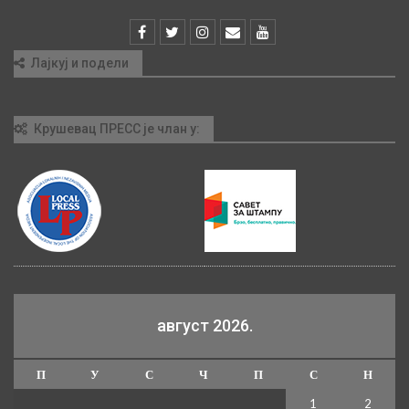
Лајкуј и подели
Крушевац ПРЕСС је члан у:
август 2026.
П
У
С
Ч
П
С
Н
1
2