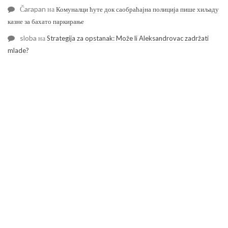
Čarapan
на
Комуналци ћуте док саобраћајна полиција пише хиљаду
казне за бахато паркирање
sloba
на
Strategija za opstanak: Može li Aleksandrovac zadržati
mlade?