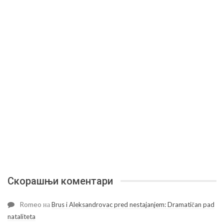
Скорашњи коментари
Romeo
на
Brus i Aleksandrovac pred nestajanjem: Dramatičan pad
nataliteta