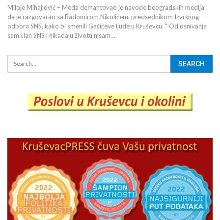
Miloje Mihajlović – Meda demantovao je navode beogradskih medija
da je razgovarao sa Radomirom Nikolićem, predsednikom Izvršnog
odbora SNS, kako bi smenili Gašićeve ljude u Kruševcu. " Od osnivanja
sam član SNS i nikada u životu nisam…