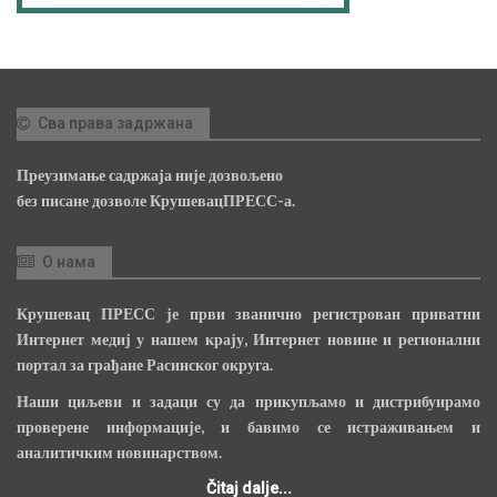
Сва права задржана
Преузимање садржаја није дозвољено
без писане дозволе КрушевацПРЕСС-а.
О нама
Крушевац ПРЕСС је први званично регистрован приватни
Интернет медиј у нашем крају, Интернет новине и регионални
портал за грађане Расинског округа.
Наши циљеви и задаци су да прикупљамо и дистрибуирамо
проверене информације, и бавимо се истраживањем и
аналитичким новинарством.
Čitaj dalje...