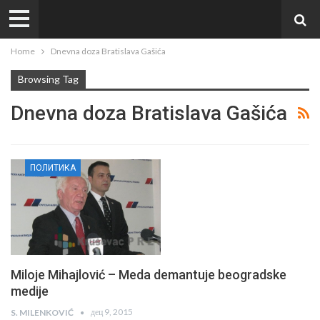
Home
Dnevna doza Bratislava Gašića
Browsing Tag
Dnevna doza Bratislava Gašića
ПОЛИТИКА
Miloje Mihajlović – Meda demantuje beogradske
medije
дец 9, 2015
S. MILENKOVIĆ