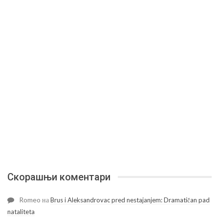
Скорашњи коментари
Romeo
на
Brus i Aleksandrovac pred nestajanjem: Dramatičan pad
nataliteta