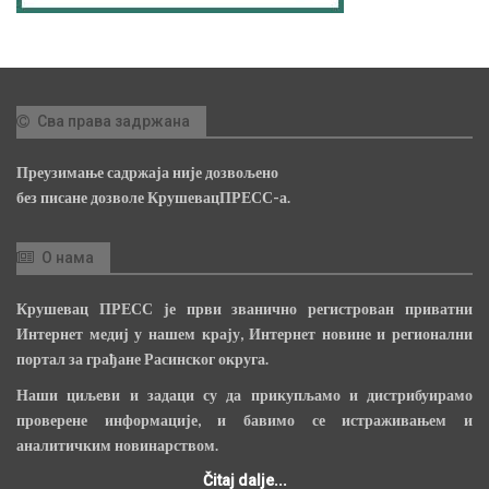
Сва права задржана
Преузимање садржаја није дозвољено
без писане дозволе КрушевацПРЕСС-а.
О нама
Крушевац ПРЕСС је први званично регистрован приватни
Интернет медиј у нашем крају, Интернет новине и регионални
портал за грађане Расинског округа.
Наши циљеви и задаци су да прикупљамо и дистрибуирамо
проверене информације, и бавимо се истраживањем и
аналитичким новинарством.
Čitaj dalje...