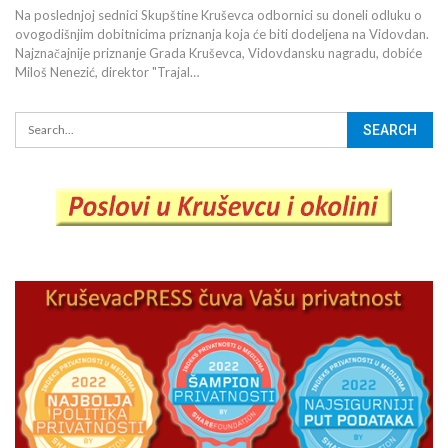
Na poslednjoj sednici Skupštine Kruševca odbornici su doneli odluku o
ovogodišnjim dobitnicima priznanja koja će biti dodeljena na Vidovdan.
Najznačajnije priznanje Grada Kruševca, Vidovdansku nagradu, dobiće
Miloš Nenezić, direktor "Trajal…