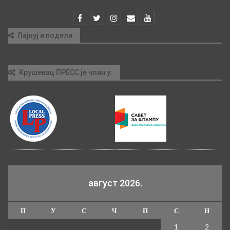
Лајкуј и подели
Крушевац ПРЕСС је члан у:
август 2026.
П
У
С
Ч
П
С
Н
1
2