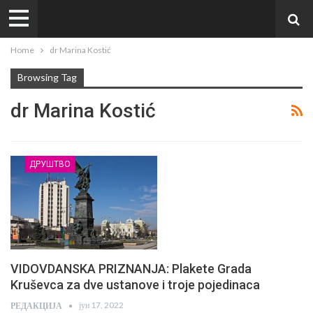
Home
dr Marina Kostić
Browsing Tag
dr Marina Kostić
ДРУШТВО
VIDOVDANSKA PRIZNANJA: Plakete Grada
Kruševca za dve ustanove i troje pojedinaca
јун 17, 2022
РЕДАКЦИЈА