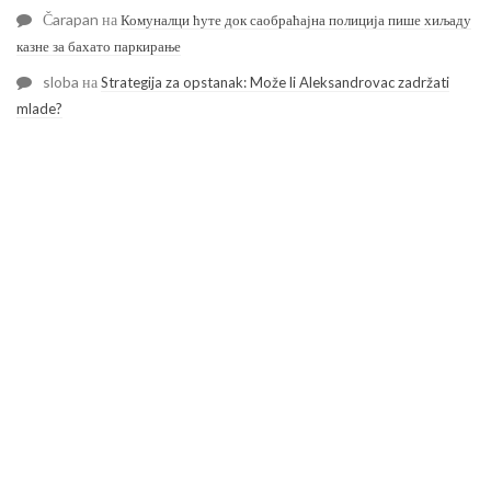
Čarapan
на
Комуналци ћуте док саобраћајна полиција пише хиљаду
казне за бахато паркирање
sloba
на
Strategija za opstanak: Može li Aleksandrovac zadržati
mlade?