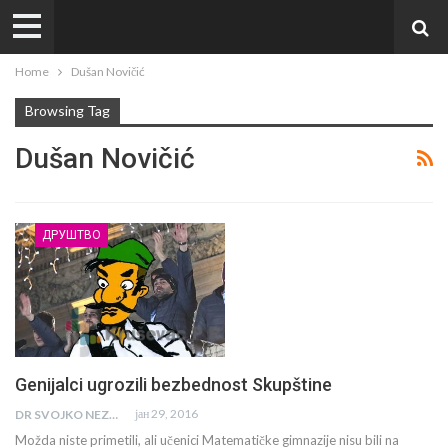
Home
Dušan Novičić
Browsing Tag
Dušan Novičić
ДРУШТВО
Genijalci ugrozili bezbednost Skupštine
јан 29, 2016
DR SVOJKO NEZBIT
Možda niste primetili, ali učenici Matematičke gimnazije nisu bili na