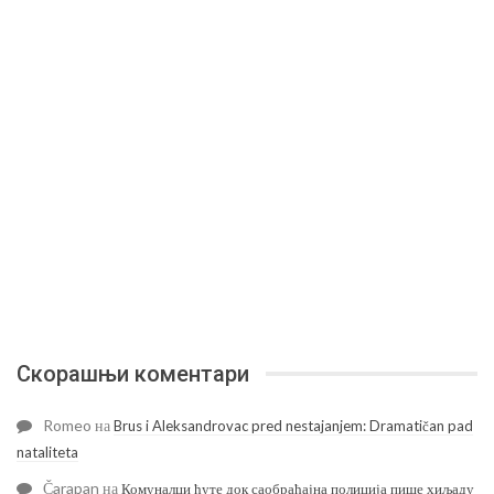
Скорашњи коментари
Romeo
на
Brus i Aleksandrovac pred nestajanjem: Dramatičan pad
nataliteta
Čarapan
на
Комуналци ћуте док саобраћајна полиција пише хиљаду