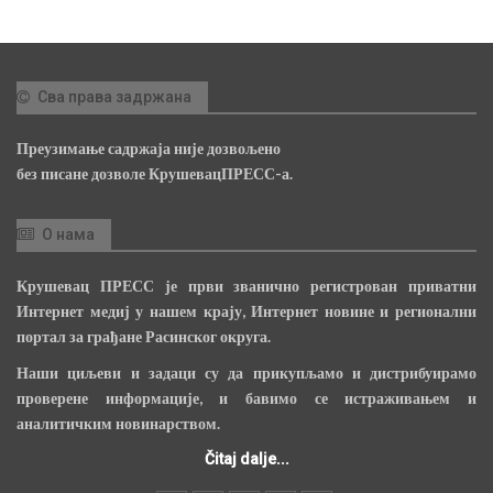
Сва права задржана
Преузимање садржаја није дозвољено
без писане дозволе КрушевацПРЕСС-а.
О нама
Крушевац ПРЕСС је први званично регистрован приватни
Интернет медиј у нашем крају, Интернет новине и регионални
портал за грађане Расинског округа.
Наши циљеви и задаци су да прикупљамо и дистрибуирамо
проверене информације, и бавимо се истраживањем и
аналитичким новинарством.
Čitaj dalje...