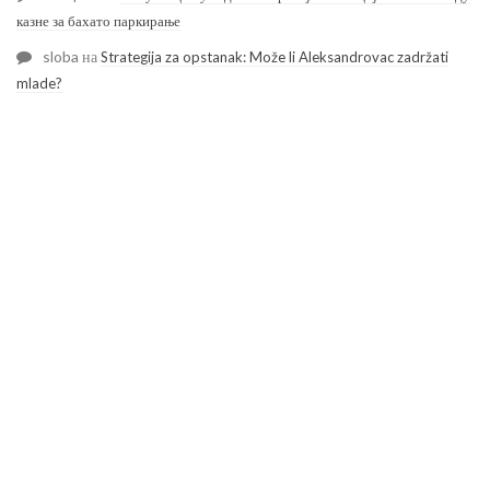
казне за бахато паркирање
sloba
на
Strategija za opstanak: Može li Aleksandrovac zadržati
mlade?