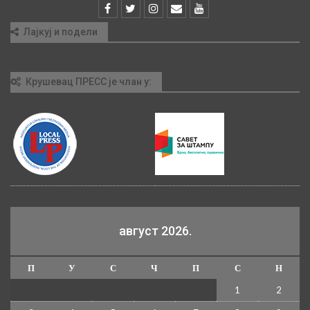
Лајкуј и подели
Крушевац ПРЕСС је члан у:
август 2026.
П
У
С
Ч
П
С
Н
1
2