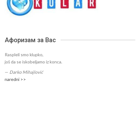
Афоризам за Вас
Raspleli smo klupko,
još da se iskobeljamo iz konca.
—
Darko Mihajlović
naredni >>