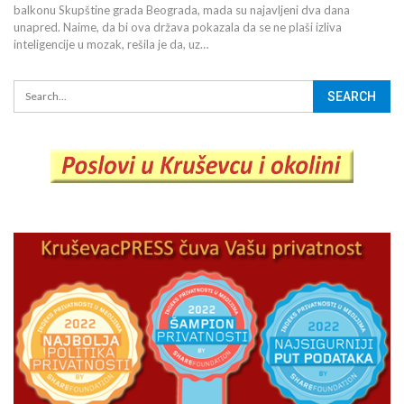
balkonu Skupštine grada Beograda, mada su najavljeni dva dana
unapred. Naime, da bi ova država pokazala da se ne plaši izliva
inteligencije u mozak, rešila je da, uz…