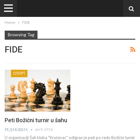
Home
FIDE
Browsing Tag
FIDE
СПОРТ
Peti Božićni turnir u šahu
јан 9, 2016
РЕДАКЦИЈА
U organizaciji Šah kluba "Kruševac" odigran je peti po redu Božićni turnir