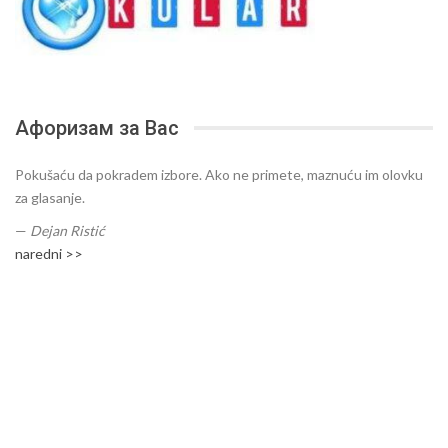
Афоризам за Вас
Pokušaću da pokradem izbore. Ako ne primete, maznuću im olovku
za glasanje.
—
Dejan Ristić
naredni >>