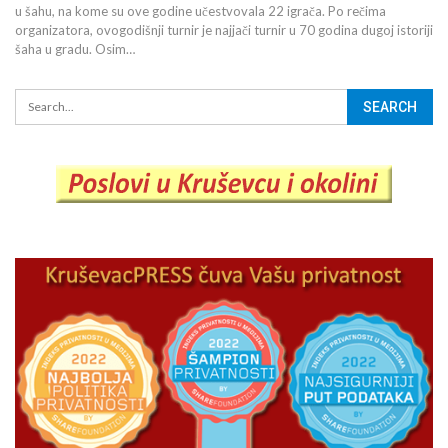
u šahu, na kome su ove godine učestvovala 22 igrača. Po rečima
organizatora, ovogodišnji turnir je najjači turnir u 70 godina dugoj istoriji
šaha u gradu. Osim…