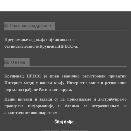
Сва права задржана
Преузимање садржаја није дозвољено
без писане дозволе КрушевацПРЕСС-а.
О нама
Крушевац ПРЕСС је први званично регистрован приватни
Интернет медиј у нашем крају, Интернет новине и регионални
портал за грађане Расинског округа.
Наши циљеви и задаци су да прикупљамо и дистрибуирамо
проверене информације, и бавимо се истраживањем и
аналитичким новинарством.
Čitaj dalje...