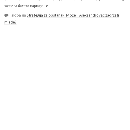
казне за бахато паркирање
sloba
на
Strategija za opstanak: Može li Aleksandrovac zadržati
mlade?