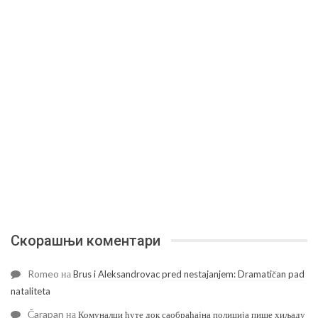
Скорашњи коментари
Romeo
на
Brus i Aleksandrovac pred nestajanjem: Dramatičan pad
nataliteta
Čarapan
на
Комуналци ћуте док саобраћајна полиција пише хиљаду