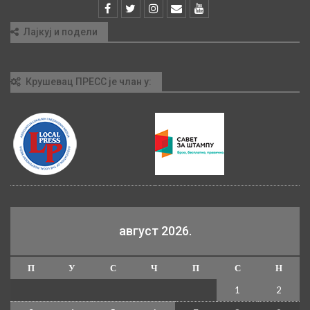
Лајкуј и подели
Крушевац ПРЕСС је члан у:
август 2026.
П
У
С
Ч
П
С
Н
1
2