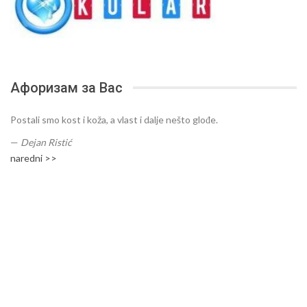
Афоризам за Вас
Postali smo kost i koža, a vlast i dalje nešto glođe.
—
Dejan Ristić
naredni >>