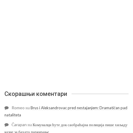
Скорашњи коментари
Romeo
на
Brus i Aleksandrovac pred nestajanjem: Dramatičan pad
nataliteta
Čarapan
на
Комуналци ћуте док саобраћајна полиција пише хиљаду
казне за бахато паркирање