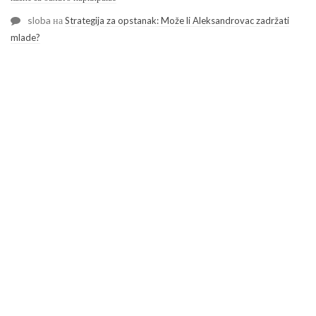
sloba
на
Strategija za opstanak: Može li Aleksandrovac zadržati
mlade?