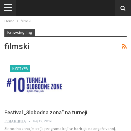
Home
filmski
Browsing Tag
filmski
КУЛТУРА
Festival „Slobodna zona“ na turneji
мај 12, 2016
РЕДАКЦИЈА
Slobodna zona je serija programa koji se baziraju na angažovanoj,