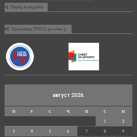
Лајкуј и подели
Крушевац ПРЕСС је члан у:
август 2026.
П
У
С
Ч
П
С
Н
1
2
3
4
5
6
7
8
9