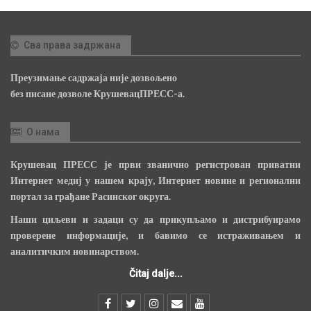
Сва права задржана
Преузимање садржаја није дозвољено
без писане дозволе КрушевацПРЕСС-а.
О нама
Крушевац ПРЕСС је први званично регистрован приватни
Интернет медиј у нашем крају, Интернет новине и регионални
портал за грађане Расинског округа.
Наши циљеви и задаци су да прикупљамо и дистрибуирамо
проверене информације, и бавимо се истраживањем и
аналитичким новинарством.
Čitaj dalje...