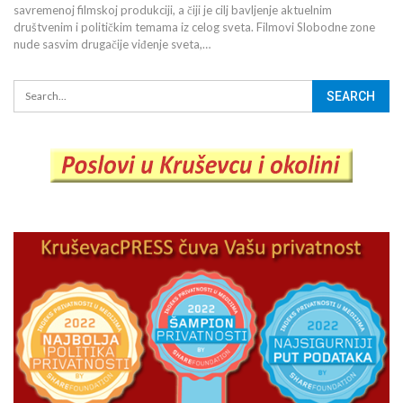
savremenoj filmskoj produkciji, a čiji je cilj bavljenje aktuelnim
društvenim i političkim temama iz celog sveta. Filmovi Slobodne zone
nude sasvim drugačije viđenje sveta,…