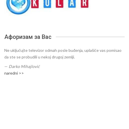
Афоризам за Вас
Ne uključujte televizor odmah posle buđenja, uplašiće vas pomisao
da ste se probudili u nekoj drugoj zemlji.
—
Darko Mihajlović
naredni >>