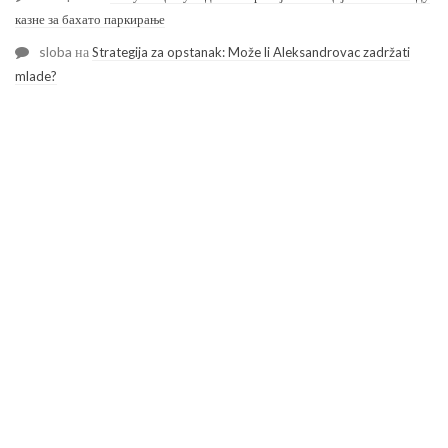
казне за бахато паркирање
sloba
на
Strategija za opstanak: Može li Aleksandrovac zadržati
mlade?