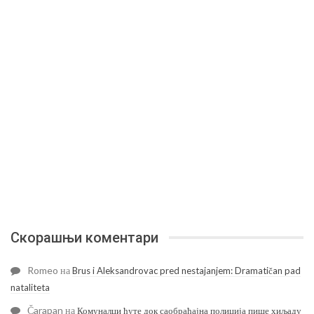
Скорашњи коментари
Romeo
на
Brus i Aleksandrovac pred nestajanjem: Dramatičan pad
nataliteta
Čarapan
на
Комуналци ћуте док саобраћајна полиција пише хиљаду