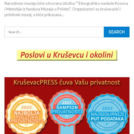
Narodnom muzeju biće otvorena izložba ""Etnografsko nasleđe Kosova
i Metohije iz fundusa Muzeja u Prištini". Organizatori su kruševački i
prištinski muzej, a biće prikazana…