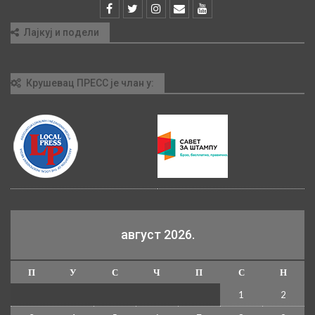
Лајкуј и подели
Крушевац ПРЕСС је члан у:
август 2026.
П
У
С
Ч
П
С
Н
1
2