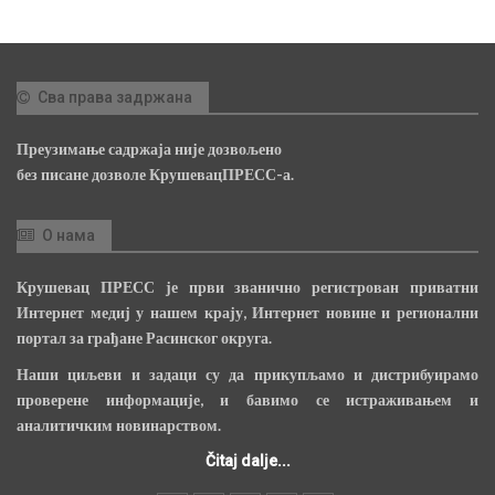
Сва права задржана
Преузимање садржаја није дозвољено
без писане дозволе КрушевацПРЕСС-а.
О нама
Крушевац ПРЕСС је први званично регистрован приватни
Интернет медиј у нашем крају, Интернет новине и регионални
портал за грађане Расинског округа.
Наши циљеви и задаци су да прикупљамо и дистрибуирамо
проверене информације, и бавимо се истраживањем и
аналитичким новинарством.
Čitaj dalje...