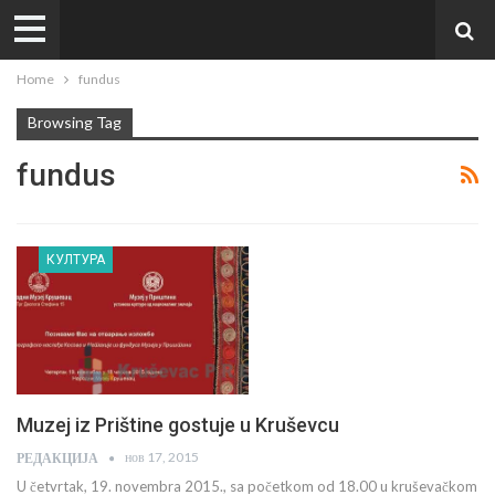
Home
fundus
Browsing Tag
fundus
КУЛТУРА
Muzej iz Prištine gostuje u Kruševcu
нов 17, 2015
РЕДАКЦИЈА
U četvrtak, 19. novembra 2015., sa početkom od 18.00 u kruševačkom