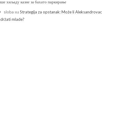
ише хиљаду казне за бахато паркирање
sloba
на
Strategija za opstanak: Može li Aleksandrovac
adržati mlade?