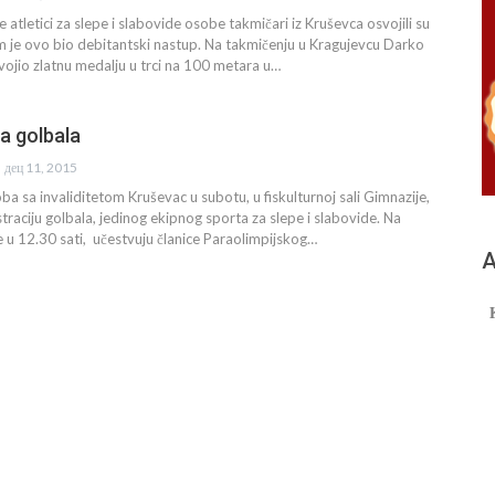
 atletici za slepe i slabovide osobe takmičari iz Kruševca osvojili su
m je ovo bio debitantski nastup. Na takmičenju u Kragujevcu Darko
svojio zlatnu medalju u trci na 100 metara u…
a golbala
дец 11, 2015
ba sa invaliditetom Kruševac u subotu, u fiskulturnoj sali Gimnazije,
raciju golbala, jedinog ekipnog sporta za slepe i slabovide. Na
je u 12.30 sati, učestvuju članice Paraolimpijskog…
А