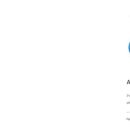
А
P
a
n