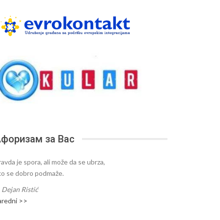
форизам за Вас
ravda je spora, ali može da se ubrza,
ko se dobro podmaže.
—
Dejan Ristić
aredni >>