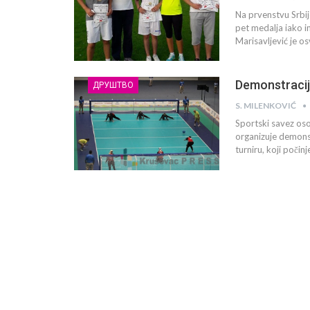
Na prvenstvu Srbije
pet medalja iako i
Marisavljević je o
Demonstracij
ДРУШТВО
S. MILENKOVIĆ
Sportski savez oso
organizuje demonst
turniru, koji počin