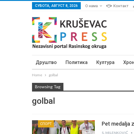
СУБОТА, АВГУСТ 8, 2026
О нама
Контакт
Друштво
Политика
Култура
Хро
Home
golbal
Browsing Tag
golbal
Pet medalja z
СПОРТ
S. MILENKOVIĆ