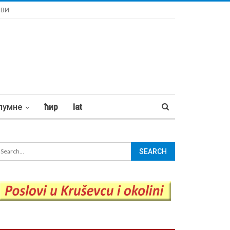
ОВИ
лумне
ћир
lat