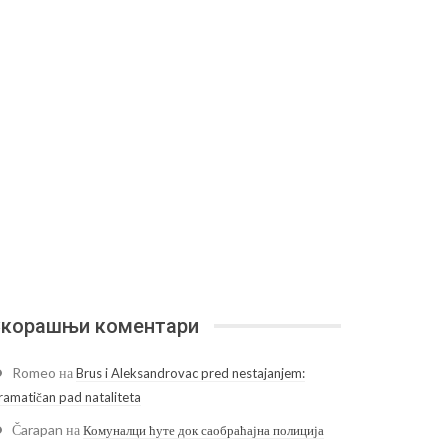
корашњи коментари
Romeo
на
Brus i Aleksandrovac pred nestajanjem:
ramatičan pad nataliteta
Čarapan
на
Комуналци ћуте док саобраћајна полиција