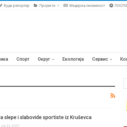
Буди репортер
Пројекти
Медијска писменост
ПОСЛ
ника
Спорт
Округ
Екологија
Сервис
Ко
a slepe i slabovide sportiste iz Kruševca
сеп 13, 2017