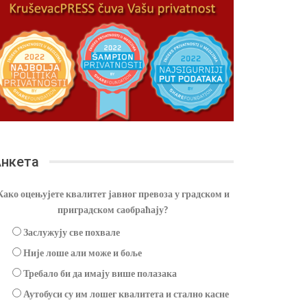
нкета
Како оцењујете квалитет јавног превоза у градском и
приградском саобраћају?
Заслужују све похвале
Није лоше али може и боље
Требало би да имају више полазака
Аутобуси су им лошег квалитета и стално касне