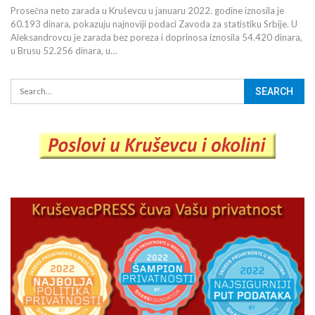
Prosečna neto zarada u Kruševcu u januaru 2022. godine iznosila je
60.193 dinara, pokazuju najnoviji podaci Zavoda za statistiku Srbije. U
Aleksandrovcu je zarada bez poreza i doprinosa iznosila 54.420 dinara,
u Brusu 52.256 dinara, u…