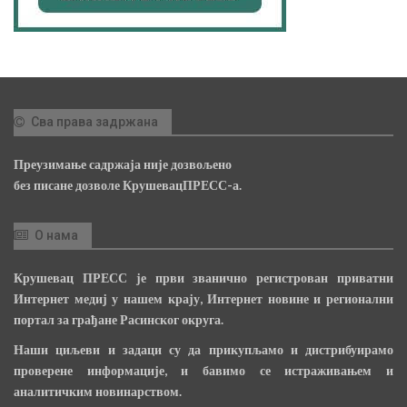
Сва права задржана
Преузимање садржаја није дозвољено
без писане дозволе КрушевацПРЕСС-а.
О нама
Крушевац ПРЕСС је први званично регистрован приватни
Интернет медиј у нашем крају, Интернет новине и регионални
портал за грађане Расинског округа.
Наши циљеви и задаци су да прикупљамо и дистрибуирамо
проверене информације, и бавимо се истраживањем и
аналитичким новинарством.