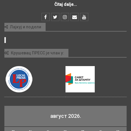
Čitaj dalje...
Лајкуј и подели
Крушевац ПРЕСС је члан у:
август 2026.