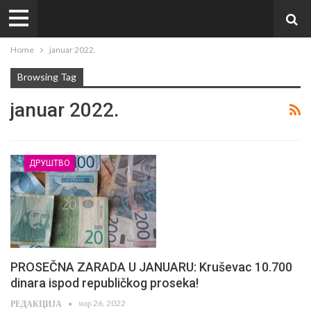
Home
januar 2022.
Browsing Tag
januar 2022.
ДРУШТВО
PROSEČNA ZARADA U JANUARU: Kruševac 10.700
dinara ispod republičkog proseka!
мар 26, 2022
РЕДАКЦИЈА