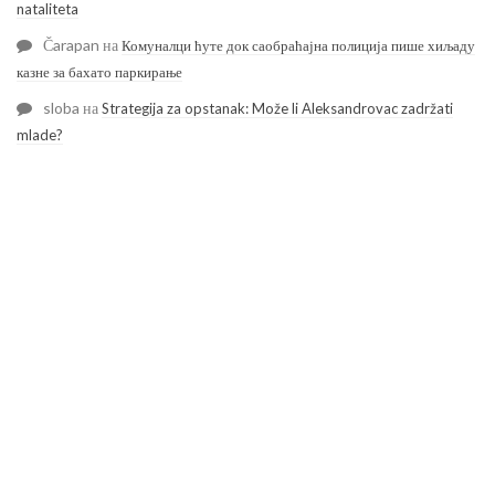
nataliteta
Čarapan
на
Комуналци ћуте док саобраћајна полиција пише хиљаду
казне за бахато паркирање
sloba
на
Strategija za opstanak: Može li Aleksandrovac zadržati
mlade?