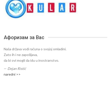
Афоризам за Вас
Naša država vodi računa o svojoj omladini.
Zato ih i ne zapošljava,
da bi ovi mogli da idu u inostranstvo.
—
Dejan Ristić
naredni >>