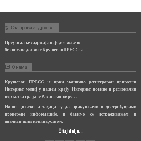
Сва права задржана
Преузимање садржаја није дозвољено
без писане дозволе КрушевацПРЕСС-а.
О нама
Крушевац ПРЕСС је први званично регистрован приватни
Интернет медиј у нашем крају, Интернет новине и регионални
портал за грађане Расинског округа.
Наши циљеви и задаци су да прикупљамо и дистрибуирамо
проверене информације, и бавимо се истраживањем и
аналитичким новинарством.
Čitaj dalje...