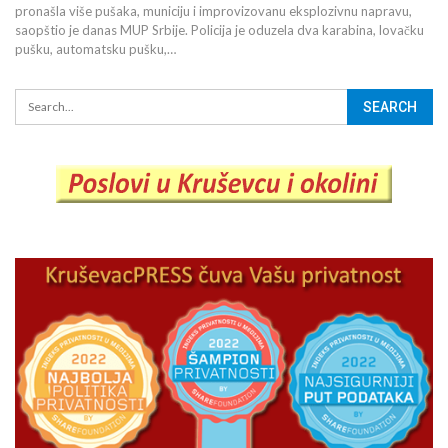
pronašla više pušaka, municiju i improvizovanu eksplozivnu napravu,
saopštio je danas MUP Srbije. Policija je oduzela dva karabina, lovačku
pušku, automatsku pušku,…