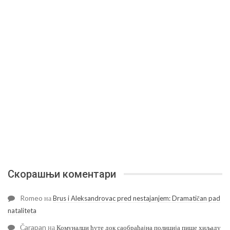
Скорашњи коментари
Romeo
на
Brus i Aleksandrovac pred nestajanjem: Dramatičan pad
nataliteta
Čarapan
на
Комуналци ћуте док саобраћајна полиција пише хиљаду