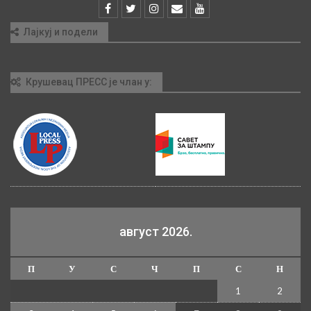
Лајкуј и подели
Крушевац ПРЕСС је члан у:
август 2026.
П
У
С
Ч
П
С
Н
1
2