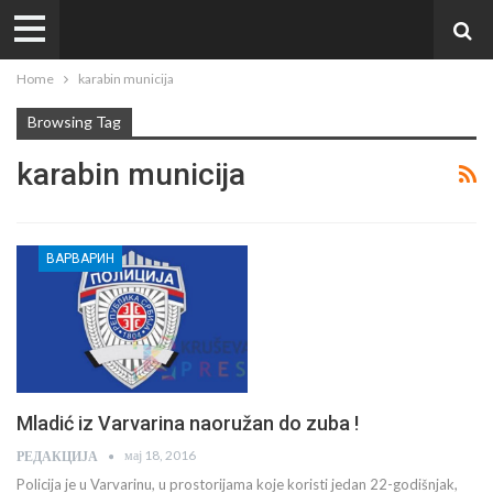
Home
karabin municija
Browsing Tag
karabin municija
ВАРВАРИН
Mladić iz Varvarina naoružan do zuba !
мај 18, 2016
РЕДАКЦИЈА
Policija je u Varvarinu, u prostorijama koje koristi jedan 22-godišnjak,