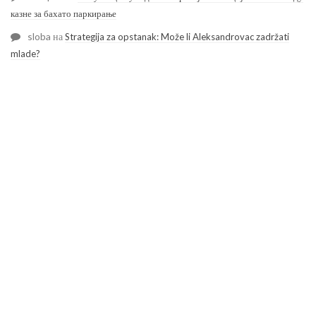
казне за бахато паркирање
sloba
на
Strategija za opstanak: Može li Aleksandrovac zadržati
mlade?