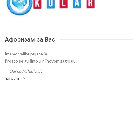
Афоризам за Вас
Imamo velike prijatelje.
Prosto se gušimo u njihovom zagrljaju.
—
Darko Mihajlović
naredni >>