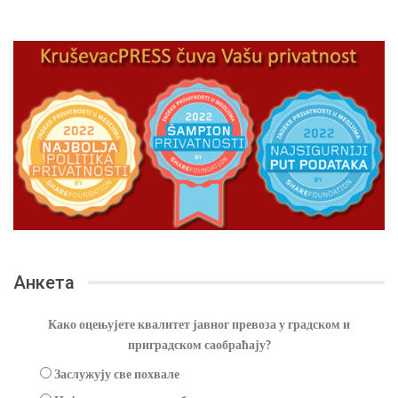
Анкета
Како оцењујете квалитет јавног превоза у градском и
приградском саобраћају?
Заслужују све похвале