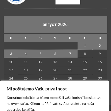
август 2026.
П
У
С
Ч
П
С
Н
1
2
3
4
5
6
7
8
9
10
11
12
13
14
15
16
17
18
19
20
21
22
23
24
25
26
27
28
29
30
31
Mi poštujemo Vašu privatnost
« јул
Koristimo kolačiće da bismo poboljšali vaše korisničko iskustvo
na ovom sajtu. Klikom na "Prihvati sve", pristajete na našu
upotrebu kolačića.