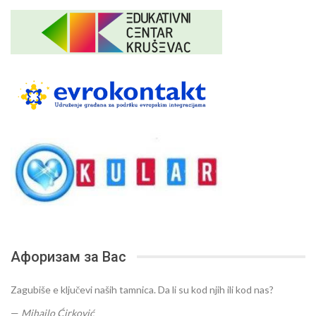
Афоризам за Вас
Zagubiše e ključevi naših tamnica. Da li su kod njih ili kod nas?
—
Mihajlo Ćirković