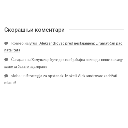
Скорашњи коментари
Romeo
на
Brus i Aleksandrovac pred nestajanjem: Dramatičan pad
nataliteta
Čarapan
на
Комуналци ћуте док саобраћајна полиција пише хиљаду
казне за бахато паркирање
sloba
на
Strategija za opstanak: Može li Aleksandrovac zadržati
mlade?