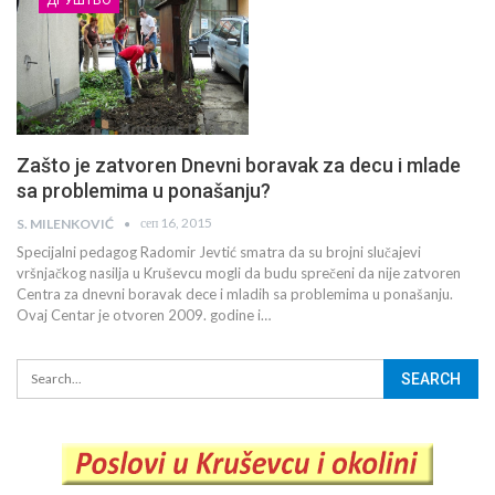
Zašto je zatvoren Dnevni boravak za decu i mlade
sa problemima u ponašanju?
сеп 16, 2015
S. MILENKOVIĆ
Specijalni pedagog Radomir Jevtić smatra da su brojni slučajevi
vršnjačkog nasilja u Kruševcu mogli da budu sprečeni da nije zatvoren
Centra za dnevni boravak dece i mladih sa problemima u ponašanju.
Ovaj Centar je otvoren 2009. godine i…