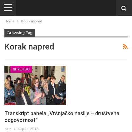
Home
Korak napred
Browsing Tag
Korak napred
ДРУШТВО
Transkript panela „Vršnjačko nasilje – društvena
odgovornost“
мар 21, 2016
M.P.