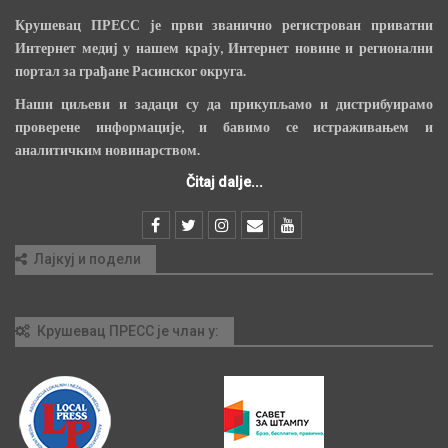
Крушевац ПРЕСС је први званично регистрован приватни
Интернет медиј у нашем крају, Интернет новине и регионални
портал за грађане Расинског округа.
Наши циљеви и задаци су да прикупљамо и дистрибуирамо
проверене информације, и бавимо се истраживањем и
аналитичким новинарством.
Čitaj dalje...
Лајкуј и подели
Крушевац ПРЕСС је члан у: