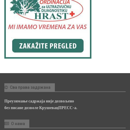
Сва права задржана
Преузимање садржаја није дозвољено
без писане дозволе КрушевацПРЕСС-а.
О нама