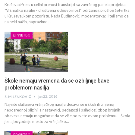
KruševacPress u celini prenosi transkript sa završnog panela projekta
"Vršnjačko nasilje - društvena odgovornost" održanog prošlog četvrtka
u Kruševačkom pozorištu. Nada Budimović, moderatorka: Hteli smo da,
na neki način, napravimo …
ДРУШТВО
Škole nemaju vremena da se ozbiljnije bave
problemom nasilja
јан 22, 2016
S. MILENKOVIĆ
Najviše slučajeva vršnjačkog nasilja dešava se u školi ili u njenoj
neposrednoj blizini, a nastavnici, pedagozi i psiholozi, zbog brojnih
obaveza nemaju mogućnost da se više posvete ovom problemu. - Škola
je najpogodnije mesto za vršnjačko…
ДРУШТВО