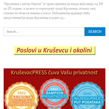
”Крушевац у ритму Европе” је права прилика да млади који имају од 14
до 21 године, и долазе са територије града Крушевца, покажу свој
таленат из области певања и плеса. Победник/ца аудиције биће
представник/ца града Крушевца и једне од…