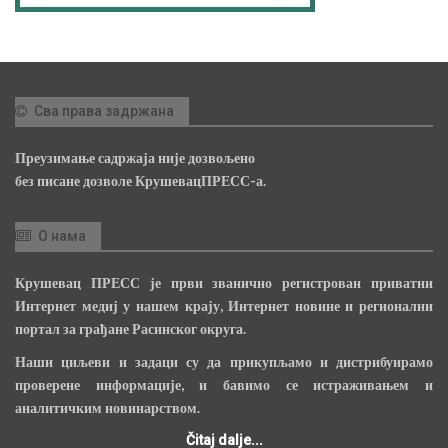
Сва права задржана
Преузимање садржаја није дозвољено
без писане дозволе КрушевацПРЕСС-а.
О нама
Крушевац ПРЕСС је први званично регистрован приватни
Интернет медиј у нашем крају, Интернет новине и регионални
портал за грађане Расинског округа.
Наши циљеви и задаци су да прикупљамо и дистрибуирамо
проверене информације, и бавимо се истраживањем и
аналитичким новинарством.
Čitaj dalje...