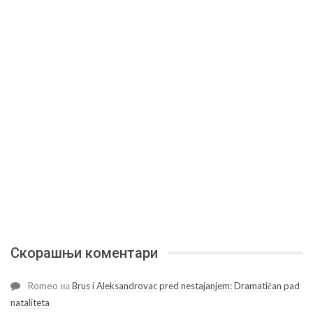
Скорашњи коментари
Romeo
на
Brus i Aleksandrovac pred nestajanjem: Dramatičan pad
nataliteta