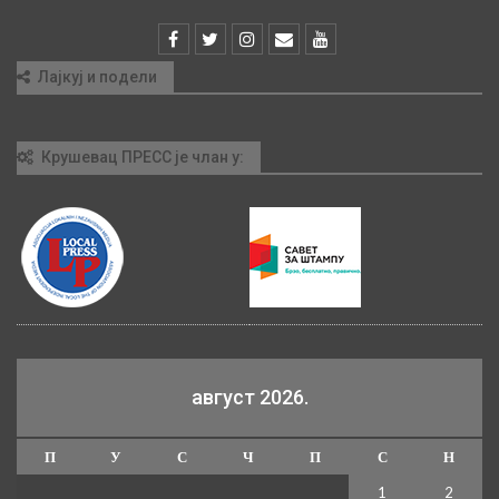
Лајкуј и подели
Крушевац ПРЕСС је члан у:
август 2026.
П
У
С
Ч
П
С
Н
1
2