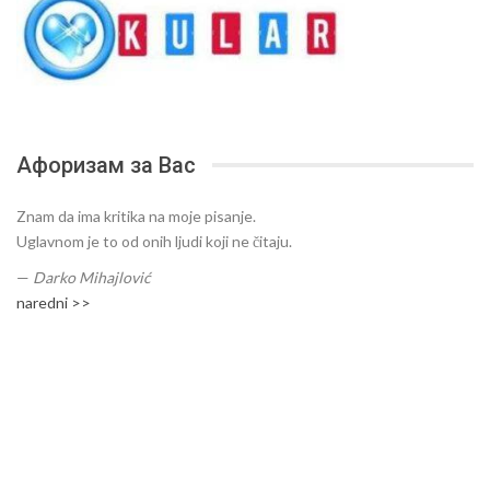
Афоризам за Вас
Znam da ima kritika na moje pisanje.
Uglavnom je to od onih ljudi koji ne čitaju.
—
Darko Mihajlović
naredni >>