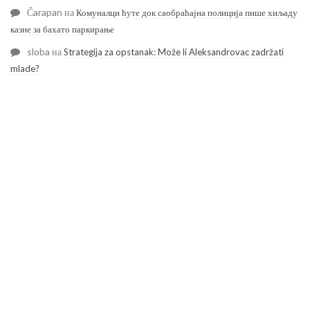
Čarapan
на
Комуналци ћуте док саобраћајна полиција пише хиљаду
казне за бахато паркирање
sloba
на
Strategija za opstanak: Može li Aleksandrovac zadržati
mlade?