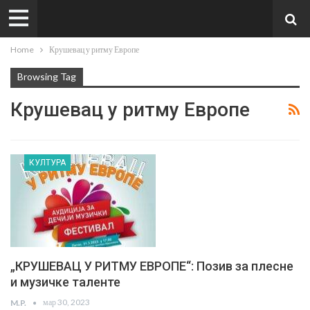
Home
Крушевац у ритму Европе
Browsing Tag
Крушевац у ритму Европе
КУЛТУРА
„КРУШЕВАЦ У РИТМУ ЕВРОПЕ“: Позив за плесне
и музичке таленте
мар 30, 2023
M.P.