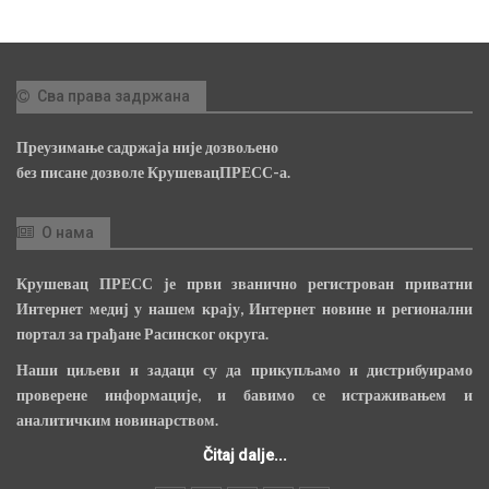
Сва права задржана
Преузимање садржаја није дозвољено
без писане дозволе КрушевацПРЕСС-а.
О нама
Крушевац ПРЕСС је први званично регистрован приватни
Интернет медиј у нашем крају, Интернет новине и регионални
портал за грађане Расинског округа.
Наши циљеви и задаци су да прикупљамо и дистрибуирамо
проверене информације, и бавимо се истраживањем и
аналитичким новинарством.
Čitaj dalje...