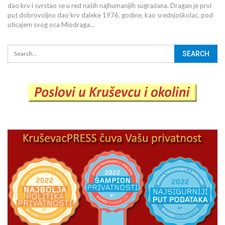
dao krv i svrstao se u red naših najhumanijih sugrađana. Dragan je prvi
put dobrovoljno dao krv daleke 1976. godine, kao srednjoškolac, pod
uticajem svog oca Miodraga…