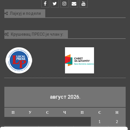
Лајкуј и подели
Крушевац ПРЕСС је члан у:
август 2026.
П
У
С
Ч
П
С
Н
1
2