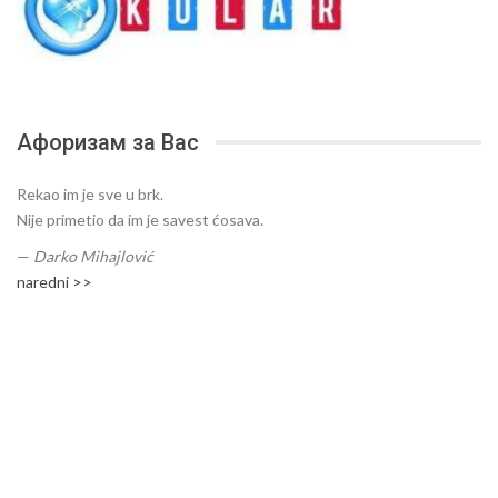
Афоризам за Вас
Rekao im je sve u brk.
Nije primetio da im je savest ćosava.
—
Darko Mihajlović
naredni >>