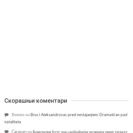
Скорашњи коментари
Romeo
на
Brus i Aleksandrovac pred nestajanjem: Dramatičan pad
nataliteta
Čarapan
на
Комуналци ћуте док саобраћајна полиција пише хиљаду