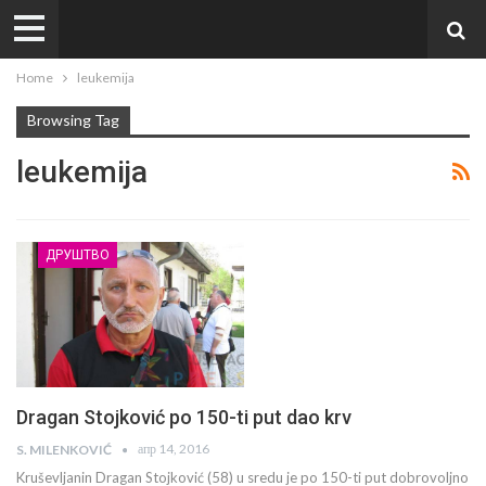
Home
leukemija
Browsing Tag
leukemija
ДРУШТВО
Dragan Stojković po 150-ti put dao krv
апр 14, 2016
S. MILENKOVIĆ
Kruševljanin Dragan Stojković (58) u sredu je po 150-ti put dobrovoljno