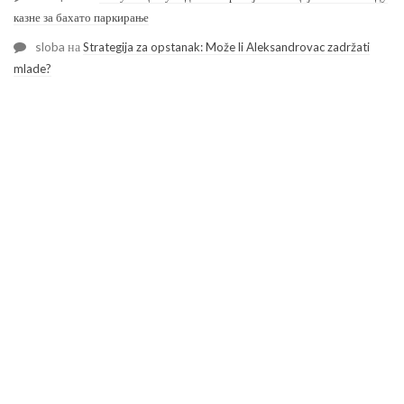
казне за бахато паркирање
sloba
на
Strategija za opstanak: Može li Aleksandrovac zadržati
mlade?