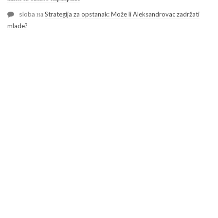
sloba
на
Strategija za opstanak: Može li Aleksandrovac zadržati
mlade?