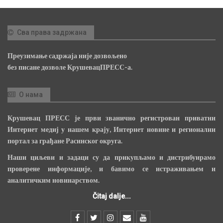
Сва права задржана
Преузимање садржаја није дозвољено
без писане дозволе КрушевацПРЕСС-а.
О нама
Крушевац ПРЕСС је први званично регистрован приватни
Интернет медиј у нашем крају, Интернет новине и регионални
портал за грађане Расинског округа.
Наши циљеви и задаци су да прикупљамо и дистрибуирамо
проверене информације, и бавимо се истраживањем и
аналитичким новинарством.
Čitaj dalje...