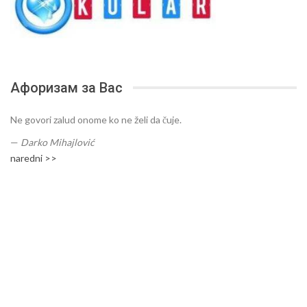
Афоризам за Вас
Ne govori zalud onome ko ne želi da čuje.
—
Darko Mihajlović
naredni >>