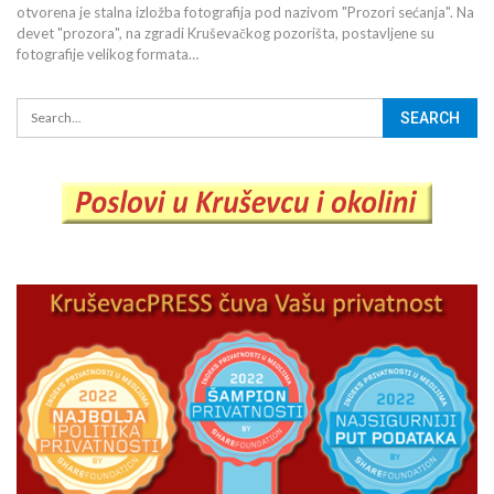
otvorena je stalna izložba fotografija pod nazivom "Prozori sećanja". Na
devet "prozora", na zgradi Kruševačkog pozorišta, postavljene su
fotografije velikog formata…