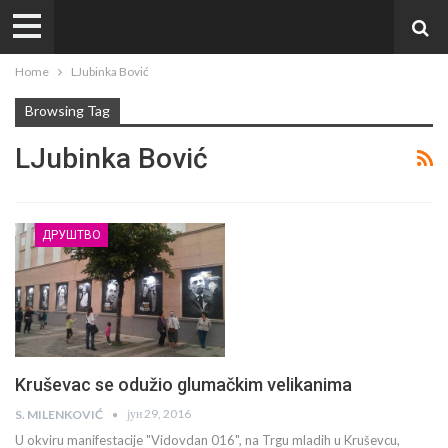
Home
LJubinka Bović
Browsing Tag
LJubinka Bović
ДРУШТВО
Kruševac se odužio glumačkim velikanima
јун 29, 2016
S. MILENKOVIĆ
U okviru manifestacije "Vidovdan 016", na Trgu mladih u Kruševcu,