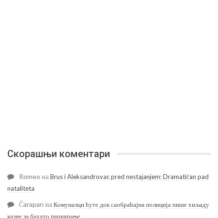
Скорашњи коментари
Romeo
на
Brus i Aleksandrovac pred nestajanjem: Dramatičan pad
nataliteta
Čarapan
на
Комуналци ћуте док саобраћајна полиција пише хиљаду
казне за бахато паркирање