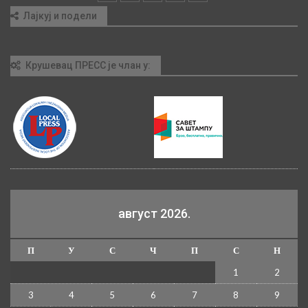
Лајкуј и подели
Крушевац ПРЕСС је члан у:
август 2026.
П
У
С
Ч
П
С
Н
1
2
3
4
5
6
7
8
9