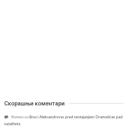
Скорашњи коментари
Romeo
на
Brus i Aleksandrovac pred nestajanjem: Dramatičan pad
nataliteta