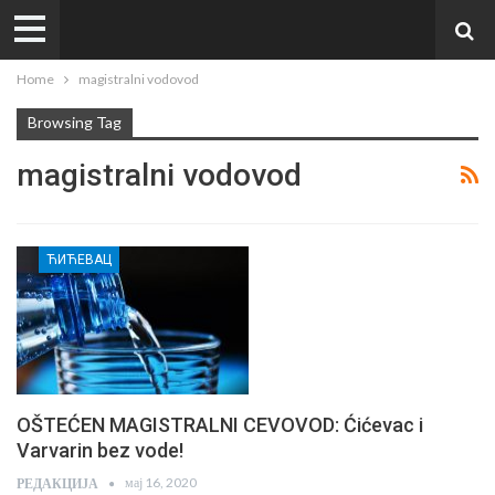
Home
magistralni vodovod
Browsing Tag
magistralni vodovod
ЋИЋЕВАЦ
OŠTEĆEN MAGISTRALNI CEVOVOD: Ćićevac i
Varvarin bez vode!
мај 16, 2020
РЕДАКЦИЈА