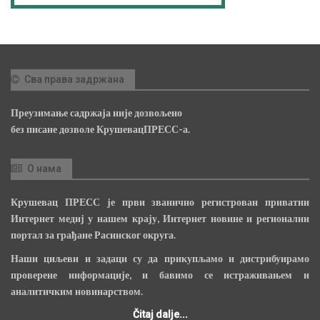
Сва права задржана
Преузимање садржаја није дозвољено
без писане дозволе КрушевацПРЕСС-а.
О нама
Крушевац ПРЕСС је први званично регистрован приватни
Интернет медиј у нашем крају, Интернет новине и регионални
портал за грађане Расинског округа.
Наши циљеви и задаци су да прикупљамо и дистрибуирамо
проверене информације, и бавимо се истраживањем и
аналитичким новинарством.
Čitaj dalje...