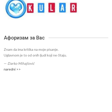
Афоризам за Вас
Znam da ima kritika na moje pisanje.
Uglavnom je to od onih ljudi koji ne čitaju.
—
Darko Mihajlović
naredni >>