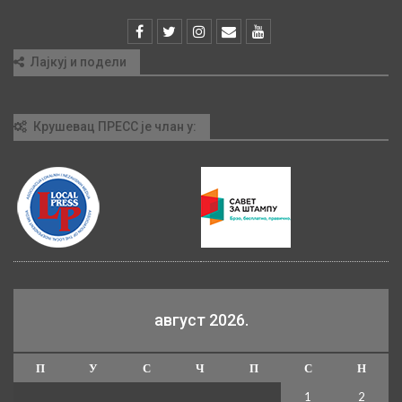
Лајкуј и подели
Крушевац ПРЕСС је члан у:
август 2026.
П
У
С
Ч
П
С
Н
1
2