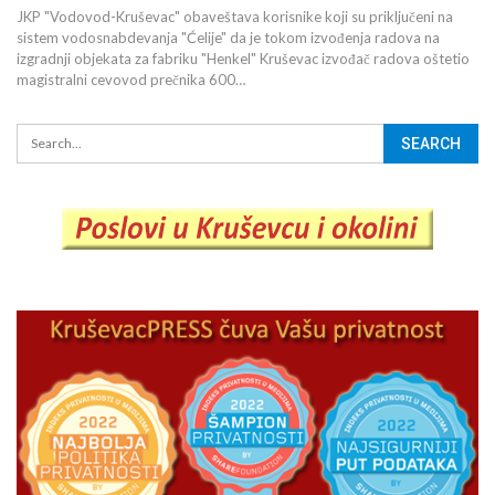
JKP "Vodovod-Kruševac" obaveštava korisnike koji su priključeni na
sistem vodosnabdevanja "Ćelije" da je tokom izvođenja radova na
izgradnji objekata za fabriku "Henkel" Kruševac izvođač radova oštetio
magistralni cevovod prečnika 600…