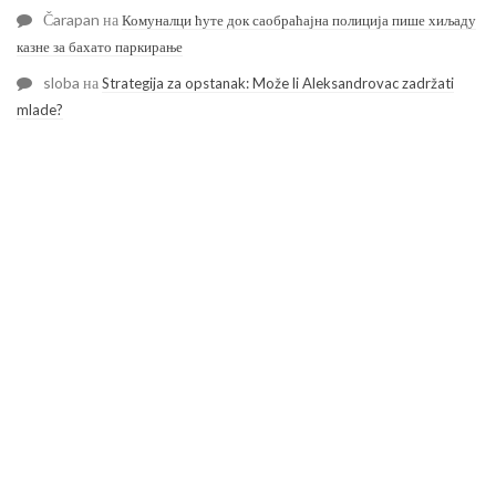
Čarapan
на
Комуналци ћуте док саобраћајна полиција пише хиљаду
казне за бахато паркирање
sloba
на
Strategija za opstanak: Može li Aleksandrovac zadržati
mlade?