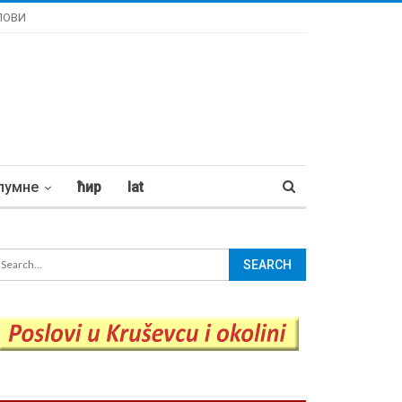
ЛОВИ
лумне
ћир
lat