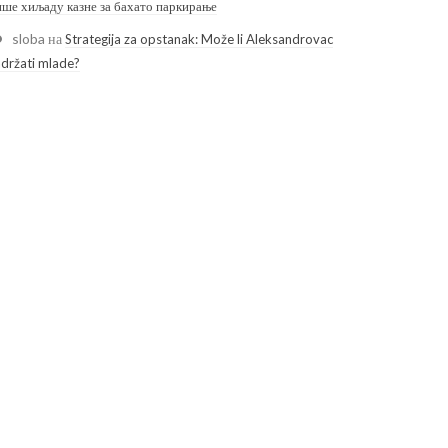
ише хиљаду казне за бахато паркирање
sloba
на
Strategija za opstanak: Može li Aleksandrovac
adržati mlade?