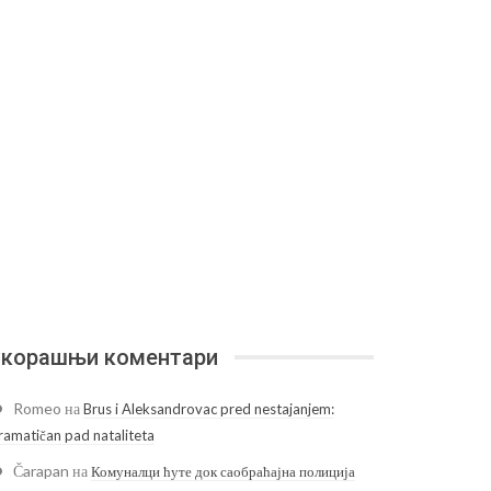
корашњи коментари
Romeo
на
Brus i Aleksandrovac pred nestajanjem:
ramatičan pad nataliteta
Čarapan
на
Комуналци ћуте док саобраћајна полиција