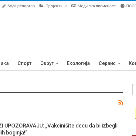
Буди репортер
Пројекти
Медијска писменост
ПОС
ника
Спорт
Округ
Екологија
Сервис
Ко
 UPOZORAVAJU: „Vakcinišite decu da bi izbegli
ih boginja!“