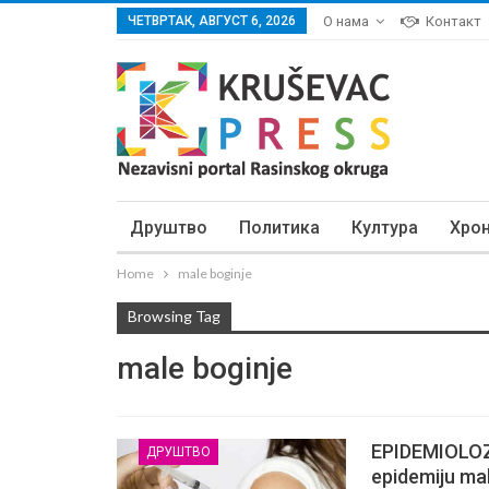
ЧЕТВРТАК, АВГУСТ 6, 2026
О нама
Контакт
Друштво
Политика
Култура
Хро
Home
male boginje
Browsing Tag
male boginje
EPIDEMIOLOZI
ДРУШТВО
epidemiju mal