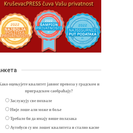
нкета
Како оцењујете квалитет јавног превоза у градском и
приградском саобраћају?
Заслужују све похвале
Није лоше али може и боље
Требало би да имају више полазака
Аутобуси су им лошег квалитета и стално касне