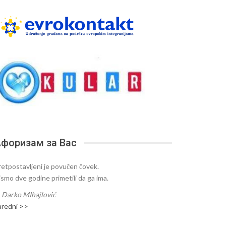
форизам за Вас
retpostavljeni je povučen čovek.
ismo dve godine primetili da ga ima.
—
Darko MIhajlović
aredni >>