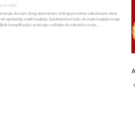
ец 29, 2022
oravaju da nam zbog alarmantno niskog procenta vakcinisane dece
ti epidemija malih boginja. Epidemiolozi kažu da male boginje mogu
jnih komplikacija i pozivaju roditelje da vakcinišu svoju…
А