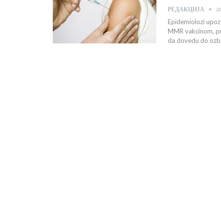
д
РЕДАКЦИЈА
Epidemiolozi upoz
MMR vakcinom, pre
da dovedu do ozbil