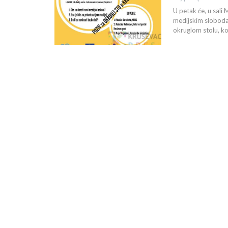
U petak će, u sali 
medijskim sloboda
okruglom stolu, ko