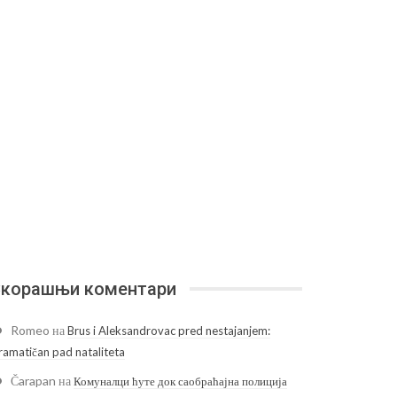
корашњи коментари
Romeo
на
Brus i Aleksandrovac pred nestajanjem:
ramatičan pad nataliteta
Čarapan
на
Комуналци ћуте док саобраћајна полиција