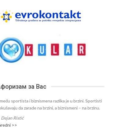
форизам за Вас
među sportista i biznismena razlika je u brzini. Sportisti
okušavaju da zarade na brzini, a biznismeni – na brzinu.
—
Dejan Ristić
aredni >>