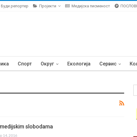
Буди репортер
Пројекти
Медијска писменост
ПОСЛОВ
ника
Спорт
Округ
Екологија
Сервис
Ко
o medijskim slobodama
пр 14, 2016