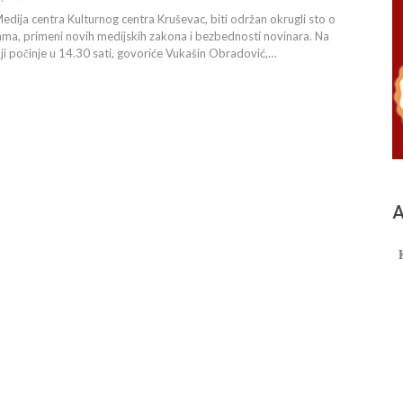
Medija centra Kulturnog centra Kruševac, biti održan okrugli sto o
ma, primeni novih medijskih zakona i bezbednosti novinara. Na
ji počinje u 14.30 sati, govoriće Vukašin Obradović,…
А