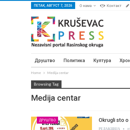
ПЕТАК, АВГУСТ 7, 2026
О нама
Контакт
Друштво
Политика
Култура
Хро
Home
Medija centar
Browsing Tag
Medija centar
Okrugli sto 
ДРУШТВО
а
РЕДАКЦИЈА