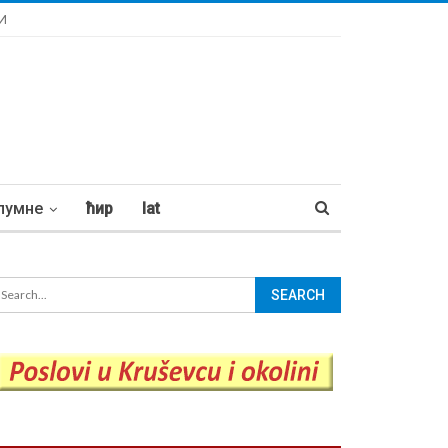
И
лумне
ћир
lat