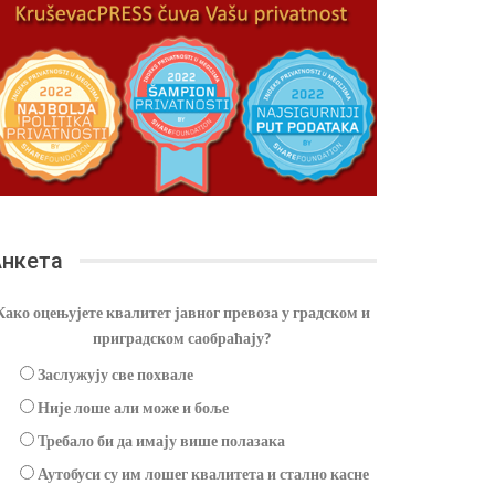
нкета
Како оцењујете квалитет јавног превоза у градском и
приградском саобраћају?
Заслужују све похвале
Није лоше али може и боље
Требало би да имају више полазака
Аутобуси су им лошег квалитета и стално касне