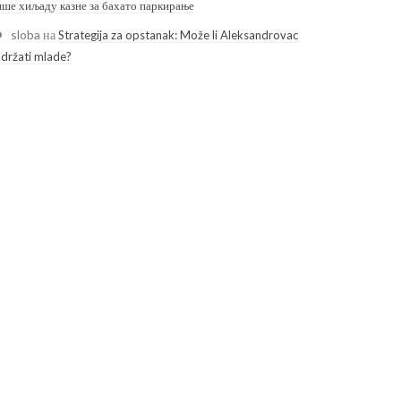
ише хиљаду казне за бахато паркирање
sloba
на
Strategija za opstanak: Može li Aleksandrovac
adržati mlade?