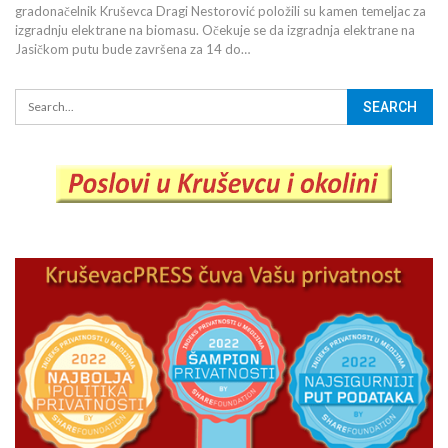
gradonačelnik Kruševca Dragi Nestorović položili su kamen temeljac za
izgradnju elektrane na biomasu. Očekuje se da izgradnja elektrane na
Jasičkom putu bude završena za 14 do…