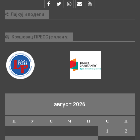
Лајкуј и подели
Крушевац ПРЕСС је члан у:
август 2026.
П
У
С
Ч
П
С
Н
1
2