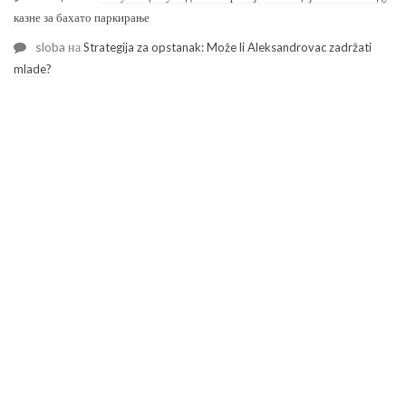
казне за бахато паркирање
sloba
на
Strategija za opstanak: Može li Aleksandrovac zadržati
mlade?