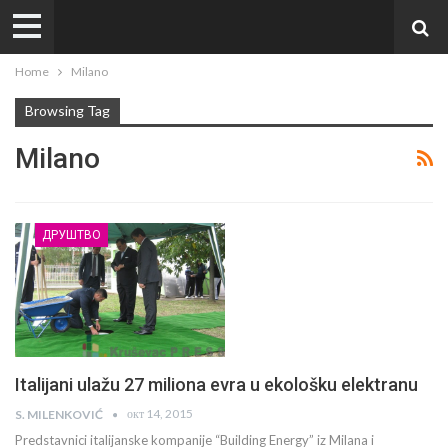
Home
Milano
Browsing Tag
Milano
ДРУШТВО
Italijani ulažu 27 miliona evra u ekološku elektranu
окт 14, 2015
S. MILENKOVIĆ
Predstavnici italijanske kompanije “Building Energy” iz Milana i