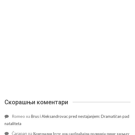
Скорашњи коментари
Romeo
на
Brus i Aleksandrovac pred nestajanjem: Dramatičan pad
nataliteta
Čarapan
на
Комуналци ћуте док саобраћајна полиција пише хиљаду