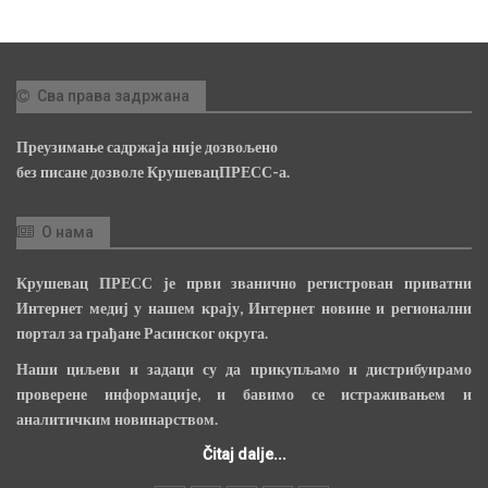
Сва права задржана
Преузимање садржаја није дозвољено
без писане дозволе КрушевацПРЕСС-а.
О нама
Крушевац ПРЕСС је први званично регистрован приватни
Интернет медиј у нашем крају, Интернет новине и регионални
портал за грађане Расинског округа.
Наши циљеви и задаци су да прикупљамо и дистрибуирамо
проверене информације, и бавимо се истраживањем и
аналитичким новинарством.
Čitaj dalje...