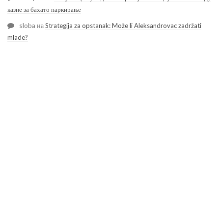
казне за бахато паркирање
sloba
на
Strategija za opstanak: Može li Aleksandrovac zadržati
mlade?