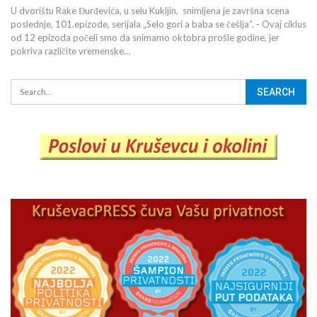
U dvorištu Rake Đurđevića, u selu Kukljin, snimljena je završna scena
poslednje, 101.epizode, serijala „Selo gori a baba se češlja“. - Ovaj ciklus
od 12 epizoda počeli smo da snimamo oktobra prošle godine, jer
pokriva različite vremenske…