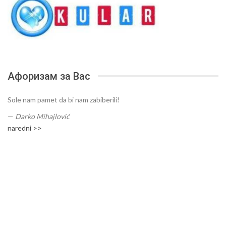
Афоризам за Вас
Sole nam pamet da bi nam zabiberili!
—
Darko Mihajlović
naredni >>