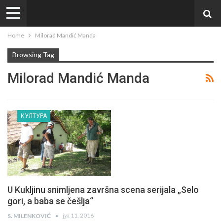
Home
Milorad Mandić Manda
Browsing Tag
Milorad Mandić Manda
КУЛТУРА
U Kukljinu snimljena završna scena serijala „Selo
gori, a baba se češlja“
јул 11, 2016
S. MILENKOVIĆ