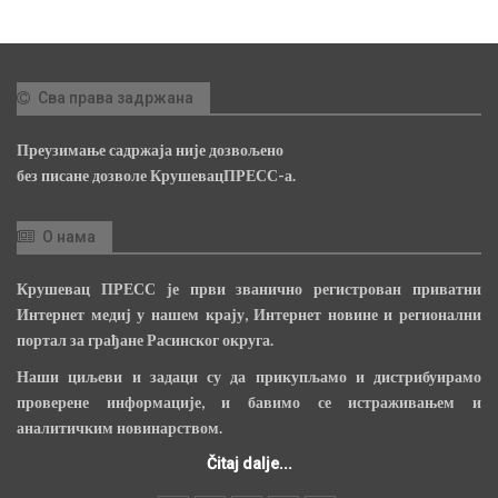
Сва права задржана
Преузимање садржаја није дозвољено
без писане дозволе КрушевацПРЕСС-а.
О нама
Крушевац ПРЕСС је први званично регистрован приватни
Интернет медиј у нашем крају, Интернет новине и регионални
портал за грађане Расинског округа.
Наши циљеви и задаци су да прикупљамо и дистрибуирамо
проверене информације, и бавимо се истраживањем и
аналитичким новинарством.
Čitaj dalje...