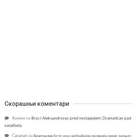
Скорашњи коментари
Romeo
на
Brus i Aleksandrovac pred nestajanjem: Dramatičan pad
nataliteta
Čarapan
на
Комуналци ћуте док саобраћајна полиција пише хиљаду