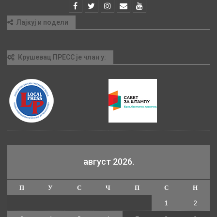
Лајкуј и подели
Крушевац ПРЕСС је члан у:
август 2026.
П
У
С
Ч
П
С
Н
1
2