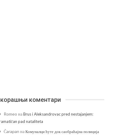
корашњи коментари
Romeo
на
Brus i Aleksandrovac pred nestajanjem:
ramatičan pad nataliteta
Čarapan
на
Комуналци ћуте док саобраћајна полиција