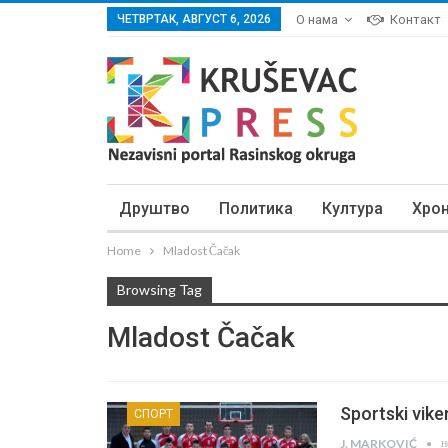
ЧЕТВРТАК, АВГУСТ 6, 2026
О нама
Контакт
Друштво
Политика
Култура
Хро
Home
Mladost Čačak
Browsing Tag
Mladost Čačak
Sportski vike
СПОРТ
н
J. MARKOVIĆ