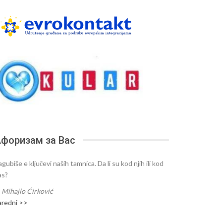
форизам за Вас
gubiše e ključevi naših tamnica. Da li su kod njih ili kod
as?
—
Mihajlo Ćirković
aredni >>