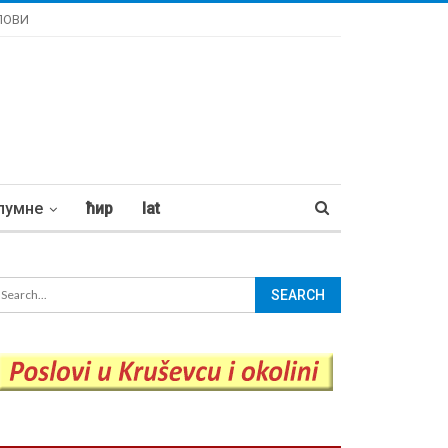
ЛОВИ
лумне
ћир
lat