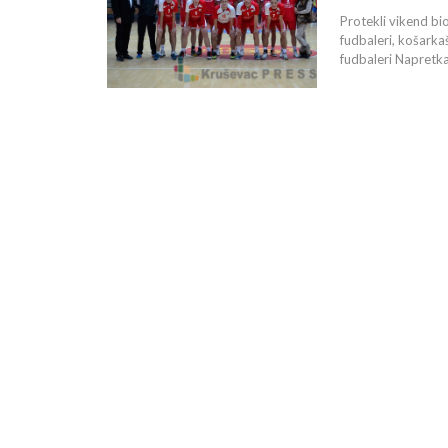
Protekli vikend bi
fudbaleri, košarka
fudbaleri Napretka