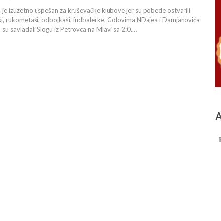
o je izuzetno uspešan za kruševačke klubove jer su pobede ostvarili
ši, rukometaši, odbojkaši, fudbalerke. Golovima NDajea i Damjanovića
 su savladali Slogu iz Petrovca na Mlavi sa 2:0.…
А