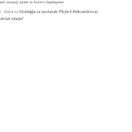
ише хиљаду казне за бахато паркирање
sloba
на
Strategija za opstanak: Može li Aleksandrovac
adržati mlade?