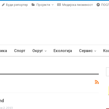
Буди репортер
Пројекти
Медијска писменост
ПОС
ника
Спорт
Округ
Екологија
Сервис
Ко
nd
ов 2, 2015