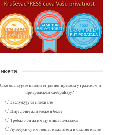
нкета
Како оцењујете квалитет јавног превоза у градском и
приградском саобраћају?
Заслужују све похвале
Није лоше али може и боље
Требало би да имају више полазака
Аутобуси су им лошег квалитета и стално касне