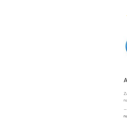
А
Za
n
n