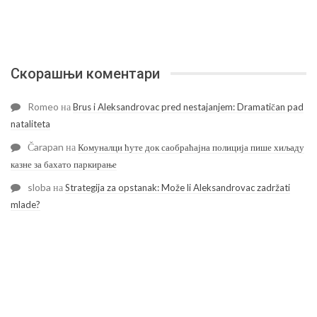
Скорашњи коментари
Romeo
на
Brus i Aleksandrovac pred nestajanjem: Dramatičan pad
nataliteta
Čarapan
на
Комуналци ћуте док саобраћајна полиција пише хиљаду
казне за бахато паркирање
sloba
на
Strategija za opstanak: Može li Aleksandrovac zadržati
mlade?