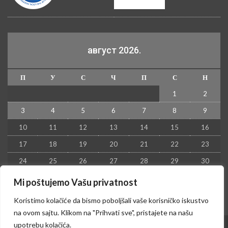
август 2026.
П
У
С
Ч
П
С
Н
1
2
3
4
5
6
7
8
9
10
11
12
13
14
15
16
17
18
19
20
21
22
23
24
25
26
27
28
29
30
31
Mi poštujemo Vašu privatnost
« јул
Koristimo kolačiće da bismo poboljšali vaše korisničko iskustvo
na ovom sajtu. Klikom na "Prihvati sve", pristajete na našu
upotrebu kolačića.