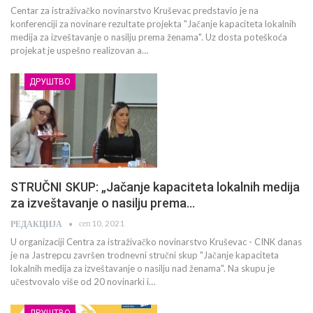
Centar za istraživačko novinarstvo Kruševac predstavio je na
konferenciji za novinare rezultate projekta "Jačanje kapaciteta lokalnih
medija za izveštavanje o nasilju prema ženama". Uz dosta poteškoća
projekat je uspešno realizovan a…
ДРУШТВО
STRUČNI SKUP: „Jačanje kapaciteta lokalnih medija
za izveštavanje o nasilju prema…
сеп 10, 2021
РЕДАКЦИЈА
U organizaciji Centra za istraživačko novinarstvo Kruševac - CINK danas
je na Jastrepcu završen trodnevni stručni skup "Jačanje kapaciteta
lokalnih medija za izveštavanje o nasilju nad ženama". Na skupu je
učestvovalo više od 20 novinarki i…
ДРУШТВО