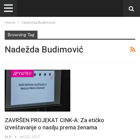
Home
Nadežda Budimović
Browsing Tag
Nadežda Budimović
ДРУШТВО
ZAVRŠEN PROJEKAT CINK-A: Za etičko
izveštavanje o nasilju prema ženama
окт 22, 2021
M.P.