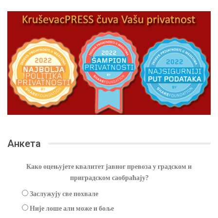
Анкета
Како оцењујете квалитет јавног превоза у градском и
приградском саобраћају?
Заслужују све похвале
Није лоше али може и боље