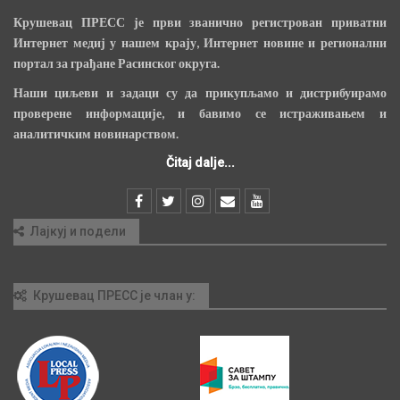
Крушевац ПРЕСС је први званично регистрован приватни
Интернет медиј у нашем крају, Интернет новине и регионални
портал за грађане Расинског округа.
Наши циљеви и задаци су да прикупљамо и дистрибуирамо
проверене информације, и бавимо се истраживањем и
аналитичким новинарством.
Čitaj dalje...
Лајкуј и подели
Крушевац ПРЕСС је члан у: