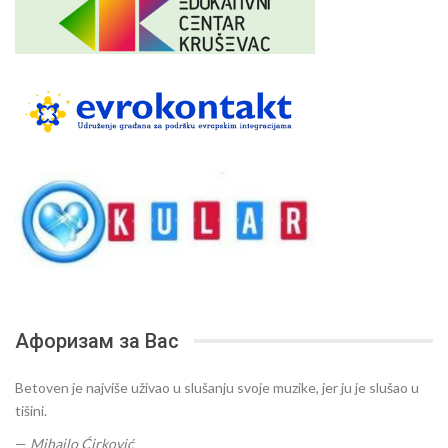
Афоризам за Вас
Betoven je najviše uživao u slušanju svoje muzike, jer ju je slušao u
tišini.
—
Mihajlo Ćirković