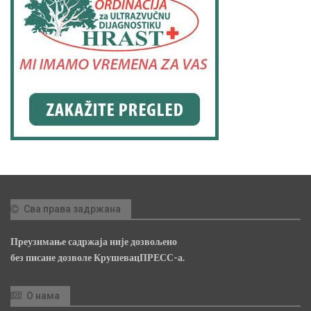
Сва права задржана
Преузимање садржаја није дозвољено
без писане дозволе КрушевацПРЕСС-а.
О нама