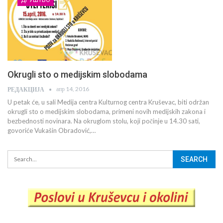
Okrugli sto o medijskim slobodama
апр 14, 2016
РЕДАКЦИЈА
U petak će, u sali Medija centra Kulturnog centra Kruševac, biti održan
okrugli sto o medijskim slobodama, primeni novih medijskih zakona i
bezbednosti novinara. Na okruglom stolu, koji počinje u 14.30 sati,
govoriće Vukašin Obradović,…