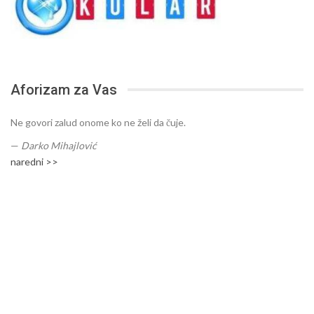
Aforizam za Vas
Ne govori zalud onome ko ne želi da čuje.
—
Darko Mihajlović
naredni >>