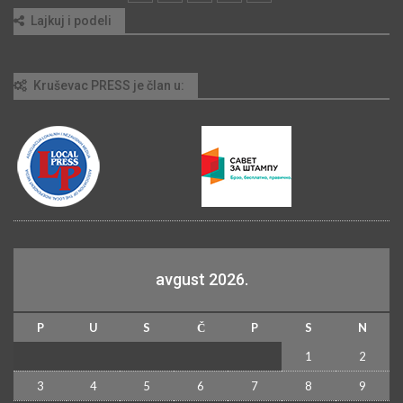
Lajkuj i podeli
Kruševac PRESS je član u:
avgust 2026.
P
U
S
Č
P
S
N
1
2
3
4
5
6
7
8
9