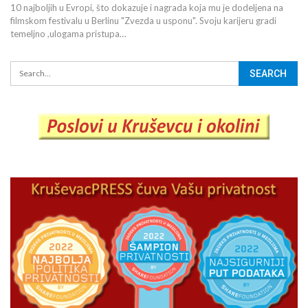
10 najboljih u Evropi, što dokazuje i nagrada koja mu je dodeljena na
filmskom festivalu u Berlinu "Zvezda u usponu". Svoju karijeru gradi
temeljno ,ulogama pristupa…