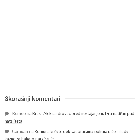
Skorašnji komentari
Romeo
na
Brus i Aleksandrovac pred nestajanjem: Dramatičan pad
nataliteta
Čarapan
na
Komunalci ćute dok saobraćajna policija piše hiljadu
kazne za bahato parkiranje