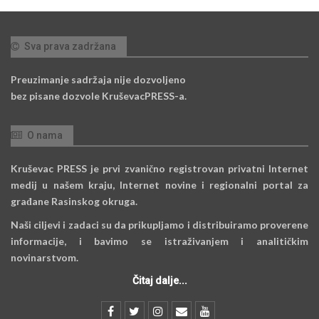
Sva prava zadržana
Preuzimanje sadržaja nije dozvoljeno
bez pisane dozvole KruševacPRESS-a.
O nama
Kruševac PRESS je prvi zvanično registrovan privatni Internet
medij u našem kraju, Internet novine i regionalni portal za
građane Rasinskog okruga.
Naši ciljevi i zadaci su da prikupljamo i distribuiramo proverene
informacije, i bavimo se istraživanjem i analitičkim
novinarstvom.
Čitaj dalje...