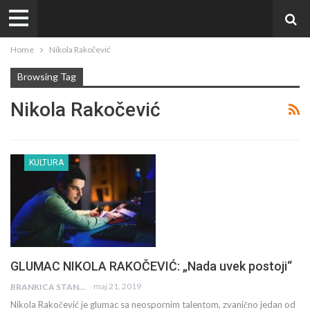
Home
Nikola Rakočević
Browsing Tag
Nikola Rakočević
KULTURA
GLUMAC NIKOLA RAKOČEVIĆ: „Nada uvek postoji“
maj 21, 2019
BRANKICA STANKOVIĆ
Nikola Rakočević je glumac sa neospornim talentom, zvanično jedan od