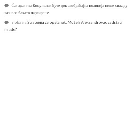
Čarapan
на
Комуналци ћуте док саобраћајна полиција пише хиљаду
казне за бахато паркирање
sloba
на
Strategija za opstanak: Može li Aleksandrovac zadržati
mlade?