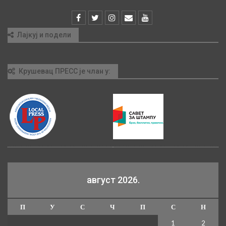
Лајкуј и подели
Крушевац ПРЕСС је члан у:
август 2026.
П
У
С
Ч
П
С
Н
1
2