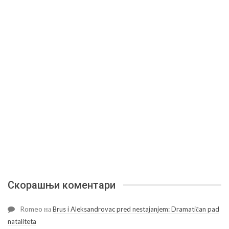
Скорашњи коментари
Romeo
на
Brus i Aleksandrovac pred nestajanjem: Dramatičan pad
nataliteta