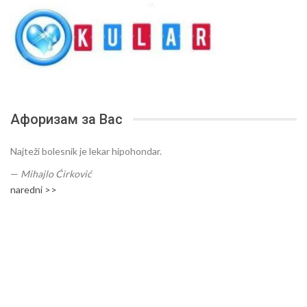
Афоризам за Вас
Najteži bolesnik je lekar hipohondar.
—
Mihajlo Ćirković
naredni >>