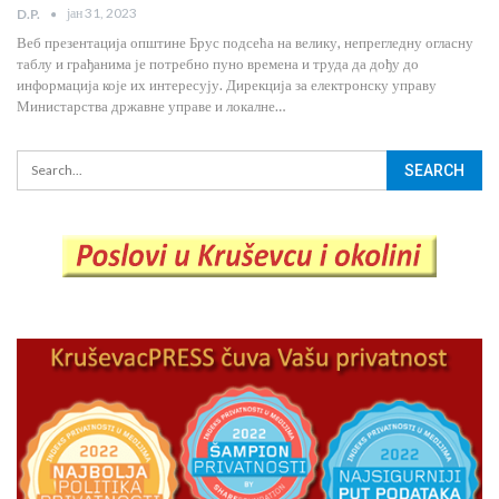
јан 31, 2023
D.P.
Веб презентација општине Брус подсећа на велику, непрегледну огласну
таблу и грађанима је потребно пуно времена и труда да дођу до
информација које их интересују. Дирекција за електронску управу
Министарства државне управе и локалне…