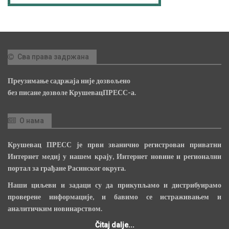
Сва права задржана
Преузимање садржаја није дозвољено
без писане дозволе КрушевацПРЕСС-а.
О нама
Крушевац ПРЕСС је први званично регистрован приватни
Интернет медиј у нашем крају, Интернет новине и регионални
портал за грађане Расинског округа.
Наши циљеви и задаци су да прикупљамо и дистрибуирамо
проверене информације, и бавимо се истраживањем и
аналитичким новинарством.
Čitaj dalje...