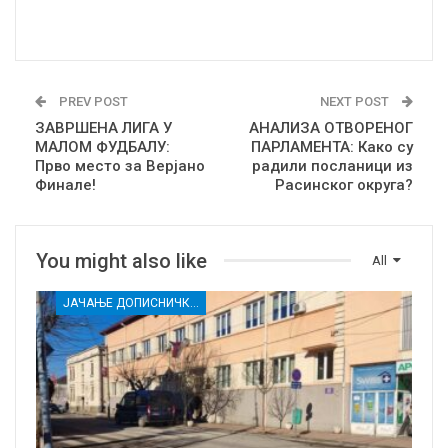
PREV POST
NEXT POST
ЗАВРШЕНА ЛИГА У
АНАЛИЗА ОТВОРЕНОГ
МАЛОМ ФУДБАЛУ:
ПАРЛАМЕНТА: Како су
Прво место за Верјано
радили посланици из
Финале!
Расинског округа?
You might also like
All
ЈАЧАЊЕ ДОПИСНИЧКЕ МРЕЖЕ НЕЗАВИСНИХ МЕДИЈА У РАСИНСКОМ ОКРУГУ