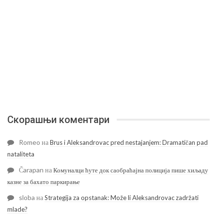
Скорашњи коментари
Romeo
на
Brus i Aleksandrovac pred nestajanjem: Dramatičan pad
nataliteta
Čarapan
на
Комуналци ћуте док саобраћајна полиција пише хиљаду
казне за бахато паркирање
sloba
на
Strategija za opstanak: Može li Aleksandrovac zadržati
mlade?