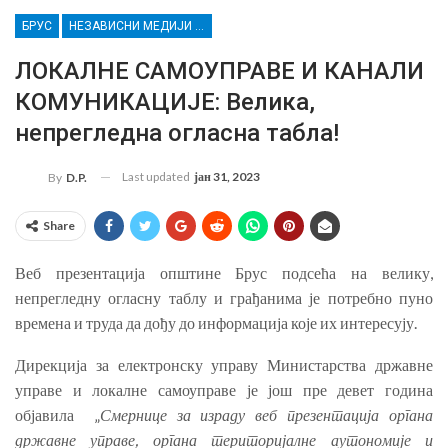
БРУС
НЕЗАВИСНИ МЕДИЈИ ЗА СЛОБОДАН ПРОТОК ИНФОРМАЦИЈА У РАСИНСКОМ ОКРУГУ
ЛОКАЛНЕ САМОУПРАВЕ И КАНАЛИ
КОМУНИКАЦИЈЕ: Велика,
непрегледна огласна табла!
Last updated
јан 31, 2023
By
D.P.
Share
Веб презентација општине Брус подсећа на велику,
непрегледну огласну таблу и грађанима је потребно пуно
времена и труда да дођу до информација које их интересују.
Дирекција за електронску управу Министарства државне
управе и локалне самоуправе је још пре девет година
објавила „
Смернице за израду веб презентација органа
државне управе, органа територијалне аутономије и