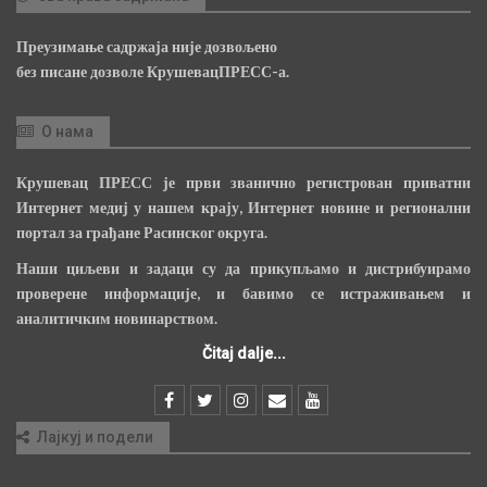
Преузимање садржаја није дозвољено
без писане дозволе КрушевацПРЕСС-а.
О нама
Крушевац ПРЕСС је први званично регистрован приватни
Интернет медиј у нашем крају, Интернет новине и регионални
портал за грађане Расинског округа.
Наши циљеви и задаци су да прикупљамо и дистрибуирамо
проверене информације, и бавимо се истраживањем и
аналитичким новинарством.
Čitaj dalje...
Лајкуј и подели