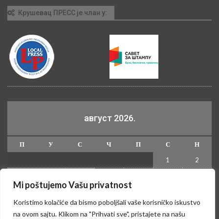
Крушевац ПРЕСС је члан у:
август 2026.
П
У
С
Ч
П
С
Н
1
2
3
4
5
6
7
8
9
Mi poštujemo Vašu privatnost
10
11
12
13
14
15
16
Koristimo kolačiće da bismo poboljšali vaše korisničko iskustvo
17
18
19
20
21
22
23
na ovom sajtu. Klikom na "Prihvati sve", pristajete na našu