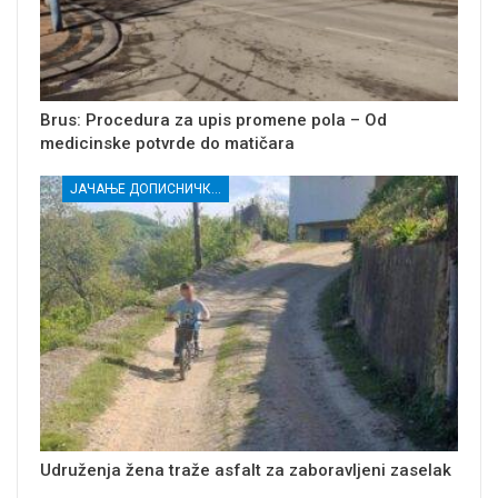
Brus: Procedura za upis promene pola – Od
medicinske potvrde do matičara
ЈАЧАЊЕ ДОПИСНИЧКЕ МРЕЖЕ НЕЗАВИСНИХ МЕДИЈА У РАСИНСКОМ ОКРУГУ
Udruženja žena traže asfalt za zaboravljeni zaselak