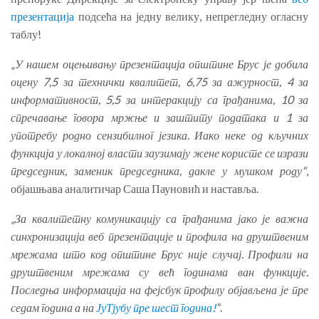
презентација
подсећа на једну велику, непрегледну огласну
таблу!
„
У нашем оцењивању презентација општине Брус је добила
оцену 7,5 за технички квалитет, 6,75 за ажурност, 4 за
информативност, 5,5 за интеракцију са грађанима, 10 за
спречавање говора мржње и заштиту података и 1 за
употребу родно сензибилног језика. Иако неке од кључних
функција у локалној власти заузимају жене користе се изрази
председник, заменик председника, дакле у мушком роду“
,
објашњава аналитичар Саша Пауновић и наставља.
„
За квалитетну комуникацију са грађанима јако је важна
синхронизација веб презентације и профила на друштвеним
мрежама што код општине Брус није случај. Профили на
друштвеним мрежама су већ годинама ван функције.
Последња информација на фејсбук профилу објављена је пре
седам година а на
ЈуТјубу пре шест година!
“
.