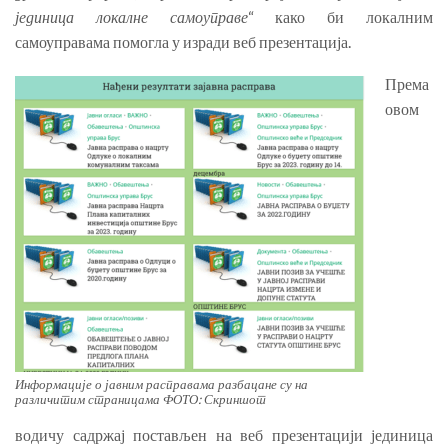
јединица локалне самоуправе
“ како би локалним
самоуправама помогла у изради веб презентација.
Према
овом
Информације о јавним расправама разбацане су на
различитим страницама ФОТО: Скриншот
водичу садржај постављен на веб презентацији јединица