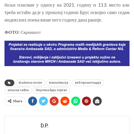
бољи пласман у односу на 2021. годину и 113. место али
треба истаћи да је у прошлој години Брус освојио само седам
индексних поена више него годину дана раније.
ФОТО
: Скриншот
društvene mreže
komunikacija
веб презентација
огласна табла
Општина Брус портал
Share
D.P.