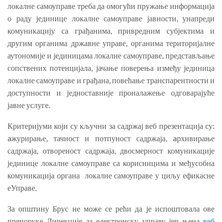
локалне самоуправе треба да омогући пружање информација
о раду јединице локалне самоуправе јавности, унапреди
комуникацију са грађанима, привредним субјектима и
другим органима државне управе, органима територијалне
аутономије и јединицама локалне самоуправе, представљање
сопствених потенцијала, јачање поверења између јединица
локалне самоуправе и грађана, повећање транспарентности и
доступности и једноставније проналажење одговарајуће
јавне услуге.
Критеријуми који су кључни за садржај веб презентација су:
aжурирање, тачност и потпуност садржаја, aрхивирање
садржаја, отвореност садржаја, двосмерност комуникације
јединице локалне самоуправе са корисницима и међусобна
комуникација органа локалне самоуправе у циљу ефикасне
еУправе.
За општину Брус не може се рећи да је испоштовала ове
препоруке Дирекције за електронску управу јер њена
веб