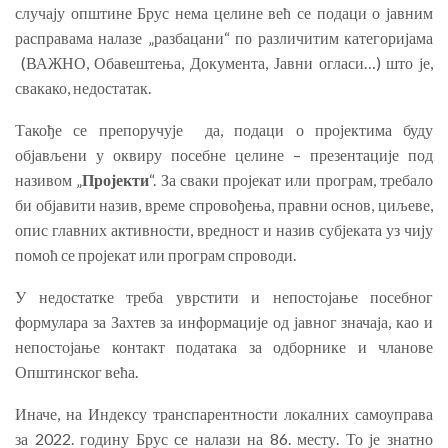
случају општине Брус нема целине већ се подаци о јавним
расправама налазе „разбацани“ по различитим категоријама
(ВАЖНО, Обавештења, Документа, Јавни огласи…) што је,
свакако, недостатак.
Такође се препоручује да, подаци о пројектима буду
објављени у оквиру посебне целине – презентације под
називом „
Пројекти
“. За сваки пројекат или програм, требало
би објавити назив, време спровођења, правни основ, циљеве,
опис главних активности, вредност и назив субјеката уз чију
помоћ се пројекат или програм спроводи.
У недостатке треба уврстити и непостојање посебног
формулара за Захтев за информације од јавног значаја, као и
непостојање контакт података за одборнике и чланове
Општинског већа.
Иначе, на Индексу транспарентности локалних самоуправа
за 2022. годину Брус се налази на 86. месту. То је знатно