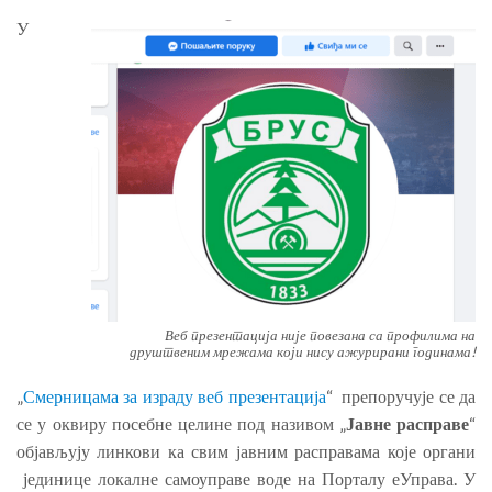
У
Веб презентација није повезана са профилима на
друштвеним мрежама који нису ажурирани годинама!
„
Смерницама за израду веб презентација
“ препоручује се да
се у оквиру посебне целине под називом „
Јавне расправе
“
објављују линкови ка свим јавним расправама које органи
јединице локалне самоуправе воде на Порталу еУправа. У