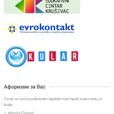
Афоризам за Вас
Čovek se oseća podjednako izgubljen kad izgubi svaku nadu, a i
iluzije.
—
Mihajlo Ćirković