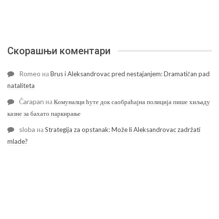
Скорашњи коментари
Romeo
на
Brus i Aleksandrovac pred nestajanjem: Dramatičan pad
nataliteta
Čarapan
на
Комуналци ћуте док саобраћајна полиција пише хиљаду
казне за бахато паркирање
sloba
на
Strategija za opstanak: Može li Aleksandrovac zadržati
mlade?