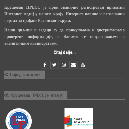
Крушевац ПРЕСС је први званично регистрован приватни
Интернет медиј у нашем крају, Интернет новине и регионални
портал за грађане Расинског округа.
Наши циљеви и задаци су да прикупљамо и дистрибуирамо
проверене информације, и бавимо се истраживањем и
аналитичким новинарством.
Čitaj dalje...
Лајкуј и подели
Крушевац ПРЕСС је члан у: