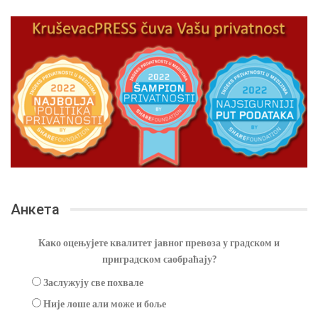
Анкета
Како оцењујете квалитет јавног превоза у градском и
приградском саобраћају?
Заслужују све похвале
Није лоше али може и боље