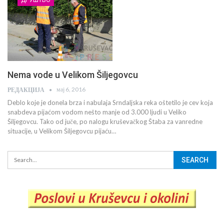
Nema vode u Velikom Šiljegovcu
мај 6, 2016
РЕДАКЦИЈА
Deblo koje je donela brza i nabulaja Srndaljska reka oštetilo je cev koja
snabdeva pijaćom vodom nešto manje od 3.000 ljudi u Veliko
Šiljegovcu. Tako od juče, po nalogu kruševačkog Štaba za vanredne
situacije, u Velikom Šiljegovcu pijaću…