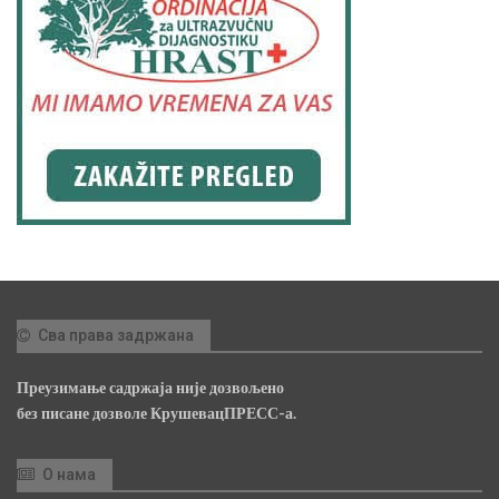
Сва права задржана
Преузимање садржаја није дозвољено
без писане дозволе КрушевацПРЕСС-а.
О нама