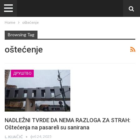
Home
oštećenje
Browsing Tag
oštećenje
ДРУШТВО
NADLEŽNI TVRDE DA NEMA RAZLOGA ZA STRAH:
Oštećenja na pasareli su sanirana
феб 24, 2025
L. KIJAČIĆ