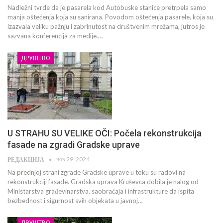
Nadležni tvrde da je pasarela kod Autobuske stanice pretrpela samo
manja oštećenja koja su sanirana. Povodom oštećenja pasarele, koja su
izazvala veliku pažnju i zabrinutost na društvenim mrežama, jutros je
sazvana konferencija za medije.…
ДРУШТВО
U STRAHU SU VELIKE OČI: Počela rekonstrukcija
fasade na zgradi Gradske uprave
нов 29, 2024
РЕДАКЦИЈА
Na prednjoj strani zgrade Gradske uprave u toku su radovi na
rekonstrukciji fasade. Gradska uprava Kruševca dobila je nalog od
Ministarstva građevinarstva, saobraćaja i infrastrukture da ispita
bezbednost i sigurnost svih objekata u javnoj…
ДРУШТВО